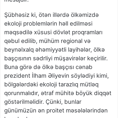
Şübhəsiz ki, ötən illərdə ölkəmizdə
ekoloji problemlərin həll edilməsi
məqsədilə xüsusi dövlət proqramları
qəbul edilib, mühüm regional və
beynəlxalq əhəmiyyətli layihələr, ölkə
başçısının sədrliyi müşavirələr keçirilir.
Buna görə də ölkə başçısı cənab
prezident İlham Əliyevin söylədiyi kimi,
bölgələrdəki ekoloji tarazlıq mütləq
qorunmalıdır, ətraf mühitə böyük diqqət
göstərilməlidir. Çünki, bunlar
günümüzün ən proitet məsələlərindən