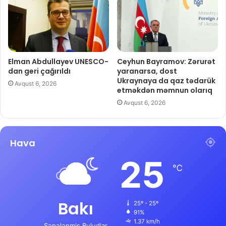
Elman Abdullayev UNESCO-
Ceyhun Bayramov: Zərurət
dan geri çağırıldı
yaranarsa, dost
Ukraynaya da qaz tədarük
Avqust 6, 2026
etməkdən məmnun olarıq
Avqust 6, 2026
Hava
25
℃
Bakı
25º - 25º
91%
1.37 km/h
Səpələnmiş Buludlar