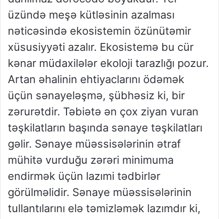
üzündə meşə kütləsinin azalması
nəticəsində ekosistemin özünütəmir
xüsusiyyəti azalır. Ekosistemə bu cür
kənar müdaxilələr ekoloji tarazlığı pozur.
Artan əhalinin ehtiyaclarını ödəmək
üçün sənayeləşmə, şübhəsiz ki, bir
zərurətdir. Təbiətə ən çox ziyan vuran
təşkilatların başında sənaye təşkilatları
gəlir. Sənaye müəssisələrinin ətraf
mühitə vurduğu zərəri minimuma
endirmək üçün lazımi tədbirlər
görülməlidir. Sənaye müəssisələrinin
tullantılarını elə təmizləmək lazımdır ki,