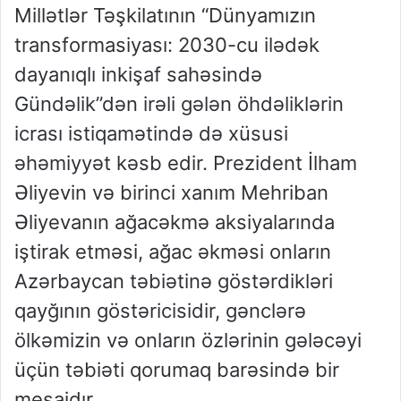
Millətlər Təşkilatının “Dünyamızın
transformasiyası: 2030-cu ilədək
dayanıqlı inkişaf sahəsində
Gündəlik”dən irəli gələn öhdəliklərin
icrası istiqamətində də xüsusi
əhəmiyyət kəsb edir. Prezident İlham
Əliyevin və birinci xanım Mehriban
Əliyevanın ağacəkmə aksiyalarında
iştirak etməsi, ağac əkməsi onların
Azərbaycan təbiətinə göstərdikləri
qayğının göstəricisidir, gənclərə
ölkəmizin və onların özlərinin gələcəyi
üçün təbiəti qorumaq barəsində bir
mesajdır.