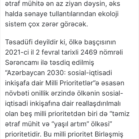
ətraf mühitə ən az ziyan dəysin, əks
halda sənaye tullantılarından ekoloji
sistem çox zərər görəcək.
Təsadüfi deyildir ki, ölkə başçısının
2021-ci il 2 fevral tarixli 2469 nömrəli
Sərəncamı ilə təsdiq edilmiş
“Azərbaycan 2030: sosial-iqtisadi
inkişafa dair Milli Prioritetlər”ə əsasən
növbəti onillik ərzində ölkənin sosial-
iqtisadi inkişafına dair reallaşdırılmalı
olan beş milli prioritetdən biri də “təmiz
ətraf mühit və “yaşıl artım” ölkəsi”
prioritetidir. Bu milli prioritet Birləşmiş