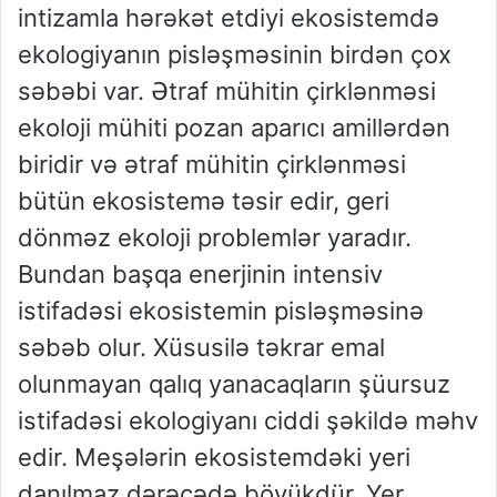
intizamla hərəkət etdiyi ekosistemdə
ekologiyanın pisləşməsinin birdən çox
səbəbi var. Ətraf mühitin çirklənməsi
ekoloji mühiti pozan aparıcı amillərdən
biridir və ətraf mühitin çirklənməsi
bütün ekosistemə təsir edir, geri
dönməz ekoloji problemlər yaradır.
Bundan başqa enerjinin intensiv
istifadəsi ekosistemin pisləşməsinə
səbəb olur. Xüsusilə təkrar emal
olunmayan qalıq yanacaqların şüursuz
istifadəsi ekologiyanı ciddi şəkildə məhv
edir. Meşələrin ekosistemdəki yeri
danılmaz dərəcədə böyükdür. Yer