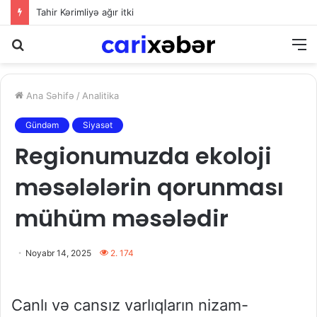
Tahir Kərimliyə ağır itki
Axtarış
M
Ana Səhifə
/
Analitika
Gündəm
Siyasət
Regionumuzda ekoloji
məsələlərin qorunması
mühüm məsələdir
Noyabr 14, 2025
2. 174
Canlı və cansız varlıqların nizam-