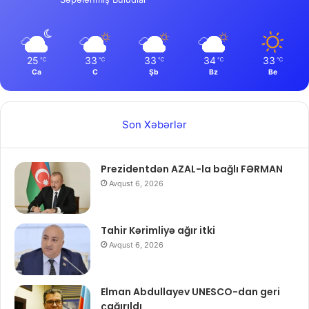
25
33
33
34
33
℃
℃
℃
℃
℃
Ca
C
Şb
Bz
Be
Son Xəbərlər
Prezidentdən AZAL-la bağlı FƏRMAN
Avqust 6, 2026
Tahir Kərimliyə ağır itki
Avqust 6, 2026
Elman Abdullayev UNESCO-dan geri
çağırıldı