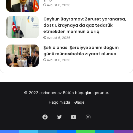
Avqust 6, 2026
Ceyhun Bayramov: Zərurət yaranarsa,
dost Ukraynaya da qaz tədarük
etməkdən məmnun olarıq
Avqust 6, 2026
Şəhid anası Şərqiyyə xanım doğum
günü münasibətilə ziyarət olunub
Avqust 6, 2026
© 2022
carixeber.az
Bütün hüquqları qorunur.
Haqqımızda
Əlaqə
Facebook
Twitter
YouTube
Instagram