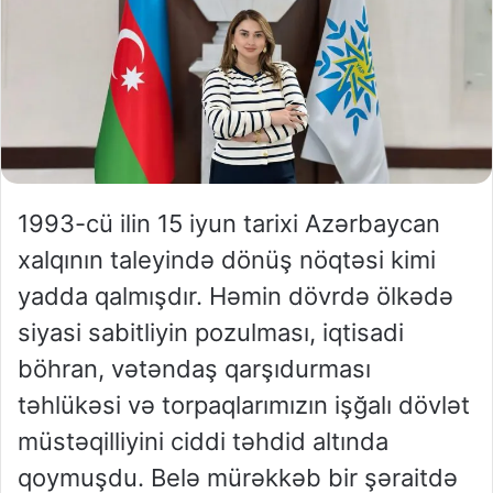
1993-cü ilin 15 iyun tarixi Azərbaycan
xalqının taleyində dönüş nöqtəsi kimi
yadda qalmışdır. Həmin dövrdə ölkədə
siyasi sabitliyin pozulması, iqtisadi
böhran, vətəndaş qarşıdurması
təhlükəsi və torpaqlarımızın işğalı dövlət
müstəqilliyini ciddi təhdid altında
qoymuşdu. Belə mürəkkəb bir şəraitdə