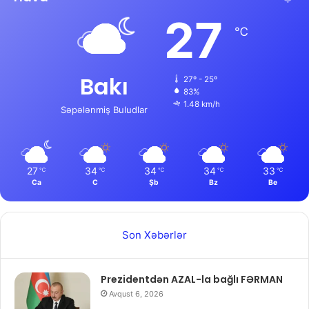
27
℃
Bakı
27º - 25º
83%
1.48 km/h
Səpələnmiş Buludlar
27
34
34
34
33
℃
℃
℃
℃
℃
Ca
C
Şb
Bz
Be
Son Xəbərlər
Prezidentdən AZAL-la bağlı FƏRMAN
Avqust 6, 2026