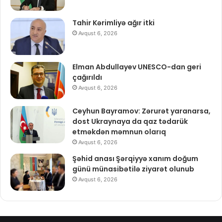
Tahir Kərimliyə ağır itki
Avqust 6, 2026
Elman Abdullayev UNESCO-dan geri
çağırıldı
Avqust 6, 2026
Ceyhun Bayramov: Zərurət yaranarsa,
dost Ukraynaya da qaz tədarük
etməkdən məmnun olarıq
Avqust 6, 2026
Şəhid anası Şərqiyyə xanım doğum
günü münasibətilə ziyarət olunub
Avqust 6, 2026