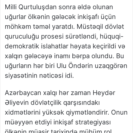
Milli Qurtuluşdan sonra əldə olunan
uğurlar ölkənin gələcək inkişafı üçün
möhkəm təməl yaratdı. Müstəqil dövlət
quruculuğu prosesi sürətləndi, hüquqi-
demokratik islahatlar həyata keçirildi və
xalqın gələcəyə inamı bərpa olundu. Bu
uğurların hər biri Ulu Öndərin uzaqgörən
siyasətinin nəticəsi idi.
Azərbaycan xalqı hər zaman Heydər
Əliyevin dövlətçilik qarşısındakı
xidmətlərini yüksək qiymətləndirir. Onun
müəyyən etdiyi inkişaf strategiyası
ölkənin müasir tarixində mühüm rol