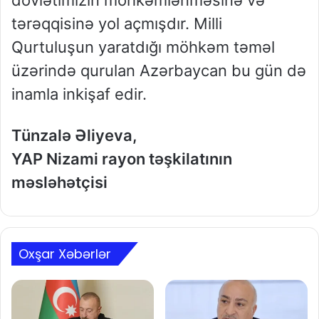
tərəqqisinə yol açmışdır. Milli
Qurtuluşun yaratdığı möhkəm təməl
üzərində qurulan Azərbaycan bu gün də
inamla inkişaf edir.
Tünzalə Əliyeva,
YAP Nizami rayon təşkilatının
məsləhətçisi
Oxşar Xəbərlər