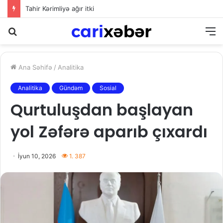
Tahir Kərimliyə ağır itki
Axtarış
M
Ana Səhifə
/
Analitika
Analitika
Gündəm
Sosial
Qurtuluşdan başlayan
yol Zəfərə aparıb çıxardı
İyun 10, 2026
1. 387