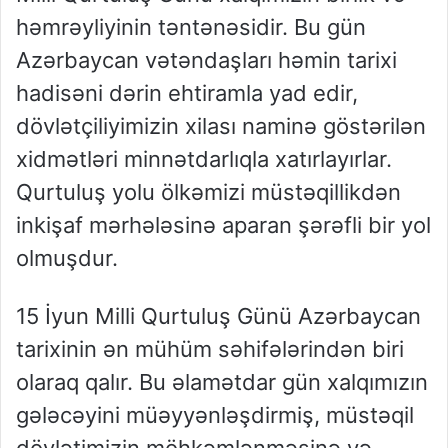
həmrəyliyinin təntənəsidir. Bu gün
Azərbaycan vətəndaşları həmin tarixi
hadisəni dərin ehtiramla yad edir,
dövlətçiliyimizin xilası naminə göstərilən
xidmətləri minnətdarlıqla xatırlayırlar.
Qurtuluş yolu ölkəmizi müstəqillikdən
inkişaf mərhələsinə aparan şərəfli bir yol
olmuşdur.
15 İyun Milli Qurtuluş Günü Azərbaycan
tarixinin ən mühüm səhifələrindən biri
olaraq qalır. Bu əlamətdar gün xalqımızın
gələcəyini müəyyənləşdirmiş, müstəqil
dövlətimizin möhkəmlənməsinə və