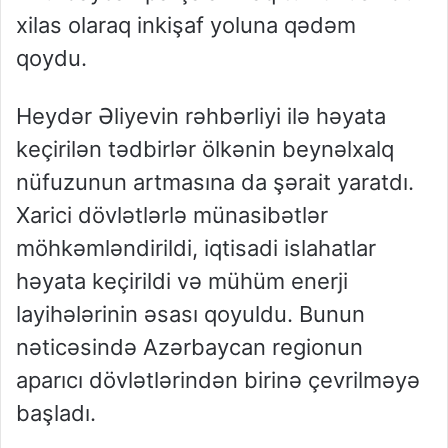
xilas olaraq inkişaf yoluna qədəm
qoydu.
Heydər Əliyevin rəhbərliyi ilə həyata
keçirilən tədbirlər ölkənin beynəlxalq
nüfuzunun artmasına da şərait yaratdı.
Xarici dövlətlərlə münasibətlər
möhkəmləndirildi, iqtisadi islahatlar
həyata keçirildi və mühüm enerji
layihələrinin əsası qoyuldu. Bunun
nəticəsində Azərbaycan regionun
aparıcı dövlətlərindən birinə çevrilməyə
başladı.