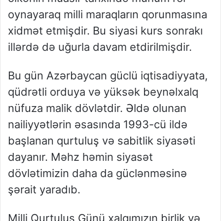
oynayaraq milli maraqların qorunmasına
xidmət etmişdir. Bu siyasi kurs sonrakı
illərdə də uğurla davam etdirilmişdir.
Bu gün Azərbaycan güclü iqtisadiyyata,
qüdrətli orduya və yüksək beynəlxalq
nüfuza malik dövlətdir. Əldə olunan
nailiyyətlərin əsasında 1993-cü ildə
başlanan qurtuluş və sabitlik siyasəti
dayanır. Məhz həmin siyasət
dövlətimizin daha da güclənməsinə
şərait yaradıb.
Milli Qurtuluş Günü xalqımızın birlik və