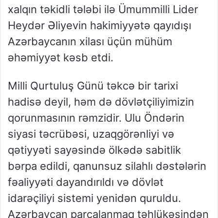
xalqın təkidli tələbi ilə Ümummilli Lider
Heydər Əliyevin hakimiyyətə qayıdışı
Azərbaycanın xilası üçün mühüm
əhəmiyyət kəsb etdi.
Milli Qurtuluş Günü təkcə bir tarixi
hadisə deyil, həm də dövlətçiliyimizin
qorunmasının rəmzidir. Ulu Öndərin
siyasi təcrübəsi, uzaqgörənliyi və
qətiyyəti sayəsində ölkədə sabitlik
bərpa edildi, qanunsuz silahlı dəstələrin
fəaliyyəti dayandırıldı və dövlət
idarəçiliyi sistemi yenidən quruldu.
Azərbaycan parçalanmaq təhlükəsindən