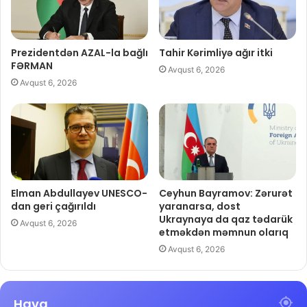
Prezidentdən AZAL-la bağlı
Tahir Kərimliyə ağır itki
FƏRMAN
Avqust 6, 2026
Avqust 6, 2026
Elman Abdullayev UNESCO-
Ceyhun Bayramov: Zərurət
dan geri çağırıldı
yaranarsa, dost
Ukraynaya da qaz tədarük
Avqust 6, 2026
etməkdən məmnun olarıq
Avqust 6, 2026
Hava