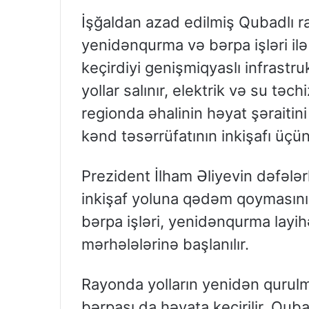
İşğaldan azad edilmiş Qubadlı r
yenidənqurma və bərpa işləri ilə
keçirdiyi genişmiqyaslı infrastru
yollar salınır, elektrik və su təch
regionda əhalinin həyat şəraiti
kənd təsərrüfatının inkişafı üç
Prezident İlham Əliyevin dəfələrl
inkişaf yoluna qədəm qoymasını
bərpa işləri, yenidənqurma layihə
mərhələlərinə başlanılır.
Rayonda yolların yenidən qurulm
bərpası da həyata keçirilir. Qub