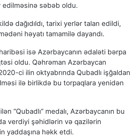
v edilməsinə səbəb oldu.
də dağıdıldı, tarixi yerlər talan edildi,
 mədəni həyatı tamamilə dayandı.
aribəsi isə Azərbaycanın ədaləti bərpa
öqtəsi oldu. Qəhrəman Azərbaycan
2020-ci ilin oktyabrında Qubadlı işğaldan
lməsi ilə birlikdə bu torpaqlara yenidən
ilən “Qubadlı” medalı, Azərbaycanın bu
a verdiyi şəhidlərin və qazilərin
xin yaddaşına həkk etdi.