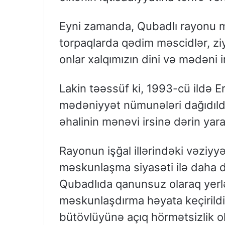
Eyni zamanda, Qubadlı rayonu mill
torpaqlarda qədim məscidlər, ziy
onlar xalqımızın dini və mədəni i
Lakin təəssüf ki, 1993-cü ildə Er
mədəniyyət nümunələri dağıdıldı,
əhalinin mənəvi irsinə dərin yar
Rayonun işğal illərindəki vəziyy
məskunlaşma siyasəti ilə daha da
Qubadlıda qanunsuz olaraq yerlə
məskunlaşdırma həyata keçirildi
bütövlüyünə açıq hörmətsizlik ol