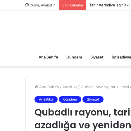
Tahir Kərimliyə ağır itki
Cümə, Avqust 7
Son Xəbərlər
Ana Səhifə
Gündəm
Siyasət
İqtisadiyya
Ana Səhifə
/
Analitika
/
Qubadlı rayonu, tarixi irsin
Analitika
Gündəm
Siyasət
Qubadlı rayonu, tari
azadlığa və yenidən