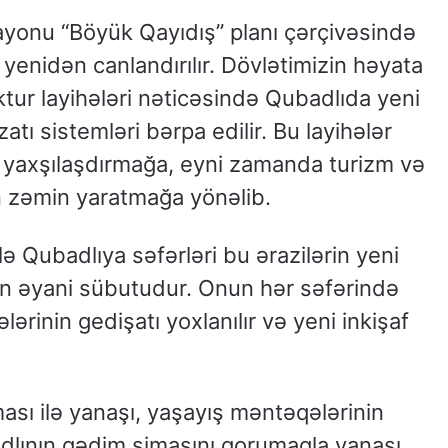
ayonu “Böyük Qayıdış” planı çərçivəsində
 yenidən canlandırılır. Dövlətimizin həyata
ktur layihələri nəticəsində Qubadlıda yeni
izatı sistemləri bərpa edilir. Bu layihələr
ni yaxşılaşdırmağa, eyni zamanda turizm və
ün zəmin yaratmağa yönəlib.
ə Qubadlıya səfərləri bu ərazilərin yeni
n əyani sübutudur. Onun hər səfərində
lərinin gedişatı yoxlanılır və yeni inkişaf
ası ilə yanaşı, yaşayış məntəqələrinin
adlının qədim simasını qorumaqla yanaşı,