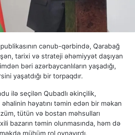
publikasının cənub-qərbində, Qarabağ
ən, tarixi və strateji əhəmiyyət daşıyan
dimdən bəri azərbaycanlıların yaşadığı,
sini yaşatdığı bir torpaqdır.
u ilə seçilən Qubadlı əkinçilik,
 əhalinin həyatını təmin edən bir məkan
 üzüm, tütün və bostan məhsulları
axili bazarın təmin olunmasında, həm də
erməkdə mühüm rol oynayırdı.