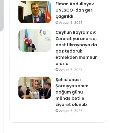
Elman Abdullayev
UNESCO-dan geri
çağırıldı
Avqust 6, 2026
Ceyhun Bayramov:
Zərurət yaranarsa,
dost Ukraynaya da
qaz tədarük
etməkdən məmnun
olarıq
Avqust 6, 2026
Şəhid anası
Şərqiyyə xanım
doğum günü
münasibətilə
ziyarət olunub
Avqust 6, 2026