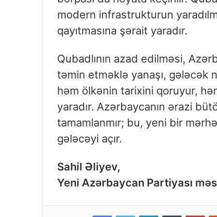
modern infrastrukturun yaradılm
qayıtmasına şərait yaradır.
Qubadlının azad edilməsi, Azər
təmin etməklə yanaşı, gələcək nəs
həm ölkənin tarixini qoruyur, h
yaradır. Azərbaycanın ərazi büt
tamamlanmır; bu, yeni bir mərhəl
gələcəyi açır.
Sahil Əliyev,
Yeni Azərbaycan Partiyası məs
Facebook
Twitter
LinkedIn
Tumblr
Pinterest