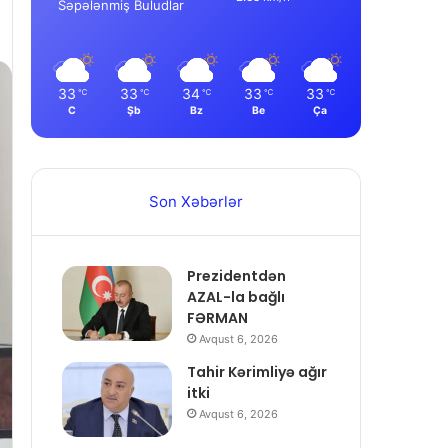
Səpələnmiş Buludlar
33
33
34
33
33
℃
℃
℃
℃
℃
C
Şb
Bz
Be
Ça
Son Xəbərlər
Prezidentdən
AZAL-la bağlı
FƏRMAN
Avqust 6, 2026
Tahir Kərimliyə ağır
itki
Avqust 6, 2026