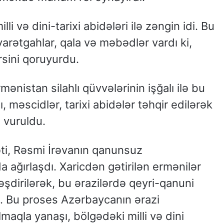
i və dini-tarixi abidələri ilə zəngin idi. Bu
arətgahlar, qala və məbədlər vardı ki,
rsini qoruyurdu.
mənistan silahlı qüvvələrinin işğalı ilə bu
 məscidlər, tarixi abidələr təhqir edilərək
a vuruldu.
əti, Rəsmi İrəvanın qanunsuz
 ağırlaşdı. Xaricdən gətirilən ermənilər
şdirilərək, bu ərazilərdə qeyri-qanuni
. Bu proses Azərbaycanın ərazi
maqla yanaşı, bölgədəki milli və dini