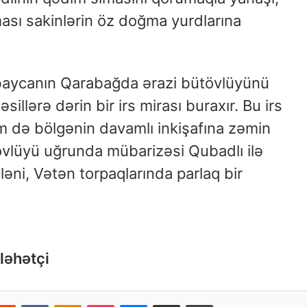
ası sakinlərin öz doğma yurdlarına
baycanın Qarabağda ərazi bütövlüyünü
illərə dərin bir irs mirası buraxır. Bu irs
əm də bölgənin davamlı inkişafına zəmin
övlüyü uğrunda mübarizəsi Qubadlı ilə
əni, Vətən torpaqlarında parlaq bir
ləhətçi
Reddit
VKontakte
Odnoklassniki
Pocket
Messenger
Email ilə paylaş
Print