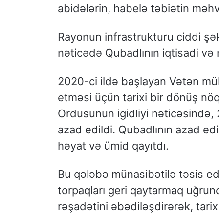
abidələrin, habelə təbiətin məh
Rayonun infrastrukturu ciddi şəkil
nəticədə Qubadlının iqtisadi və
2020-ci ildə başlayan Vətən müh
etməsi üçün tarixi bir dönüş n
Ordusunun igidliyi nəticəsində, 
azad edildi. Qubadlının azad edi
həyat və ümid qayıtdı.
Bu qələbə münasibətilə təsis ed
torpaqları geri qaytarmaq uğrund
rəşadətini əbədiləşdirərək, tari