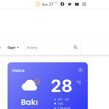
℃
27
Facebook
Twitter
YouTube
Instagram
Bakı
Axtarış
r
Digər
Hava
28
℃
Bakı
33º - 25º
73%
2.38 km/h