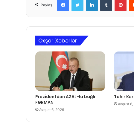
Paylaş
Oxşar Xəbərlər
Prezidentdən AZAL-la bağlı
Tahir Kəri
FƏRMAN
Avqust 6,
Avqust 6, 2026