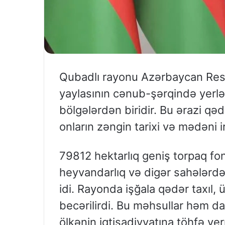
Qubadlı rayonu Azərbaycan Res
yaylasının cənub-şərqində yerləş
bölgələrdən biridir. Bu ərazi qə
onların zəngin tarixi və mədəni ir
79812 hektarlıq geniş torpaq fond
heyvandarlıq və digər sahələrdə
idi. Rayonda işğala qədər taxıl,
becərilirdi. Bu məhsullar həm d
ölkənin iqtisadiyyatına töhfə v