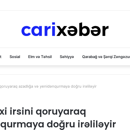
t
Sosial
Elm və Təhsil
Səhiyyə
Qarabağ və Şərqi Zəngəzu
i qoruyaraq azadlığa və yenidənqurmaya doğru irəliləyir
xi irsini qoruyaraq
qurmaya doğru irəliləyir