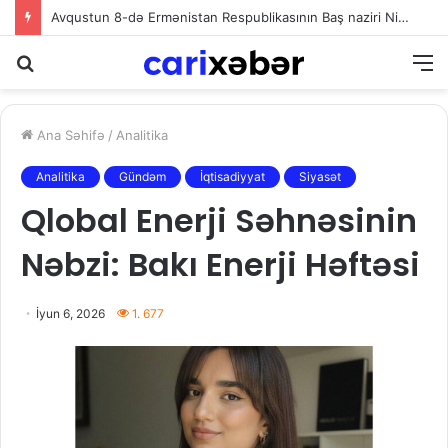
Ağdaşda baş vermiş hadisə ilə bağlı polis araşdırma aparır
Axtarış
M
Ana Səhifə
/
Analitika
Analitika
Gündəm
İqtisadiyyat
Siyasət
Qlobal Enerji Səhnəsinin
Nəbzi: Bakı Enerji Həftəsi
İyun 6, 2026
1. 677