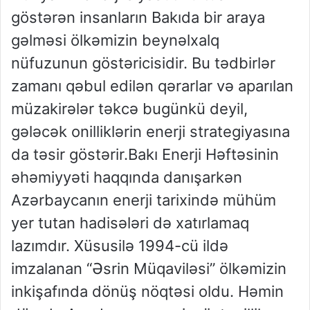
göstərən insanların Bakıda bir araya
gəlməsi ölkəmizin beynəlxalq
nüfuzunun göstəricisidir. Bu tədbirlər
zamanı qəbul edilən qərarlar və aparılan
müzakirələr təkcə bugünkü deyil,
gələcək onilliklərin enerji strategiyasına
da təsir göstərir.Bakı Enerji Həftəsinin
əhəmiyyəti haqqında danışarkən
Azərbaycanın enerji tarixində mühüm
yer tutan hadisələri də xatırlamaq
lazımdır. Xüsusilə 1994-cü ildə
imzalanan “Əsrin Müqaviləsi” ölkəmizin
inkişafında dönüş nöqtəsi oldu. Həmin