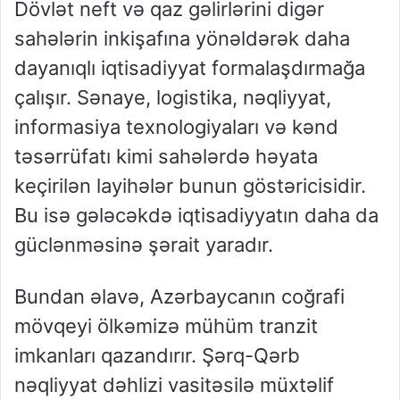
Dövlət neft və qaz gəlirlərini digər
sahələrin inkişafına yönəldərək daha
dayanıqlı iqtisadiyyat formalaşdırmağa
çalışır. Sənaye, logistika, nəqliyyat,
informasiya texnologiyaları və kənd
təsərrüfatı kimi sahələrdə həyata
keçirilən layihələr bunun göstəricisidir.
Bu isə gələcəkdə iqtisadiyyatın daha da
güclənməsinə şərait yaradır.
Bundan əlavə, Azərbaycanın coğrafi
mövqeyi ölkəmizə mühüm tranzit
imkanları qazandırır. Şərq-Qərb
nəqliyyat dəhlizi vasitəsilə müxtəlif