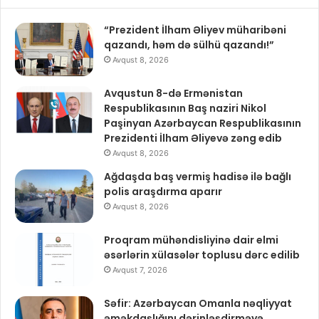
“Prezident İlham Əliyev müharibəni
qazandı, həm də sülhü qazandı!”
Avqust 8, 2026
Avqustun 8-də Ermənistan
Respublikasının Baş naziri Nikol
Paşinyan Azərbaycan Respublikasının
Prezidenti İlham Əliyevə zəng edib
Avqust 8, 2026
Ağdaşda baş vermiş hadisə ilə bağlı
polis araşdırma aparır
Avqust 8, 2026
Proqram mühəndisliyinə dair elmi
əsərlərin xülasələr toplusu dərc edilib
Avqust 7, 2026
Səfir: Azərbaycan Omanla nəqliyyat
əməkdaşlığını dərinləşdirməyə