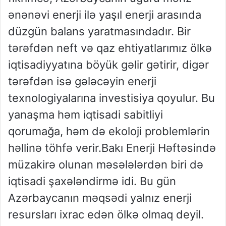
ənənəvi enerji ilə yaşıl enerji arasında
düzgün balans yaratmasındadır. Bir
tərəfdən neft və qaz ehtiyatlarımız ölkə
iqtisadiyyatına böyük gəlir gətirir, digər
tərəfdən isə gələcəyin enerji
texnologiyalarına investisiya qoyulur. Bu
yanaşma həm iqtisadi sabitliyi
qorumağa, həm də ekoloji problemlərin
həllinə töhfə verir.Bakı Enerji Həftəsində
müzakirə olunan məsələlərdən biri də
iqtisadi şaxələndirmə idi. Bu gün
Azərbaycanın məqsədi yalnız enerji
resursları ixrac edən ölkə olmaq deyil.