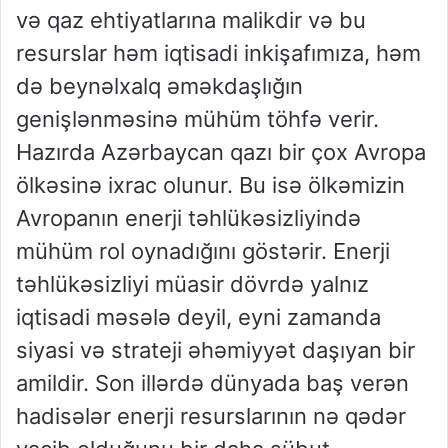
və qaz ehtiyatlarına malikdir və bu
resurslar həm iqtisadi inkişafımıza, həm
də beynəlxalq əməkdaşlığın
genişlənməsinə mühüm töhfə verir.
Hazırda Azərbaycan qazı bir çox Avropa
ölkəsinə ixrac olunur. Bu isə ölkəmizin
Avropanın enerji təhlükəsizliyində
mühüm rol oynadığını göstərir. Enerji
təhlükəsizliyi müasir dövrdə yalnız
iqtisadi məsələ deyil, eyni zamanda
siyasi və strateji əhəmiyyət daşıyan bir
amildir. Son illərdə dünyada baş verən
hadisələr enerji resurslarının nə qədər