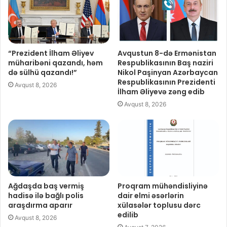
“Prezident İlham Əliyev
Avqustun 8-də Ermənistan
müharibəni qazandı, həm
Respublikasının Baş naziri
də sülhü qazandı!”
Nikol Paşinyan Azərbaycan
Respublikasının Prezidenti
Avqust 8, 2026
İlham Əliyevə zəng edib
Avqust 8, 2026
Ağdaşda baş vermiş
Proqram mühəndisliyinə
hadisə ilə bağlı polis
dair elmi əsərlərin
araşdırma aparır
xülasələr toplusu dərc
edilib
Avqust 8, 2026