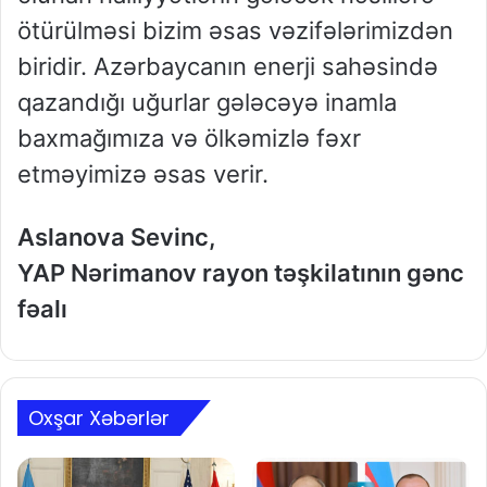
ötürülməsi bizim əsas vəzifələrimizdən
biridir. Azərbaycanın enerji sahəsində
qazandığı uğurlar gələcəyə inamla
baxmağımıza və ölkəmizlə fəxr
etməyimizə əsas verir.
Aslanova Sevinc,
YAP Nərimanov rayon təşkilatının gənc
fəalı
Oxşar Xəbərlər