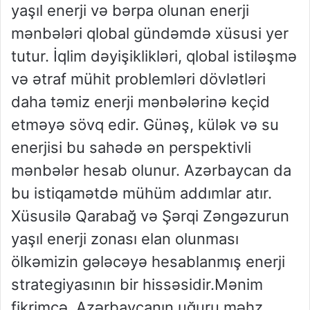
yaşıl enerji və bərpa olunan enerji
mənbələri qlobal gündəmdə xüsusi yer
tutur. İqlim dəyişiklikləri, qlobal istiləşmə
və ətraf mühit problemləri dövlətləri
daha təmiz enerji mənbələrinə keçid
etməyə sövq edir. Günəş, külək və su
enerjisi bu sahədə ən perspektivli
mənbələr hesab olunur. Azərbaycan da
bu istiqamətdə mühüm addımlar atır.
Xüsusilə Qarabağ və Şərqi Zəngəzurun
yaşıl enerji zonası elan olunması
ölkəmizin gələcəyə hesablanmış enerji
strategiyasının bir hissəsidir.Mənim
fikrimcə, Azərbaycanın uğuru məhz