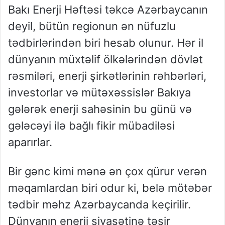
Bakı Enerji Həftəsi təkcə Azərbaycanın
deyil, bütün regionun ən nüfuzlu
tədbirlərindən biri hesab olunur. Hər il
dünyanın müxtəlif ölkələrindən dövlət
rəsmiləri, enerji şirkətlərinin rəhbərləri,
investorlar və mütəxəssislər Bakıya
gələrək enerji sahəsinin bu günü və
gələcəyi ilə bağlı fikir mübadiləsi
aparırlar.
Bir gənc kimi mənə ən çox qürur verən
məqamlardan biri odur ki, belə mötəbər
tədbir məhz Azərbaycanda keçirilir.
Dünyanın enerji siyasətinə təsir