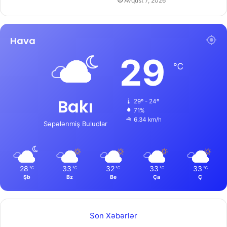
Avqust 7, 2026
Hava
29
℃
Bakı
29º - 24º
71%
6.34 km/h
Səpələnmiş Buludlar
28
33
32
33
33
℃
℃
℃
℃
℃
Şb
Bz
Be
Ça
Ç
Son Xəbərlər