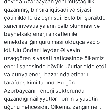
dövrdə Azərbaycan yeni müstəqillik
qazanmış, bir sıra iqtisadi və siyasi
çətinliklərlə üzləşmişdi. Belə bir şəraitdə
xarici investisiyaların cəlb olunması və
beynəlxalq enerji şirkətləri ilə
əməkdaşlığın qurulması olduqca vacib
idi. Ulu Öndər Heydər Əliyevin
uzaqgörən siyasəti nəticəsində ölkəmiz
enerji sahəsində böyük uğurlar əldə etdi
və dünya enerji bazarında etibarlı
tərəfdaş kimi tanındı.Bu gün
Azərbaycanın enerji sektorunda
qazandığı nailiyyətlər həmin siyasətin
uğurlu nəticəsidir. Ölkəmiz zəngin neft