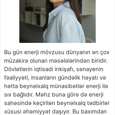
Bu gün enerji mövzusu dünyanın ən çox
müzakirə olunan məsələlərindən biridir.
Dövlətlərin iqtisadi inkişafı, sənayenin
fəaliyyəti, insanların gündəlik həyatı və
hətta beynəlxalq münasibətlər enerji ilə
sıx bağlıdır. Məhz buna görə də enerji
sahəsində keçirilən beynəlxalq tədbirlər
xüsusi əhəmiyyət daşıyır. Bu baxımdan