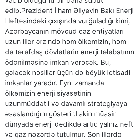
vacib olduğunu bir daha sübut
edib.Prezident İlham Əliyevin Bakı Enerji
Həftəsindəki çıxışında vurğuladığı kimi,
Azərbaycanın mövcud qaz ehtiyatları
uzun illər ərzində həm ölkəmizin, həm
də tərəfdaş dövlətlərin enerji tələbatının
ödənilməsinə imkan verəcək. Bu,
gələcək nəsillər üçün də böyük iqtisadi
imkanlar yaradır. Eyni zamanda
ölkəmizin enerji siyasətinin
uzunmüddətli və davamlı strategiyaya
əsaslandığını göstərir.Lakin müasir
dünyada enerji dedikdə artıq yalnız neft
və qaz nəzərdə tutulmur. Son illərdə