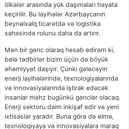
ölkələr arasında yük daşımaları həyata
keçirilir. Bu layihələr Azərbaycanın
beynəlxalq ticarətdə və logistika
sahəsində rolunu daha da artırır.
Mən bir gənc olaraq hesab edirəm ki,
belə tədbirlər bizim üçün də böyük
əhəmiyyət daşıyır. Çünki gələcəyin
enerji layihələrində, texnologiyalarında
və innovasiyalarında iştirak edəcək
insanlar məhz bugünkü gənclər olacaq.
Enerji sektoru daim inkişaf edir və yeni
ixtisaslar yaradır. Buna görə də elmə,
texnologiyaya və innovasiyalara maraq