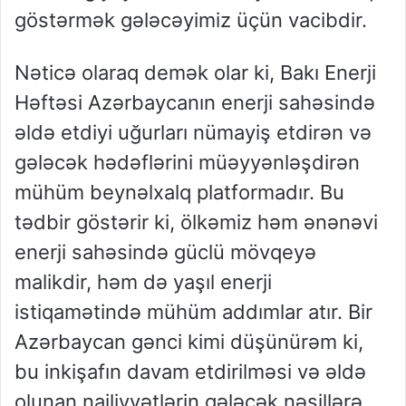
göstərmək gələcəyimiz üçün vacibdir.
Nəticə olaraq demək olar ki, Bakı Enerji
Həftəsi Azərbaycanın enerji sahəsində
əldə etdiyi uğurları nümayiş etdirən və
gələcək hədəflərini müəyyənləşdirən
mühüm beynəlxalq platformadır. Bu
tədbir göstərir ki, ölkəmiz həm ənənəvi
enerji sahəsində güclü mövqeyə
malikdir, həm də yaşıl enerji
istiqamətində mühüm addımlar atır. Bir
Azərbaycan gənci kimi düşünürəm ki,
bu inkişafın davam etdirilməsi və əldə
olunan nailiyyətlərin gələcək nəsillərə