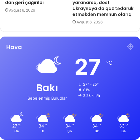
dan geri çağırıldı
yaranarsa, dost
Ukraynaya da qaz tədarük
Avqust 6, 2026
etməkdən məmnun olarıq
Avqust 6, 2026
Hava
27
℃
Bakı
27º - 25º
81%
2.28 km/h
Səpələnmiş Buludlar
27
34
34
34
33
℃
℃
℃
℃
℃
Ca
C
Şb
Bz
Be