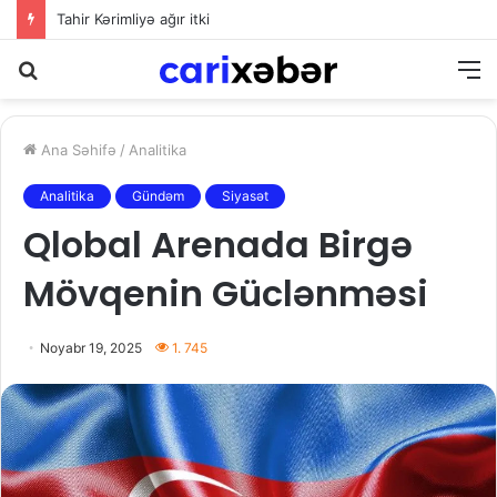
Tahir Kərimliyə ağır itki
Axtarış
M
Ana Səhifə
/
Analitika
Analitika
Gündəm
Siyasət
Qlobal Arenada Birgə
Mövqenin Güclənməsi
Noyabr 19, 2025
1. 745