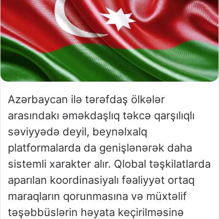
Azərbaycan ilə tərəfdaş ölkələr
arasındakı əməkdaşlıq təkcə qarşılıqlı
səviyyədə deyil, beynəlxalq
platformalarda da genişlənərək daha
sistemli xarakter alır. Qlobal təşkilatlarda
aparılan koordinasiyalı fəaliyyət ortaq
maraqların qorunmasına və müxtəlif
təşəbbüslərin həyata keçirilməsinə