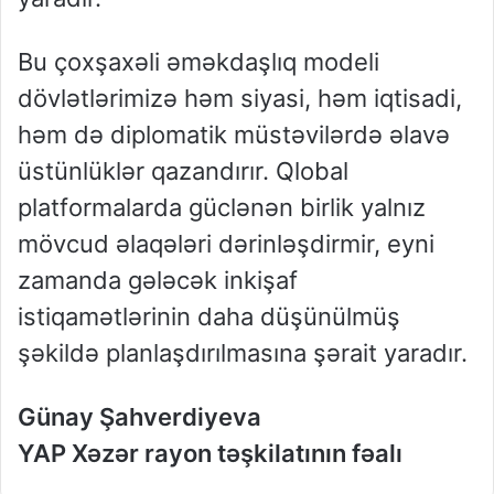
Bu çoxşaxəli əməkdaşlıq modeli
dövlətlərimizə həm siyasi, həm iqtisadi,
həm də diplomatik müstəvilərdə əlavə
üstünlüklər qazandırır. Qlobal
platformalarda güclənən birlik yalnız
mövcud əlaqələri dərinləşdirmir, eyni
zamanda gələcək inkişaf
istiqamətlərinin daha düşünülmüş
şəkildə planlaşdırılmasına şərait yaradır.
Günay Şahverdiyeva
YAP Xəzər rayon təşkilatının fəalı