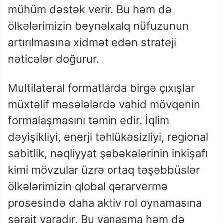
mühüm dəstək verir. Bu həm də
ölkələrimizin beynəlxalq nüfuzunun
artırılmasına xidmət edən strateji
nəticələr doğurur.
Multilateral formatlarda birgə çıxışlar
müxtəlif məsələlərdə vahid mövqenin
formalaşmasını təmin edir. İqlim
dəyişikliyi, enerji təhlükəsizliyi, regional
sabitlik, nəqliyyat şəbəkələrinin inkişafı
kimi mövzular üzrə ortaq təşəbbüslər
ölkələrimizin qlobal qərarvermə
prosesində daha aktiv rol oynamasına
şərait yaradır. Bu yanaşma həm də