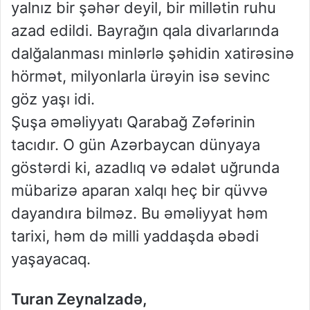
yalnız bir şəhər deyil, bir millətin ruhu
azad edildi. Bayrağın qala divarlarında
dalğalanması minlərlə şəhidin xatirəsinə
hörmət, milyonlarla ürəyin isə sevinc
göz yaşı idi.
Şuşa əməliyyatı Qarabağ Zəfərinin
tacıdır. O gün Azərbaycan dünyaya
göstərdi ki, azadlıq və ədalət uğrunda
mübarizə aparan xalqı heç bir qüvvə
dayandıra bilməz. Bu əməliyyat həm
tarixi, həm də milli yaddaşda əbədi
yaşayacaq.
Turan Zeynalzadə,