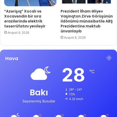
“Azərişıq” Xocalı və
Prezident İlham Əliyev
Xocavəndin bir sıra
Vaşinqton Zirvə Görüşünün
ərazilərində elektrik
ildönümü münasibətilə ABŞ
təsərrüfatını yeniləyir
Prezidentinə məktub
ünvanlayıb
Avqust 9, 2026
Avqust 8, 2026
Hava
28
℃
Bakı
28º - 24º
73%
4.32 km/h
Səpələnmiş Buludlar