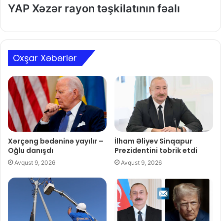
YAP Xəzər rayon təşkilatının fəalı
Oxşar Xəbərlər
Xərçəng bədəninə yayılır –
İlham Əliyev Sinqapur
Oğlu danışdı
Prezidentini təbrik etdi
Avqust 9, 2026
Avqust 9, 2026