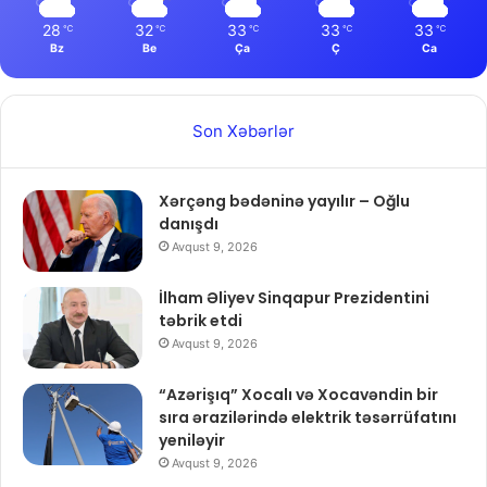
28
32
33
33
33
℃
℃
℃
℃
℃
Bz
Be
Ça
Ç
Ca
Son Xəbərlər
Xərçəng bədəninə yayılır – Oğlu
danışdı
Avqust 9, 2026
İlham Əliyev Sinqapur Prezidentini
təbrik etdi
Avqust 9, 2026
“Azərişıq” Xocalı və Xocavəndin bir
sıra ərazilərində elektrik təsərrüfatını
yeniləyir
Avqust 9, 2026