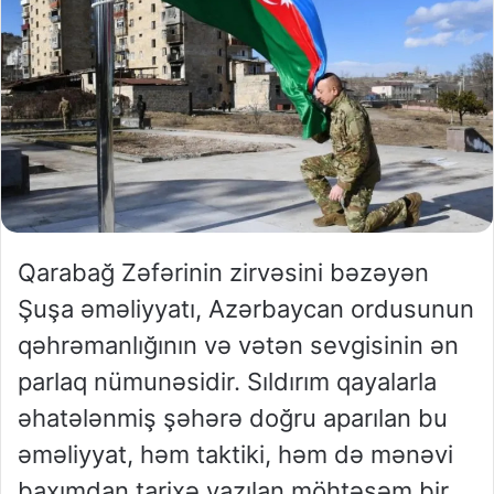
Qarabağ Zəfərinin zirvəsini bəzəyən
Şuşa əməliyyatı, Azərbaycan ordusunun
qəhrəmanlığının və vətən sevgisinin ən
parlaq nümunəsidir. Sıldırım qayalarla
əhatələnmiş şəhərə doğru aparılan bu
əməliyyat, həm taktiki, həm də mənəvi
baxımdan tarixə yazılan möhtəşəm bir