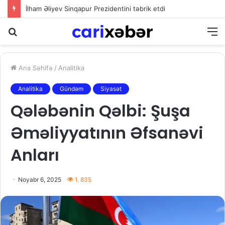
İlham Əliyev Sinqapur Prezidentini təbrik etdi
Axtarış
M
Ana Səhifə
/
Analitika
Analitika
Gündəm
Siyasət
Qələbənin Qəlbi: Şuşa
Əməliyyatının Əfsanəvi
Anları
Noyabr 6, 2025
1. 835