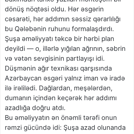
dönüş nöqtəsi oldu. Hər əsgərin
cəsarəti, hər addımın səssiz qərarlılığı
bu Qələbənin ruhunu formalaşdırdı.
Şuşa əməliyyatı təkcə bir hərbi plan
deyildi — o, illərlə yığılan ağrının, səbrin
və vətən sevgisinin partlayışı idi.
Düşmənin ağır texnikası qarşısında
Azərbaycan əsgəri yalnız iman və iradə
ilə irəlilədi. Dağlardan, meşələrdən,
dumanın içindən keçərək hər addımı
azadlığa doğru atdı.
Bu əməliyyatın ən önəmli tərəfi onun
rəmzi gücündə idi: Şuşa azad olunanda