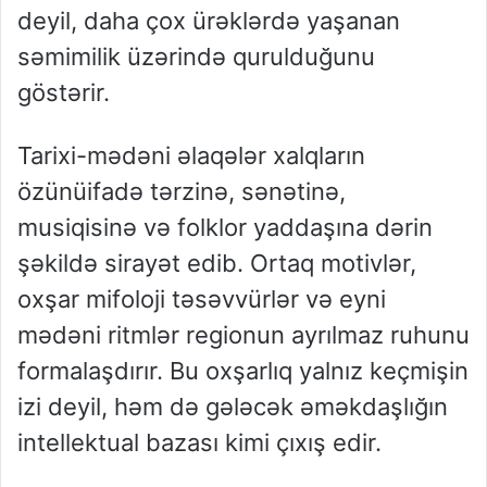
deyil, daha çox ürəklərdə yaşanan
səmimilik üzərində qurulduğunu
göstərir.
Tarixi-mədəni əlaqələr xalqların
özünüifadə tərzinə, sənətinə,
musiqisinə və folklor yaddaşına dərin
şəkildə sirayət edib. Ortaq motivlər,
oxşar mifoloji təsəvvürlər və eyni
mədəni ritmlər regionun ayrılmaz ruhunu
formalaşdırır. Bu oxşarlıq yalnız keçmişin
izi deyil, həm də gələcək əməkdaşlığın
intellektual bazası kimi çıxış edir.