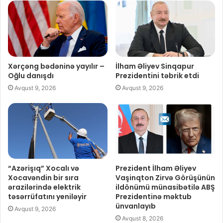
Xərçəng bədəninə yayılır –
İlham Əliyev Sinqapur
Oğlu danışdı
Prezidentini təbrik etdi
Avqust 9, 2026
Avqust 9, 2026
“Azərişıq” Xocalı və
Prezident İlham Əliyev
Xocavəndin bir sıra
Vaşinqton Zirvə Görüşünün
ərazilərində elektrik
ildönümü münasibətilə ABŞ
təsərrüfatını yeniləyir
Prezidentinə məktub
ünvanlayıb
Avqust 9, 2026
Avqust 8, 2026