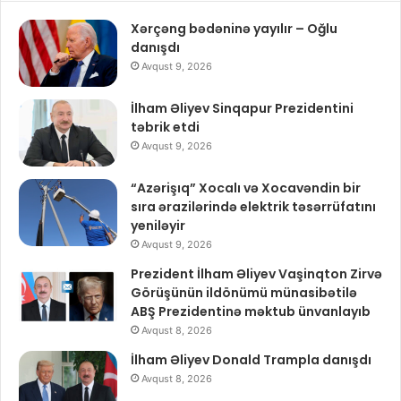
Xərçəng bədəninə yayılır – Oğlu
danışdı
Avqust 9, 2026
İlham Əliyev Sinqapur Prezidentini
təbrik etdi
Avqust 9, 2026
“Azərişıq” Xocalı və Xocavəndin bir
sıra ərazilərində elektrik təsərrüfatını
yeniləyir
Avqust 9, 2026
Prezident İlham Əliyev Vaşinqton Zirvə
Görüşünün ildönümü münasibətilə
ABŞ Prezidentinə məktub ünvanlayıb
Avqust 8, 2026
İlham Əliyev Donald Trampla danışdı
Avqust 8, 2026