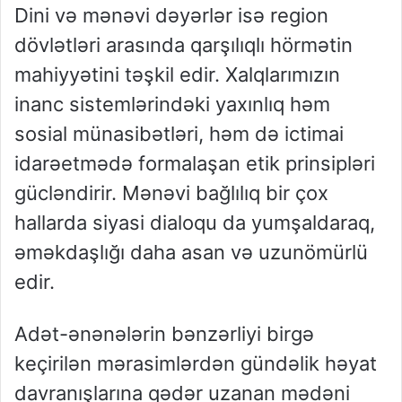
Dini və mənəvi dəyərlər isə region
dövlətləri arasında qarşılıqlı hörmətin
mahiyyətini təşkil edir. Xalqlarımızın
inanc sistemlərindəki yaxınlıq həm
sosial münasibətləri, həm də ictimai
idarəetmədə formalaşan etik prinsipləri
gücləndirir. Mənəvi bağlılıq bir çox
hallarda siyasi dialoqu da yumşaldaraq,
əməkdaşlığı daha asan və uzunömürlü
edir.
Adət-ənənələrin bənzərliyi birgə
keçirilən mərasimlərdən gündəlik həyat
davranışlarına qədər uzanan mədəni