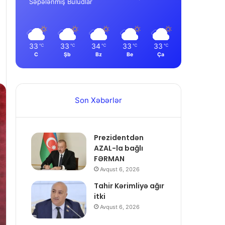
Səpələnmiş Buludlar
33
33
34
33
33
℃
℃
℃
℃
℃
C
Şb
Bz
Be
Ça
Son Xəbərlər
Prezidentdən
AZAL-la bağlı
FƏRMAN
Avqust 6, 2026
Tahir Kərimliyə ağır
itki
Avqust 6, 2026