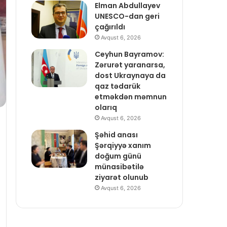
Elman Abdullayev
UNESCO-dan geri
çağırıldı
Avqust 6, 2026
Ceyhun Bayramov:
Zərurət yaranarsa,
dost Ukraynaya da
qaz tədarük
etməkdən məmnun
olarıq
Avqust 6, 2026
Şəhid anası
Şərqiyyə xanım
doğum günü
münasibətilə
ziyarət olunub
Avqust 6, 2026