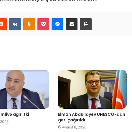
Reddit
VKontakte
Odnoklassniki
Pocket
Messenger
Email ilə paylaş
Print
mliyə ağır itki
Elman Abdullayev UNESCO-dan
geri çağırıldı
 2026
Avqust 6, 2026