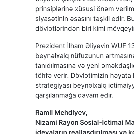
prinsiplərinə xüsusi önəm veril
siyasətinin əsasını təşkil edir.
dövlətlərindən biri kimi mövqeyi
Prezident İlham Əliyevin WUF 13
beynəlxalq nüfuzunun artmasına
tanıdılmasına və yeni əməkdaşl
töhfə verir. Dövlətimizin həyata 
strategiyası beynəlxalq ictimai
qarşılanmağa davam edir.
Ramil Mehdiyev,
Nizami Rayon Sosial-İctimai Maa
ideyaların reallaşdırılması və