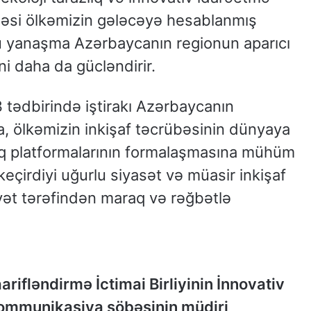
məsi ölkəmizin gələcəyə hesablanmış
 Bu yanaşma Azərbaycanın regionun aparıcı
ni daha da gücləndirir.
 tədbirində iştirakı Azərbaycanın
, ölkəmizin inkişaf təcrübəsinin dünyaya
ıq platformalarının formalaşmasına mühüm
keçirdiyi uğurlu siyasət və müasir inkişaf
yyət tərəfindən maraq və rəğbətlə
rifləndirmə İctimai Birliyinin İnnovativ
 kommunikasiya şöbəsinin müdiri