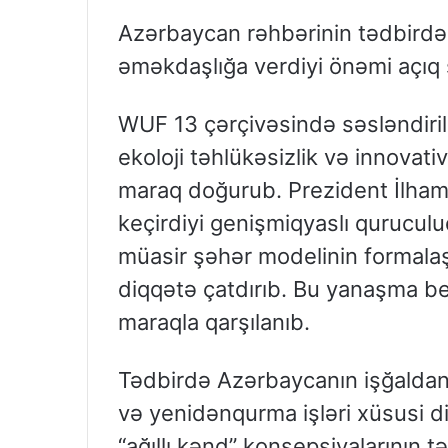
Azərbaycan rəhbərinin tədbirdə 
əməkdaşlığa verdiyi önəmi açıq 
WUF 13 çərçivəsində səsləndirilən
ekoloji təhlükəsizlik və innovat
maraq doğurub. Prezident İlham
keçirdiyi genişmiqyaslı qurucul
müasir şəhər modelinin formalaşd
diqqətə çatdırıb. Bu yanaşma bey
maraqla qarşılanıb.
Tədbirdə Azərbaycanın işğaldan 
və yenidənqurma işləri xüsusi di
“ağıllı kənd” konsepsiyalarının tə