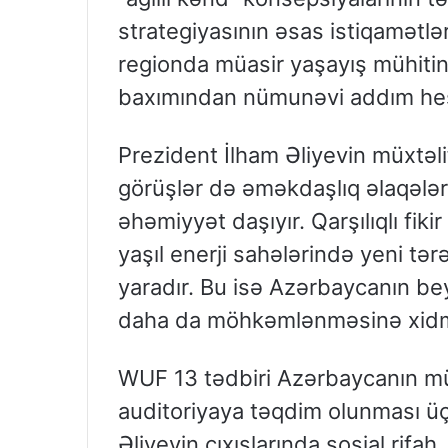
strategiyasının əsas istiqamətlər
regionda müasir yaşayış mühitini
baxımından nümunəvi addım hes
Prezident İlham Əliyevin müxtəlif
görüşlər də əməkdaşlıq əlaqələ
əhəmiyyət daşıyır. Qarşılıqlı fik
yaşıl enerji sahələrində yeni tər
yaradır. Bu isə Azərbaycanın bey
daha da möhkəmlənməsinə xidm
WUF 13 tədbiri Azərbaycanın mü
auditoriyaya təqdim olunması üç
Əliyevin çıxışlarında sosial rifah