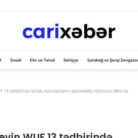
t
Sosial
Elm və Təhsil
Səhiyyə
Qarabağ və Şərqi Zəngəzu
UF 13 tədbirində iştirakı Azərbaycanın beynəlxalq nüfuzunu daha da
yevin WUF 13 tədbirində