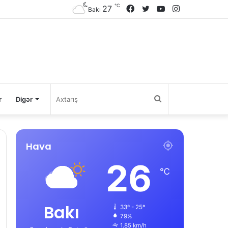
℃
27
Facebook
Twitter
YouTube
Instagram
Bakı
Axtarış
r
Digər
Hava
26
℃
Bakı
33º - 25º
79%
1.85 km/h