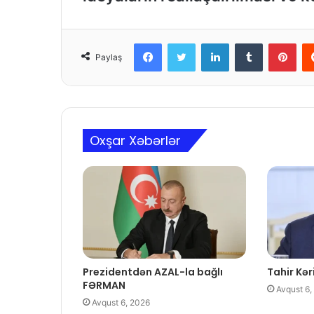
Facebook
Twitter
LinkedIn
Tumblr
Pinterest
Paylaş
Oxşar Xəbərlər
Prezidentdən AZAL-la bağlı
Tahir Kəri
FƏRMAN
Avqust 6,
Avqust 6, 2026