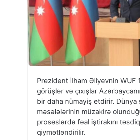
Prezident İlham Əliyevnin WUF 1
görüşlər və çıxışlar Azərbaycan
bir daha nümayiş etdirir. Dünya 
məsələlərinin müzakirə olunduğ
proseslərdə fəal iştirakını təsd
qiymətləndirilir.