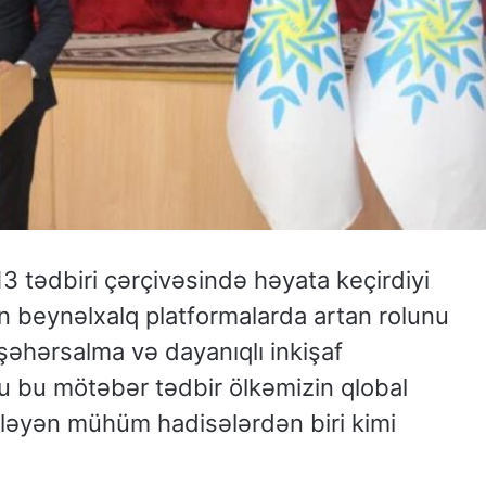
3 tədbiri çərçivəsində həyata keçirdiyi
ın beynəlxalq platformalarda artan rolunu
şəhərsalma və dayanıqlı inkişaf
u bu mötəbər tədbir ölkəmizin qlobal
iqləyən mühüm hadisələrdən biri kimi