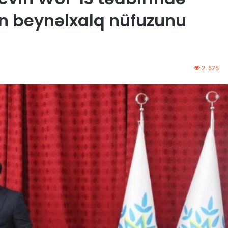
ın beynəlxalq nüfuzunu
2. 575