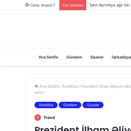
Tahir Kərimliyə ağır itki
Cümə, Avqust 7
Son Xəbərlər
Ana Səhifə
Gündəm
Siyasət
İqtisadiyya
Ana Səhifə
/
Analitika
/
Prezident İlham Əliyevin W
artırır
Analitika
Gündəm
Siyasət
Trend
Prezident İlham Əli