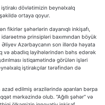
iştirakı dövlətimizin beynəlxalq
şəkildə ortaya qoyur.
 fikirlər şəhərlərin dayanıqlı inkişafı,
iv idarəetmə prinsipləri baxımından böyük
 Əliyev Azərbaycanın son illərdə həyata
uq və abadlıq layihələrindən bəhs edərək
ırılması istiqamətində görülən işləri
nəlxalq iştirakçılar tərəfindən də
azad edilmiş ərazilərində aparılan bərpa
qqət mərkəzində olub. “Ağıllı şəhər” və
tbiqi ölkəmizin innovativ inkişaf