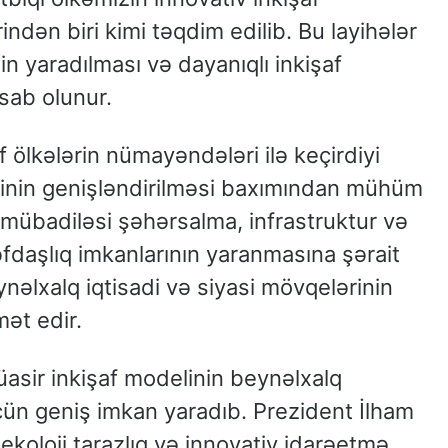
indən biri kimi təqdim edilib. Bu layihələr
n yaradılması və dayanıqlı inkişaf
ab olunur.
 ölkələrin nümayəndələri ilə keçirdiyi
rinin genişləndirilməsi baxımından mühüm
ir mübadiləsi şəhərsalma, infrastruktur və
əfdaşlıq imkanlarının yaranmasına şərait
nəlxalq iqtisadi və siyasi mövqelərinin
ət edir.
asir inkişaf modelinin beynəlxalq
ün geniş imkan yaradıb. Prezident İlham
, ekoloji tarazlıq və innovativ idarəetmə