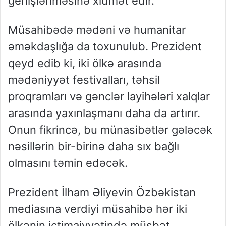
genişlənməsinə xidmət edir.
Müsahibədə mədəni və humanitar
əməkdaşlığa da toxunulub. Prezident
qeyd edib ki, iki ölkə arasında
mədəniyyət festivalları, təhsil
proqramları və gənclər layihələri xalqlar
arasında yaxınlaşmanı daha da artırır.
Onun fikrincə, bu münasibətlər gələcək
nəsillərin bir-birinə daha sıx bağlı
olmasını təmin edəcək.
Prezident İlham Əliyevin Özbəkistan
mediasına verdiyi müsahibə hər iki
ölkənin ictimaiyyətində müsbət