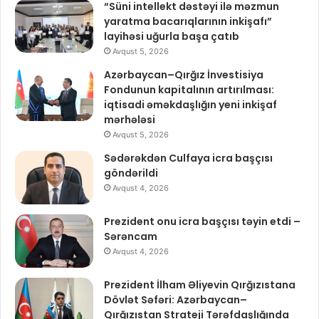
“Süni intellekt dəstəyi ilə məzmun
yaratma bacarıqlarının inkişafı”
layihəsi uğurla başa çatıb
Avqust 5, 2026
Azərbaycan–Qırğız İnvestisiya
Fondunun kapitalının artırılması:
iqtisadi əməkdaşlığın yeni inkişaf
mərhələsi
Avqust 5, 2026
Sədərəkdən Culfaya icra başçısı
göndərildi
Avqust 4, 2026
Prezident onu icra başçısı təyin etdi –
Sərəncam
Avqust 4, 2026
Prezident İlham Əliyevin Qırğızıstana
Dövlət Səfəri: Azərbaycan–
Qırğızıstan Strateji Tərəfdaşlığında