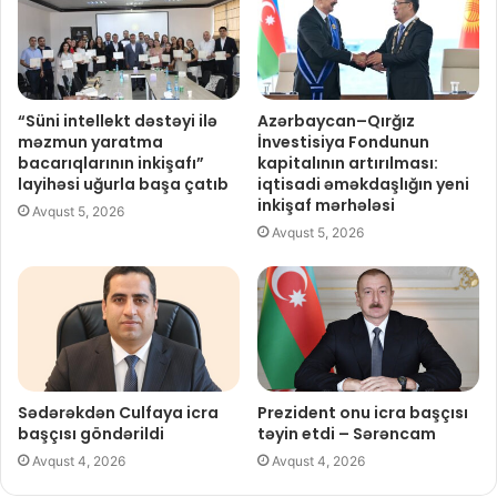
“Süni intellekt dəstəyi ilə
Azərbaycan–Qırğız
məzmun yaratma
İnvestisiya Fondunun
bacarıqlarının inkişafı”
kapitalının artırılması:
layihəsi uğurla başa çatıb
iqtisadi əməkdaşlığın yeni
inkişaf mərhələsi
Avqust 5, 2026
Avqust 5, 2026
Sədərəkdən Culfaya icra
Prezident onu icra başçısı
başçısı göndərildi
təyin etdi – Sərəncam
Avqust 4, 2026
Avqust 4, 2026