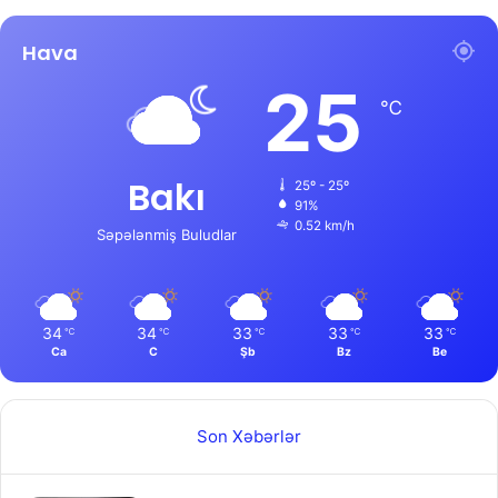
Hava
25
℃
Bakı
25º - 25º
91%
0.52 km/h
Səpələnmiş Buludlar
34
34
33
33
33
℃
℃
℃
℃
℃
Ca
C
Şb
Bz
Be
Son Xəbərlər