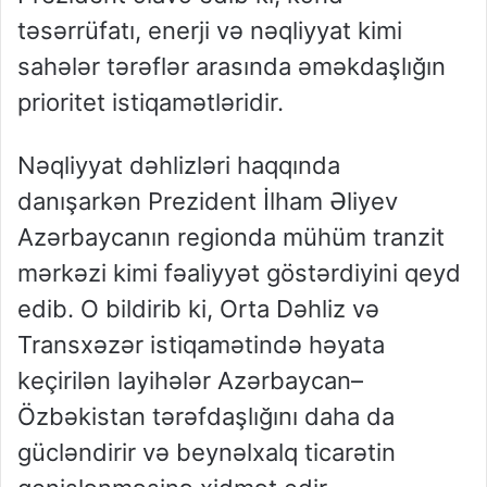
təsərrüfatı, enerji və nəqliyyat kimi
sahələr tərəflər arasında əməkdaşlığın
prioritet istiqamətləridir.
Nəqliyyat dəhlizləri haqqında
danışarkən Prezident İlham Əliyev
Azərbaycanın regionda mühüm tranzit
mərkəzi kimi fəaliyyət göstərdiyini qeyd
edib. O bildirib ki, Orta Dəhliz və
Transxəzər istiqamətində həyata
keçirilən layihələr Azərbaycan–
Özbəkistan tərəfdaşlığını daha da
gücləndirir və beynəlxalq ticarətin