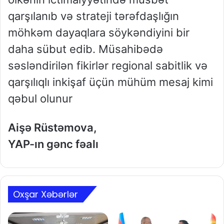
qarşılanıb və strateji tərəfdaşlığın
möhkəm dayaqlara söykəndiyini bir
daha sübut edib. Müsahibədə
səsləndirilən fikirlər regional sabitlik və
qarşılıqlı inkişaf üçün mühüm mesaj kimi
qəbul olunur
Aişə Rüstəmova,
YAP-ın gənc fəalı
Oxşar Xəbərlər