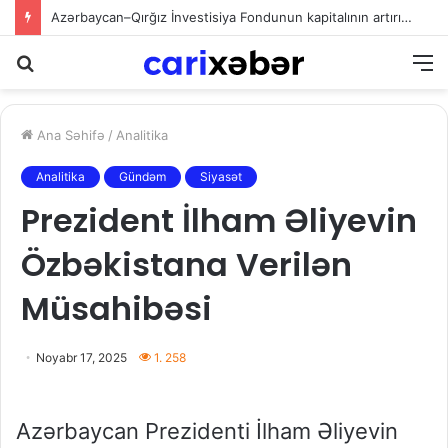
Azərbaycan–Qırğız İnvestisiya Fondunun kapitalının artırılması: iqtisadi əməkdaşlığın yeni inkişaf mərhələsi
Axtarış
M
Ana Səhifə
/
Analitika
Analitika
Gündəm
Siyasət
Prezident İlham Əliyevin
Özbəkistana Verilən
Müsahibəsi
Noyabr 17, 2025
1. 258
Azərbaycan Prezidenti İlham Əliyevin