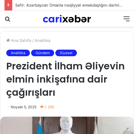
Səfir: Azərbaycan Omanla nəqliyyat əməkdaşlığını dərinləşdirməyə hazırdır
Axtarış
M
Ana Səhifə
/
Analitika
Analitika
Gündəm
Siyasət
Prezident İlham Əliyevin
elmin inkişafına dair
çağırışları
Noyabr 5, 2025
1. 255