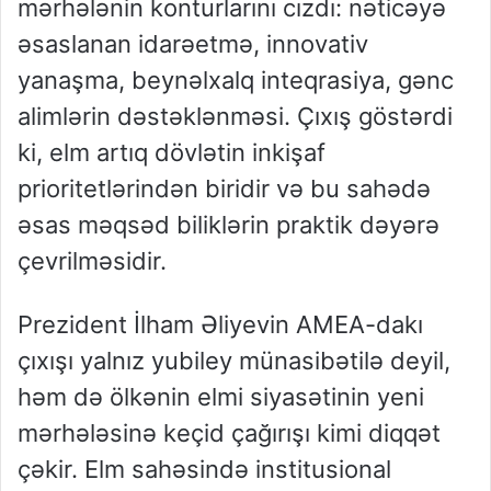
mərhələnin konturlarını cızdı: nəticəyə
əsaslanan idarəetmə, innovativ
yanaşma, beynəlxalq inteqrasiya, gənc
alimlərin dəstəklənməsi. Çıxış göstərdi
ki, elm artıq dövlətin inkişaf
prioritetlərindən biridir və bu sahədə
əsas məqsəd biliklərin praktik dəyərə
çevrilməsidir.
Prezident İlham Əliyevin AMEA-dakı
çıxışı yalnız yubiley münasibətilə deyil,
həm də ölkənin elmi siyasətinin yeni
mərhələsinə keçid çağırışı kimi diqqət
çəkir. Elm sahəsində institusional