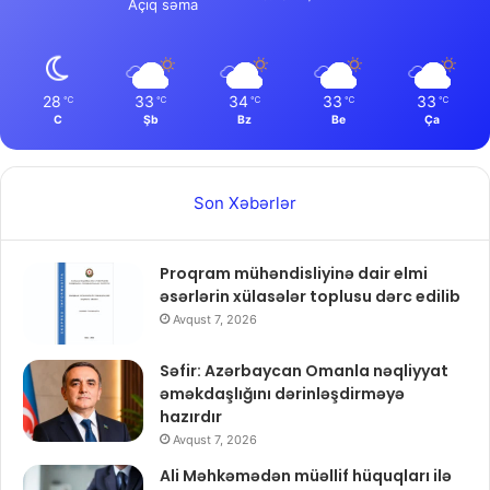
Açıq səma
28
33
34
33
33
℃
℃
℃
℃
℃
C
Şb
Bz
Be
Ça
Son Xəbərlər
Proqram mühəndisliyinə dair elmi
əsərlərin xülasələr toplusu dərc edilib
Avqust 7, 2026
Səfir: Azərbaycan Omanla nəqliyyat
əməkdaşlığını dərinləşdirməyə
hazırdır
Avqust 7, 2026
Ali Məhkəmədən müəllif hüquqları ilə