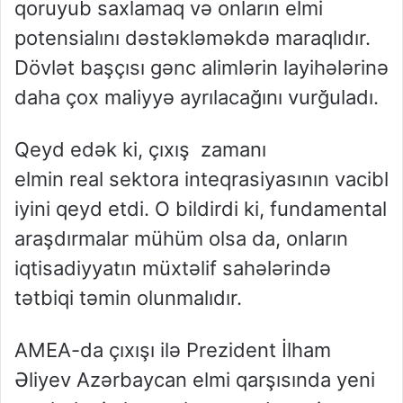
qoruyub saxlamaq və onların elmi
potensialını dəstəkləməkdə maraqlıdır.
Dövlət başçısı gənc alimlərin layihələrinə
daha çox maliyyə ayrılacağını vurğuladı.
Qeyd edək ki, çıxış zamanı
elmin real sektora inteqrasiyasının vacibl
iyini qeyd etdi. O bildirdi ki, fundamental
araşdırmalar mühüm olsa da, onların
iqtisadiyyatın müxtəlif sahələrində
tətbiqi təmin olunmalıdır.
AMEA-da çıxışı ilə Prezident İlham
Əliyev Azərbaycan elmi qarşısında yeni