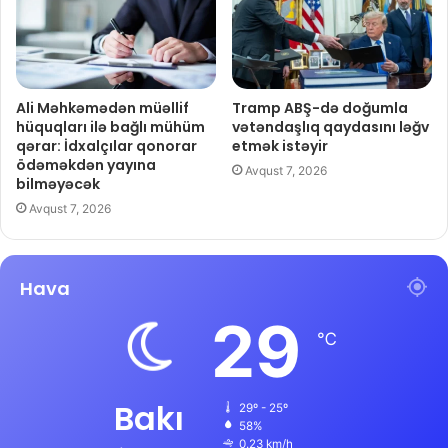
Ali Məhkəmədən müəllif
Tramp ABŞ-də doğumla
hüquqları ilə bağlı mühüm
vətəndaşlıq qaydasını ləğv
qərar: İdxalçılar qonorar
etmək istəyir
ödəməkdən yayına
Avqust 7, 2026
bilməyəcək
Avqust 7, 2026
Hava
29
℃
Bakı
29º - 25º
58%
0.23 km/h