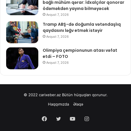
bağlı mühüm qərar: İdxalçılar qonorar
ödəməkdən yayına bilməyəcək
Avqust 7, 2026
Tramp ABŞ-də doğumla vətəndaşlıq
qaydasını ləğv etmək istəyir
Avqust 7, 2026
Olimpiya çempionunun atası vəfat
etdi – FOTO
Avqust 7, 2026
© 2022
carixeber.az
Bütün hüquqları qorunur.
Haqqımızda
Əlaqə
Facebook
Twitter
YouTube
Instagram