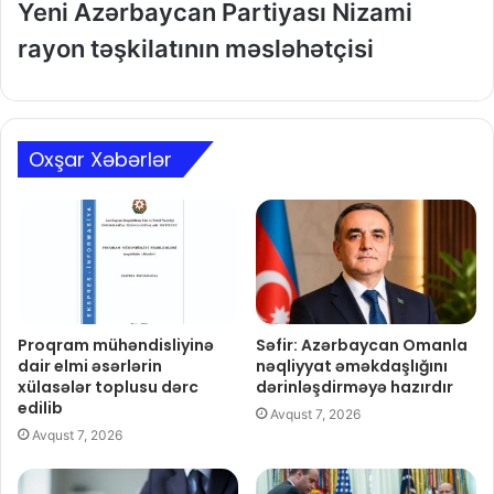
Yeni Azərbaycan Partiyası Nizami
rayon təşkilatının məsləhətçisi
Oxşar Xəbərlər
Proqram mühəndisliyinə
Səfir: Azərbaycan Omanla
dair elmi əsərlərin
nəqliyyat əməkdaşlığını
xülasələr toplusu dərc
dərinləşdirməyə hazırdır
edilib
Avqust 7, 2026
Avqust 7, 2026