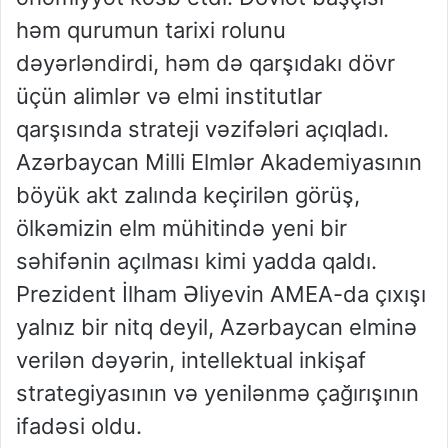
həm qurumun tarixi rolunu
dəyərləndirdi, həm də qarşıdakı dövr
üçün alimlər və elmi institutlar
qarşısında strateji vəzifələri açıqladı.
Azərbaycan Milli Elmlər Akademiyasının
böyük akt zalında keçirilən görüş,
ölkəmizin elm mühitində yeni bir
səhifənin açılması kimi yadda qaldı.
Prezident İlham Əliyevin AMEA-da çıxışı
yalnız bir nitq deyil, Azərbaycan elminə
verilən dəyərin, intellektual inkişaf
strategiyasının və yenilənmə çağırışının
ifadəsi oldu.