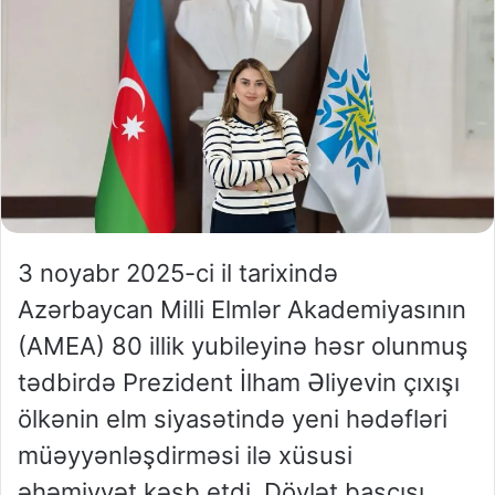
3 noyabr 2025-ci il tarixində
Azərbaycan Milli Elmlər Akademiyasının
(AMEA) 80 illik yubileyinə həsr olunmuş
tədbirdə Prezident İlham Əliyevin çıxışı
ölkənin elm siyasətində yeni hədəfləri
müəyyənləşdirməsi ilə xüsusi
əhəmiyyət kəsb etdi. Dövlət başçısı