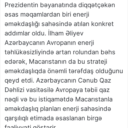
Prezidentin bəyanatında diqqətçəkən
əsas məqamlardan biri enerji
əməkdaşlığı sahəsində atılan konkret
addımlar oldu. İlham Əliyev
Azərbaycanın Avropanın enerji
təhlükəsizliyində artan rolundan bəhs
edərək, Macarıstanın da bu strateji
əməkdaşlıqda önəmli tərəfdaş olduğunu
qeyd etdi. Azərbaycanın Cənub Qaz
Dəhlizi vasitəsilə Avropaya təbii qaz
nəqli və bu istiqamətdə Macarıstanla
əməkdaşlıq planları enerji sahəsində
qarşılıqlı etimada əsaslanan birgə
fəaliyyəti göstərir.