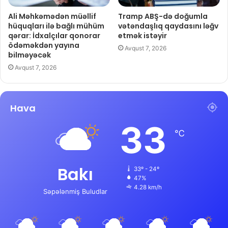
Ali Məhkəmədən müəllif
Tramp ABŞ-də doğumla
hüquqları ilə bağlı mühüm
vətəndaşlıq qaydasını ləğv
qərar: İdxalçılar qonorar
etmək istəyir
ödəməkdən yayına
Avqust 7, 2026
bilməyəcək
Avqust 7, 2026
Hava
33
℃
Bakı
33º - 24º
47%
4.28 km/h
Səpələnmiş Buludlar