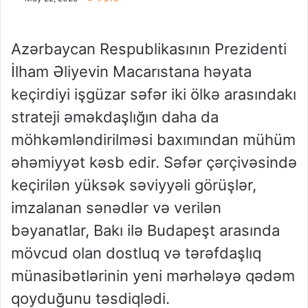
Azərbaycan Respublikasının Prezidenti
İlham Əliyevin Macarıstana həyata
keçirdiyi işgüzar səfər iki ölkə arasındakı
strateji əməkdaşlığın daha da
möhkəmləndirilməsi baxımından mühüm
əhəmiyyət kəsb edir. Səfər çərçivəsində
keçirilən yüksək səviyyəli görüşlər,
imzalanan sənədlər və verilən
bəyanatlar, Bakı ilə Budapeşt arasında
mövcud olan dostluq və tərəfdaşlıq
münasibətlərinin yeni mərhələyə qədəm
qoyduğunu təsdiqlədi.