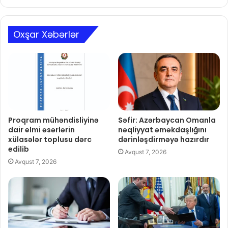
Oxşar Xəbərlər
Proqram mühəndisliyinə
Səfir: Azərbaycan Omanla
dair elmi əsərlərin
nəqliyyat əməkdaşlığını
xülasələr toplusu dərc
dərinləşdirməyə hazırdır
edilib
Avqust 7, 2026
Avqust 7, 2026