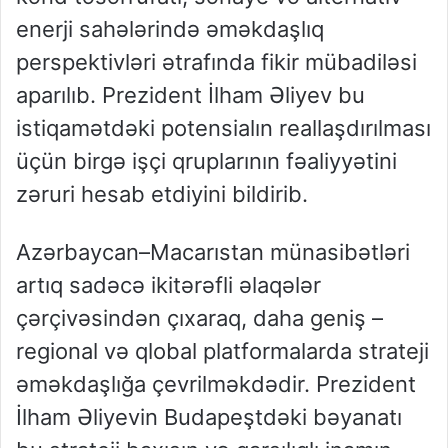
enerji sahələrində əməkdaşlıq
perspektivləri ətrafında fikir mübadiləsi
aparılıb. Prezident İlham Əliyev bu
istiqamətdəki potensialın reallaşdırılması
üçün birgə işçi qruplarının fəaliyyətini
zəruri hesab etdiyini bildirib.
Azərbaycan–Macarıstan münasibətləri
artıq sadəcə ikitərəfli əlaqələr
çərçivəsindən çıxaraq, daha geniş –
regional və qlobal platformalarda strateji
əməkdaşlığa çevrilməkdədir. Prezident
İlham Əliyevin Budapeştdəki bəyanatı