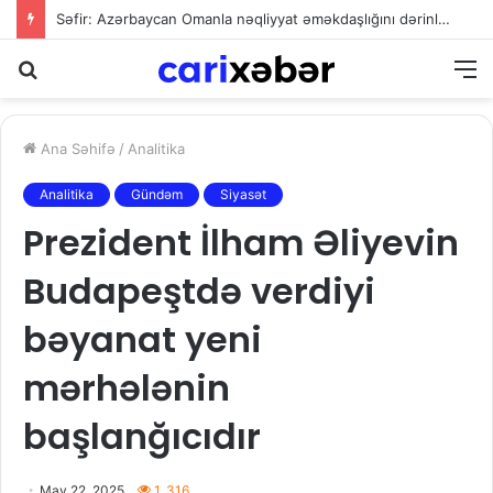
Səfir: Azərbaycan Omanla nəqliyyat əməkdaşlığını dərinləşdirməyə hazırdır
Axtarış
M
Ana Səhifə
/
Analitika
Analitika
Gündəm
Siyasət
Prezident İlham Əliyevin
Budapeştdə verdiyi
bəyanat yeni
mərhələnin
başlanğıcıdır
May 22, 2025
1. 316