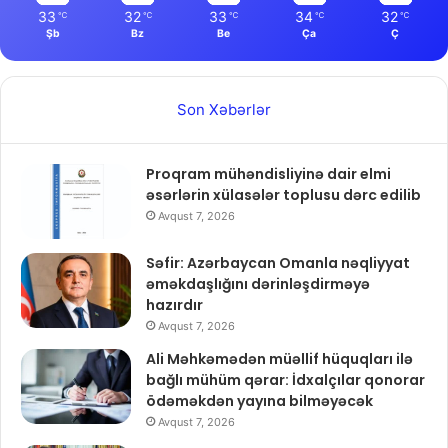
33
32
33
34
32
℃
℃
℃
℃
℃
Şb
Bz
Be
Ça
Ç
Son Xəbərlər
Proqram mühəndisliyinə dair elmi
əsərlərin xülasələr toplusu dərc edilib
Avqust 7, 2026
Səfir: Azərbaycan Omanla nəqliyyat
əməkdaşlığını dərinləşdirməyə
hazırdır
Avqust 7, 2026
Ali Məhkəmədən müəllif hüquqları ilə
bağlı mühüm qərar: İdxalçılar qonorar
ödəməkdən yayına bilməyəcək
Avqust 7, 2026