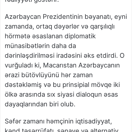
Azərbaycan Prezidentinin bəyanatı, eyni
zamanda, ortaq dəyərlər və qarşılıqlı
hörmətə əsaslanan diplomatik
münasibətlərin daha da
dərinləşdirilməsi iradəsini əks etdirdi. O
vurğuladı ki, Macarıstan Azərbaycanın
ərazi bütövlüyünü hər zaman
dəstəkləmiş və bu prinsipial mövqe iki
ölkə arasında sıx siyasi dialoqun əsas
dayaqlarından biri olub.
Səfər zamanı həmçinin iqtisadiyyat,
kənd təsərrüfatı, sənaye və alternativ