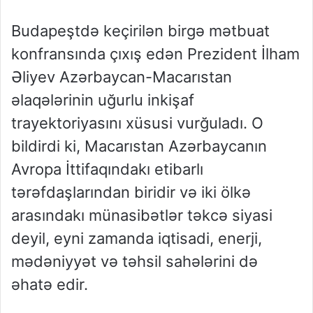
Budapeştdə keçirilən birgə mətbuat
konfransında çıxış edən Prezident İlham
Əliyev Azərbaycan-Macarıstan
əlaqələrinin uğurlu inkişaf
trayektoriyasını xüsusi vurğuladı. O
bildirdi ki, Macarıstan Azərbaycanın
Avropa İttifaqındakı etibarlı
tərəfdaşlarından biridir və iki ölkə
arasındakı münasibətlər təkcə siyasi
deyil, eyni zamanda iqtisadi, enerji,
mədəniyyət və təhsil sahələrini də
əhatə edir.