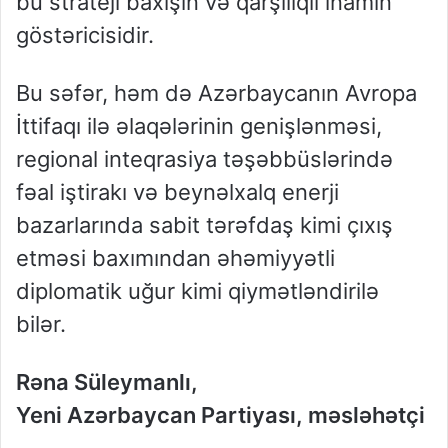
bu strateji baxışın və qarşılıqlı inamın
göstəricisidir.
Bu səfər, həm də Azərbaycanın Avropa
İttifaqı ilə əlaqələrinin genişlənməsi,
regional inteqrasiya təşəbbüslərində
fəal iştirakı və beynəlxalq enerji
bazarlarında sabit tərəfdaş kimi çıxış
etməsi baxımından əhəmiyyətli
diplomatik uğur kimi qiymətləndirilə
bilər.
Rəna Süleymanlı,
Yeni Azərbaycan Partiyası, məsləhətçi