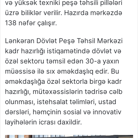
və yüksək texniki peşə təhsili pillələri
üzrə biliklər verilir. Hazırda mərkəzdə
138 nəfər çalışır.
Lənkəran Dövlət Peşə Təhsil Mərkəzi
kadr hazırlığı istiqamətində dövlət və
özəl sektoru təmsil edən 30-a yaxın
müəssisə ilə sıx əməkdaşlıq edir. Bu
əməkdaşlığa özəl sektorla birgə kadr
hazırlığı, mütəxəssislərin tədrisə cəlb
olunması, istehsalat təlimləri, ustad
dərsləri, həmçinin sosial və innovativ
layihələrin icrası daxildir.