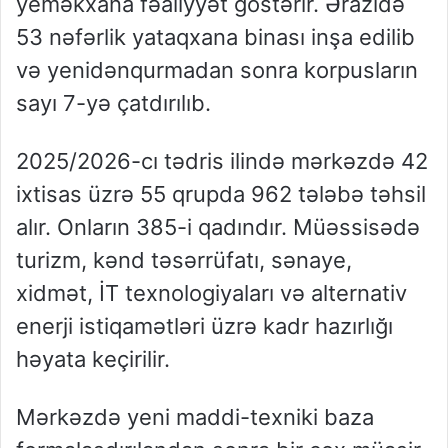
yeməkxana fəaliyyət göstərir. Ərazidə
53 nəfərlik yataqxana binası inşa edilib
və yenidənqurmadan sonra korpusların
sayı 7-yə çatdırılıb.
2025/2026-cı tədris ilində mərkəzdə 42
ixtisas üzrə 55 qrupda 962 tələbə təhsil
alır. Onların 385-i qadındır. Müəssisədə
turizm, kənd təsərrüfatı, sənaye,
xidmət, İT texnologiyaları və alternativ
enerji istiqamətləri üzrə kadr hazırlığı
həyata keçirilir.
Mərkəzdə yeni maddi-texniki baza