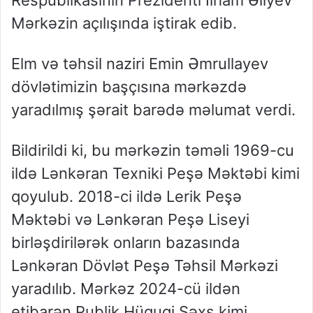
Mərkəzin açılışında iştirak edib.
Elm və təhsil naziri Emin Əmrullayev
dövlətimizin başçısına mərkəzdə
yaradılmış şərait barədə məlumat verdi.
Bildirildi ki, bu mərkəzin təməli 1969-cu
ildə Lənkəran Texniki Peşə Məktəbi kimi
qoyulub. 2018-ci ildə Lerik Peşə
Məktəbi və Lənkəran Peşə Liseyi
birləşdirilərək onların bazasında
Lənkəran Dövlət Peşə Təhsil Mərkəzi
yaradılıb. Mərkəz 2024-cü ildən
etibarən Publik Hüquqi Şəxs kimi