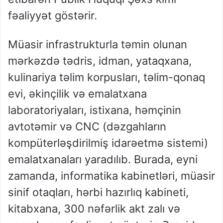
fəaliyyət göstərir.
Müasir infrastrukturla təmin olunan
mərkəzdə tədris, idman, yataqxana,
kulinariya təlim korpusları, təlim-qonaq
evi, əkinçilik və emalatxana
laboratoriyaları, istixana, həmçinin
avtotəmir və CNC (dəzgahların
kompüterləşdirilmiş idarəetmə sistemi)
emalatxanaları yaradılıb. Burada, eyni
zamanda, informatika kabinetləri, müasir
sinif otaqları, hərbi hazırlıq kabineti,
kitabxana, 300 nəfərlik akt zalı və