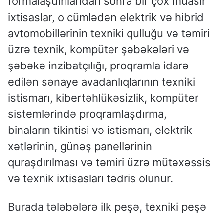
formalaşdırılandan sonra bir çox müasir
ixtisaslar, o cümlədən elektrik və hibrid
avtomobillərinin texniki qulluğu və təmiri
üzrə texnik, kompüter şəbəkələri və
şəbəkə inzibatçılığı, proqramla idarə
edilən sənaye avadanlıqlarının texniki
istismarı, kibertəhlükəsizlik, kompüter
sistemlərində proqramlaşdırma,
binaların tikintisi və istismarı, elektrik
xətlərinin, günəş panellərinin
quraşdırılması və təmiri üzrə mütəxəssis
və texnik ixtisasları tədris olunur.
Burada tələbələrə ilk peşə, texniki peşə