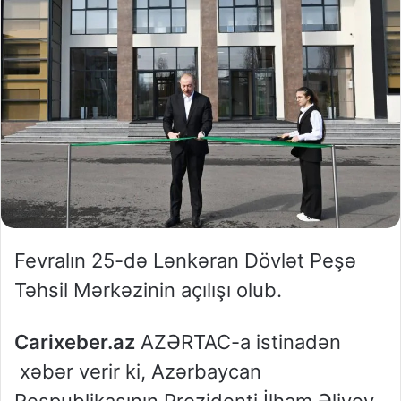
Fevralın 25-də Lənkəran Dövlət Peşə
Təhsil Mərkəzinin açılışı olub.
Carixeber.az
AZƏRTAC-a istinadən
xəbər verir ki, Azərbaycan
Respublikasının Prezidenti İlham Əliyev