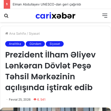
Ceyhun Bayramov: Zərurət yaranarsa, dost Ukraynaya da qaz tədarük etməkdən məmnun olarıq
Axtarış
M
Ana Səhifə
/
Siyasət
Analitika
Gündəm
Siyasət
Prezident İlham Əliyev
Lənkəran Dövlət Peşə
Təhsil Mərkəzinin
açılışında iştirak edib
Fevral 25, 2026
6. 541