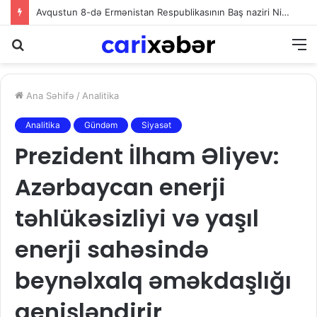
Avqustun 8-də Ermənistan Respublikasının Baş naziri Nikol Paşinyan Azərbaycan Respublikasının Prezidenti İlham Əliyevə zəng edib
Axtarış
M
Ana Səhifə
/
Analitika
Analitika
Gündəm
Siyasət
Prezident İlham Əliyev:
Azərbaycan enerji
təhlükəsizliyi və yaşıl
enerji sahəsində
beynəlxalq əməkdaşlığı
genişləndirir