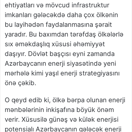
ehtiyatları və mövcud infrastruktur
imkanları gələcəkdə daha çox ölkənin
bu layihədən faydalanmasına şərait
yaradır. Bu baxımdan tərəfdaş ölkələrlə
sıx əməkdaşlıq xüsusi əhəmiyyət
daşıyır. Dövlət başçısı eyni zamanda
Azərbaycanın enerji siyasətində yeni
mərhələ kimi yaşıl enerji strategiyasını
önə çəkib.
O qeyd edib ki, ölkə bərpa olunan enerji
mənbələrinin inkişafına böyük önəm
verir. Xüsusilə günəş və külək enerjisi
potensialı Azərbaycanın gələcək enerji