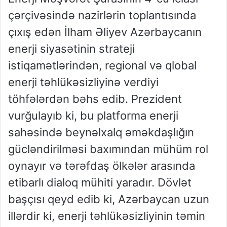
çərçivəsində nazirlərin toplantısında
çıxış edən İlham Əliyev Azərbaycanın
enerji siyasətinin strateji
istiqamətlərindən, regional və qlobal
enerji təhlükəsizliyinə verdiyi
töhfələrdən bəhs edib. Prezident
vurğulayıb ki, bu platforma enerji
sahəsində beynəlxalq əməkdaşlığın
gücləndirilməsi baxımından mühüm rol
oynayır və tərəfdaş ölkələr arasında
etibarlı dialoq mühiti yaradır. Dövlət
başçısı qeyd edib ki, Azərbaycan uzun
illərdir ki, enerji təhlükəsizliyinin təmin