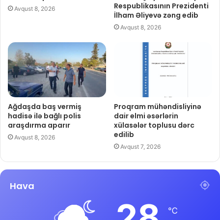
Respublikasının Prezidenti
Avqust 8, 2026
İlham Əliyevə zəng edib
Avqust 8, 2026
Ağdaşda baş vermiş
Proqram mühəndisliyinə
hadisə ilə bağlı polis
dair elmi əsərlərin
araşdırma aparır
xülasələr toplusu dərc
edilib
Avqust 8, 2026
Avqust 7, 2026
Hava
28
℃