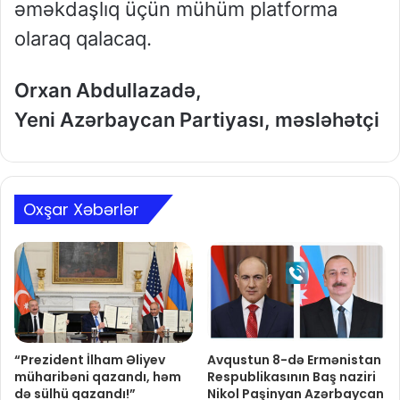
əməkdaşlıq üçün mühüm platforma
olaraq qalacaq.
Orxan Abdullazadə,
Yeni Azərbaycan Partiyası, məsləhətçi
Oxşar Xəbərlər
“Prezident İlham Əliyev
Avqustun 8-də Ermənistan
müharibəni qazandı, həm
Respublikasının Baş naziri
də sülhü qazandı!”
Nikol Paşinyan Azərbaycan