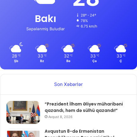
Bakı
28º - 24º
78%
6.75 km/h
Səpələnmiş Buludlar
28
33
32
33
33
℃
℃
℃
℃
℃
Şb
Bz
Be
Ça
Ç
Son Xəbərlər
“Prezident İlham Əliyev müharibəni
qazandı, həm də sülhü qazandı!”
Avqust 8, 2026
Avqustun 8-də Ermənistan