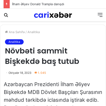
İlham Əliyev Donald Trampla danışdı
Axtarış
M
Ana Səhifə
/
Analitika
Analitika
Növbəti sammit
Bişkekdə baş tutub
Oktyabr 18, 2023
1. 045
Azərbaycan Prezidenti İlham Əliyev
Bişkekdə MDB Dövlət Başçıları Şurasının
məhdud tərkibdə iclasında iştirak edib.