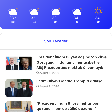
33
32
33
34
34
℃
℃
℃
℃
℃
Bz
Be
Ça
Ç
Ca
Son Xəbərlər
Prezident İlham Əliyev Vaşinqton Zirvə
Görüşünün ildönümü münasibətilə
ABŞ Prezidentinə məktub ünvanlayıb
Avqust 8, 2026
İlham Əliyev Donald Trampla danışdı
Avqust 8, 2026
“Prezident İlham Əliyev müharibəni
qazandı, həm də sülhü qazandı!”