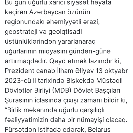
Bu gün uğurlu xarici siyasət həyata
keçirən Azərbaycan özünün
regionundakı əhəmiyyətli ərazi,
geostrateji və geoiqtisadi
üstünlüklərindən yararlanaraq
uğurlarının miqyasını gündən-günə
artırmaqdadır. Qeyd etmək lazımdır ki,
Prezident cənab İlham Əliyev 13 oktyabr
2023-cü il tarixində Bişkekdə Müstəqil
Dövlətlər Birliyi (MDB) Dövlət Başçıları
Şurasının iclasında çıxışı zamanı bildir ki,
“Birlik məkanında uğurlu qarşılıqlı
fəaliyyətimizin daha bir nümayişi olacaq.
Fürsətdən istifadə edərək, Belarus