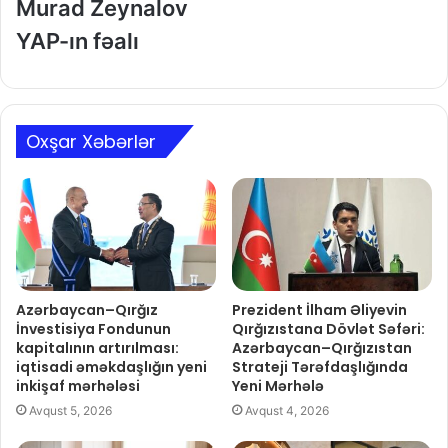
Murad Zeynalov
YAP-ın fəalı
Oxşar Xəbərlər
Azərbaycan–Qırğız
Prezident İlham Əliyevin
İnvestisiya Fondunun
Qırğızıstana Dövlət Səfəri:
kapitalının artırılması:
Azərbaycan–Qırğızıstan
iqtisadi əməkdaşlığın yeni
Strateji Tərəfdaşlığında
inkişaf mərhələsi
Yeni Mərhələ
Avqust 5, 2026
Avqust 4, 2026