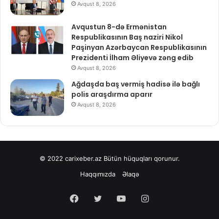
Avqust 8, 2026
Avqustun 8-də Ermənistan
Respublikasının Baş naziri Nikol
Paşinyan Azərbaycan Respublikasının
Prezidenti İlham Əliyevə zəng edib
Avqust 8, 2026
Ağdaşda baş vermiş hadisə ilə bağlı
polis araşdırma aparır
Avqust 8, 2026
© 2022
carixeber.az
Bütün hüquqları qorunur.
Haqqımızda
Əlaqə
Facebook
Twitter
YouTube
Instagram