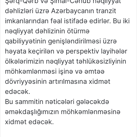
Şərq-Qərb və Şimal-Cənub nəqliyyat
dəhlizləri üzrə Azərbaycanın tranzit
imkanlarından fəal istifadə edirlər. Bu iki
nəqliyyat dəhlizinin ötürmə
qabiliyyətinin genişləndirilməsi üzrə
həyata keçirilən və perspektiv layihələr
ölkələrimizin nəqliyyat təhlükəsizliyinin
möhkəmlənməsi işinə və əmtəə
dövriyyəsinin artırılmasına xidmət
edəcək.
Bu sammitin nəticələri gələcəkdə
əməkdaşlığımızın möhkəmlənməsinə
xidmət edəcək.