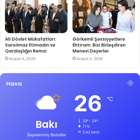
Ali Dövlət Mükafatları:
Görkəmli Şəxsiyyətlərə
Sarsılmaz Etimadın və
Ehtiram: Bizi Birləşdirən
Qardaşlığın Rəmzi
Mənəvi Dəyərlər
Avqust 4, 2026
Avqust 4, 2026
Hava
26
℃
Bakı
33º - 24º
77%
3.42 km/h
Səpələnmiş Buludlar