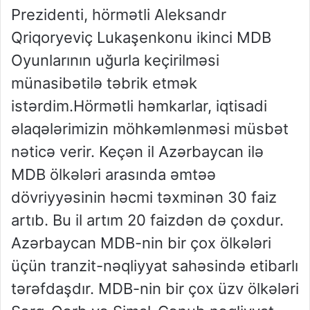
Prezidenti, hörmətli Aleksandr
Qriqoryeviç Lukaşenkonu ikinci MDB
Oyunlarının uğurla keçirilməsi
münasibətilə təbrik etmək
istərdim.Hörmətli həmkarlar, iqtisadi
əlaqələrimizin möhkəmlənməsi müsbət
nəticə verir. Keçən il Azərbaycan ilə
MDB ölkələri arasında əmtəə
dövriyyəsinin həcmi təxminən 30 faiz
artıb. Bu il artım 20 faizdən də çoxdur.
Azərbaycan MDB-nin bir çox ölkələri
üçün tranzit-nəqliyyat sahəsində etibarlı
tərəfdaşdır. MDB-nin bir çox üzv ölkələri