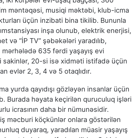
kim məntəqəsi, musiqi məktəbi, klub-icma
turları üçün inzibati bina tikilib. Bununla
ımstansiyası inşa olunub, elektrik enerjisi,
rnet və “İP TV” şəbəkələri yaradılıb,
kin mərhələdə 635 fərdi yaşayış evi
i sakinlər, 20-si isə xidməti istifadə üçün
n evlər 2, 3, 4 və 5 otaqlıdır.
oğma yurda qayıdışı gözləyən insanlar üçün
. Burada həyata keçirilən quruculuq işləri
rlu icrasının daha bir nümunəsidir.
ş məcburi köçkünlər onlara göstərilən
nluq duyaraq, yaradılan müasir yaşayış