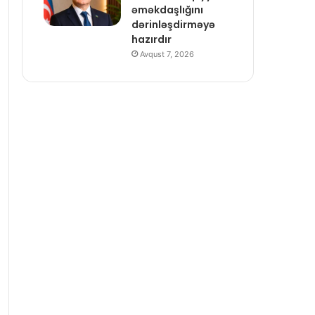
əməkdaşlığını
dərinləşdirməyə
hazırdır
Avqust 7, 2026