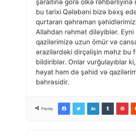
şəraitinə görə ölkə rəhbərliyinə 
bu tarixi Qələbəni bizə bəxş edə
qurtaran qəhrəman şəhidlərimizin
Allahdan rəhmət diləyiblər. Ey
qazilərimizə uzun ömür və cansağ
ərazilərdəki dirçəlişin məhz b
bildiriblər. Onlar vurğulayıblar
həyat həm də şəhid və qazilərim
bəhrəsidir.
Facebook
Twitter
LinkedIn
Tumblr
Pinterest
Paylaş