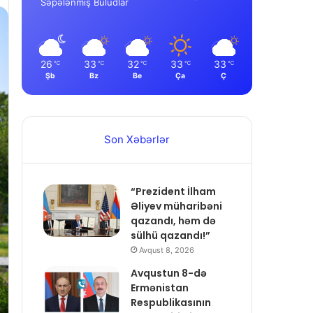
Səpələnmiş Buludlar
26
33
32
33
33
℃
℃
℃
℃
℃
Şb
Bz
Be
Ça
Ç
Son Xəbərlər
“Prezident İlham
Əliyev müharibəni
qazandı, həm də
sülhü qazandı!”
Avqust 8, 2026
Avqustun 8-də
Ermənistan
Respublikasının