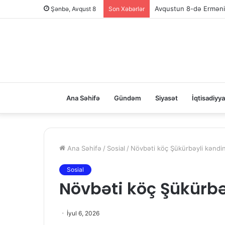
Şənbə, Avqust 8
Son Xəbərlər
Ana Səhifə
Gündəm
Siyasət
İqtisadiyya
Ana Səhifə
/
Sosial
/
Növbəti köç Şükürbəyli kəndin
Sosial
Növbəti köç Şükürbə
İyul 6, 2026