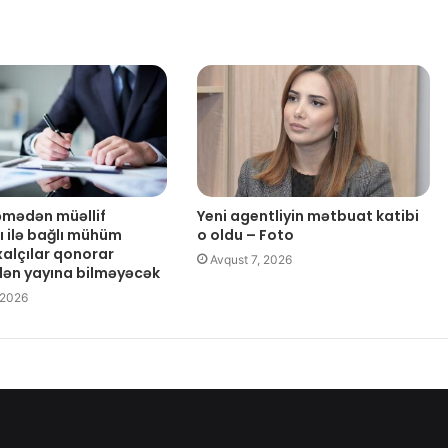
əmədən müəllif
Yeni agentliyin mətbuat katibi
ı ilə bağlı mühüm
o oldu – Foto
xalçılar qonorar
Avqust 7, 2026
ən yayına bilməyəcək
 2026