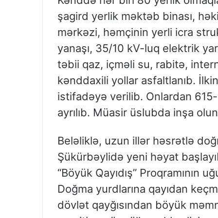
şagird yerlik məktəb binası, hə
mərkəzi, həmçinin yerli icra struk
yanaşı, 35/10 kV-luq elektrik yar
təbii qaz, içməli su, rabitə, inte
kənddaxili yollar asfaltlanıb. İl
istifadəyə verilib. Onlardan 615-
ayrılıb. Müasir üslubda inşa oluna
Beləliklə, uzun illər həsrətlə d
Şükürbəylidə yeni həyat başlayıb
“Böyük Qayıdış” Proqramının uğu
Doğma yurdlarına qayıdan keçmi
dövlət qayğısından böyük məmnu