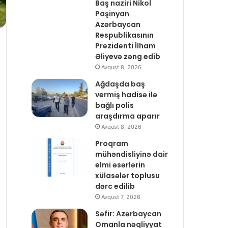
Baş naziri Nikol
Paşinyan
Azərbaycan
Respublikasının
Prezidenti İlham
Əliyevə zəng edib
Avqust 8, 2026
Ağdaşda baş
vermiş hadisə ilə
bağlı polis
araşdırma aparır
Avqust 8, 2026
Proqram
mühəndisliyinə dair
elmi əsərlərin
xülasələr toplusu
dərc edilib
Avqust 7, 2026
Səfir: Azərbaycan
Omanla nəqliyyat