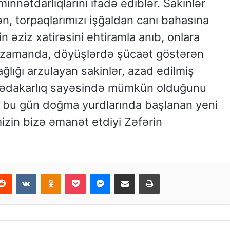
minnətdarlıqlarını ifadə ediblər. Sakinlər
n, torpaqlarımızı işğaldan canı bahasına
 əziz xatirəsini ehtiramla anıb, onlara
ni zamanda, döyüşlərdə şücaət göstərən
lığı arzulayan sakinlər, azad edilmiş
u fədakarlıq sayəsində mümkün olduğunu
 ki, bu gün doğma yurdlarında başlanan yeni
izin bizə əmanət etdiyi Zəfərin
Reddit
VKontakte
Odnoklassniki
Pocket
Messenger
Email ilə paylaş
Print