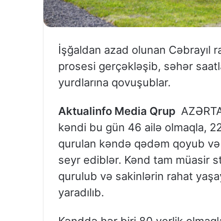
İşğaldan azad olunan Cəbrayıl 
prosesi gerçəkləşib, səhər saatl
yurdlarına qovuşublar.
Aktualinfo Media Qrup
AZƏRTAC-
kəndi bu gün 46 ailə olmaqla, 2
qurulan kəndə qədəm qoyub və d
seyr ediblər. Kənd tam müasir s
qurulub və sakinlərin rahat yaşa
yaradılıb.
Kənddə hər biri 80 yerlik olmaql