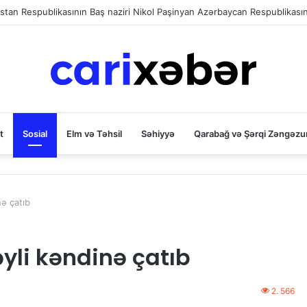
t
Sosial
Elm və Təhsil
Səhiyyə
Qarabağ və Şərqi Zəngəzu
ə çatıb
yli kəndinə çatıb
2. 566