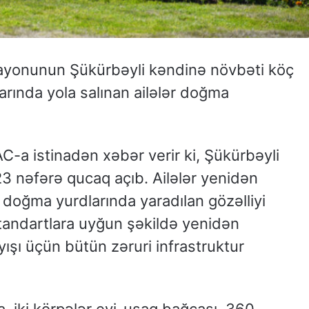
rayonunun Şükürbəyli kəndinə növbəti köç
arında yola salınan ailələr doğma
a istinadən xəbər verir ki, Şükürbəyli
23 nəfərə qucaq açıb. Ailələr yenidən
oğma yurdlarında yaradılan gözəlliyi
tandartlara uyğun şəkildə yenidən
yışı üçün bütün zəruri infrastruktur
a, iki körpələr evi-uşaq bağçası, 360