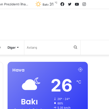
℃
31
Facebook
Twitter
YouTube
Instagram
Avqustun 8-də Ermənistan Respublikasının Baş naziri Nikol Paşinyan Azərbaycan Respublikasının Prezidenti İlham Əliyevə zəng edib
Bakı
Axtarış
r
Digər
Hava
26
℃
Bakı
26º - 24º
88%
5.35 km/h