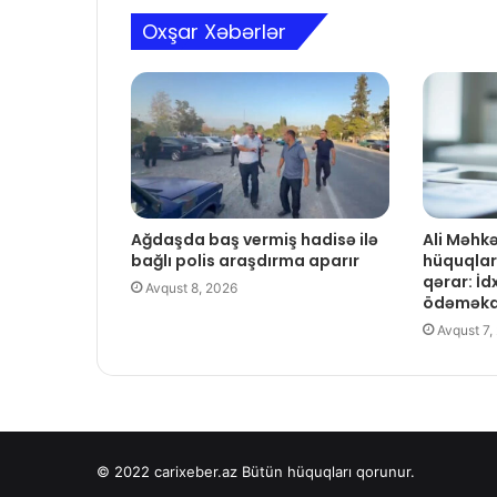
Oxşar Xəbərlər
Ağdaşda baş vermiş hadisə ilə
Ali Məhk
bağlı polis araşdırma aparır
hüquqlar
qərar: İd
Avqust 8, 2026
ödəməkd
Avqust 7,
© 2022
carixeber.az
Bütün hüquqları qorunur.