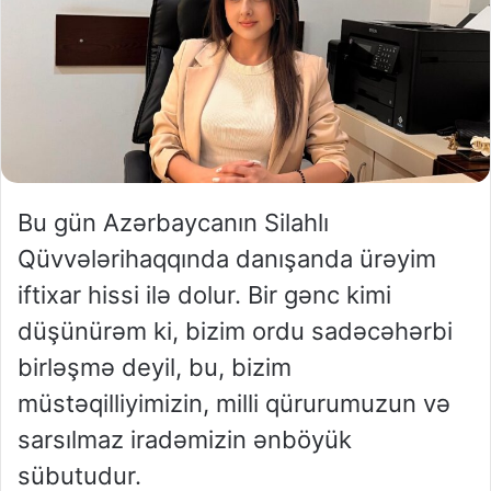
Bu
gün
Azərbaycanın
Silahlı
Qüvvələri
haqqında
danışanda
ürəyim
iftixar
hissi
ilə
dolur
.
Bir
gənc
kimi
düşünürəm
ki
,
bizim
ordu
sadəcə
hərbi
birləşmə
deyil
,
bu
,
bizim
müstəqilliyimizin
,
milli
qürurumuzun
və
sarsılmaz
iradəmizin
ən
böyük
sübutudur
.