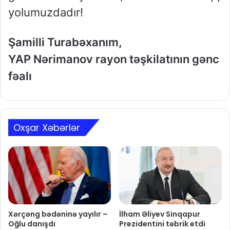
yolumuzdadır
!
Şamilli
Turabəxanım,
YAP Nərimanov rayon təşkilatının gənc
fəalı
Oxşar Xəbərlər
Xərçəng bədəninə yayılır –
İlham Əliyev Sinqapur
Oğlu danışdı
Prezidentini təbrik etdi