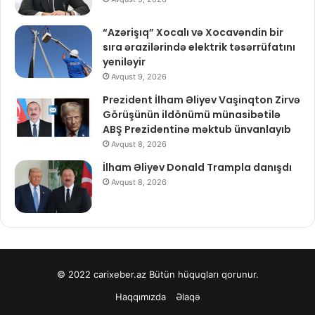
“Azərişıq” Xocalı və Xocavəndin bir
sıra ərazilərində elektrik təsərrüfatını
yeniləyir
Avqust 9, 2026
Prezident İlham Əliyev Vaşinqton Zirvə
Görüşünün ildönümü münasibətilə
ABŞ Prezidentinə məktub ünvanlayıb
Avqust 8, 2026
İlham Əliyev Donald Trampla danışdı
Avqust 8, 2026
© 2022
carixeber.az
Bütün hüquqları qorunur.
Haqqımızda
Əlaqə