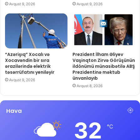
Avqust 9, 2026
Avqust 9, 2026
“Azərişıq” Xocalı və
Prezident İlham Əliyev
Xocavəndin bir sıra
Vaşinqton Zirvə Görüşünün
ərazilərində elektrik
ildönümü münasibətilə ABŞ
təsərrüfatını yeniləyir
Prezidentinə məktub
ünvanlayıb
Avqust 9, 2026
Avqust 8, 2026
Hava
32
℃