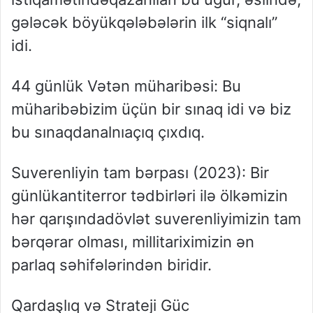
gələcək
böyük
qələbələrin
ilk
“
siqnalı
”
idi
.
​44
günlük
Vətən
müharibəsi
:
Bu
müharibə
bizim
üçün
bir
sınaq
idi
və
biz
bu
sınaqdan
alnıaçıq
çıxdıq
.
Suverenliyin
tam
bərpası
(2023):
Bir
günlük
antiterror
tədbirləri
ilə
ölkəmizin
hər
qarışında
dövlət
suverenliyimizin
tam
bərqərar
olması
,
milli
tariximizin
ən
parlaq
səhifələrindən
biridir
.
Qardaşlıq
və
Strateji
Güc