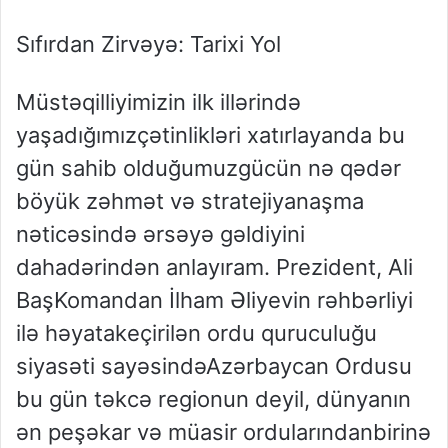
Sıfırdan
Zirvəyə
:
Tarixi
Yol
Müstəqilliyimizin
ilk
illərində
yaşadığımız
çətinlikləri
xatırlayanda
bu
gün
sahib
olduğumuz
gücün
nə
qədər
böyük
zəhmət
və
strateji
yanaşma
nəticəsində
ərsəyə
gəldiyini
daha
dərindən
anlayıram
.
Prezident
,
Ali
Baş
Komandan
İlham
Əliyevin
rəhbərliyi
ilə
həyata
keçirilən
ordu
quruculuğu
siyasəti
sayəsində
Azərbaycan
Ordusu
bu
gün
təkcə
regionun
deyil
,
dünyanın
ən
peşəkar
və
müasir
ordularından
birinə