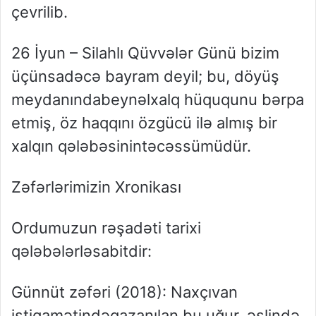
çevrilib
.
​26
İyun
–
Silahlı
Qüvvələr
Günü
bizim
üçün
sadəcə
bayram
deyil
;
bu
,
döyüş
meydanında
beynəlxalq
hüququnu
bərpa
etmiş
,
öz
haqqını
öz
gücü
ilə
almış
bir
xalqın
qələbəsinin
təcəssümüdür
.
Zəfərlərimizin
Xronikası
Ordumuzun
rəşadəti
tarixi
qələbələrlə
sabitdir
:
Günnüt
zəfəri
(2018):
Naxçıvan
istiqamətində
qazanılan
bu
uğur
,
əslində
,