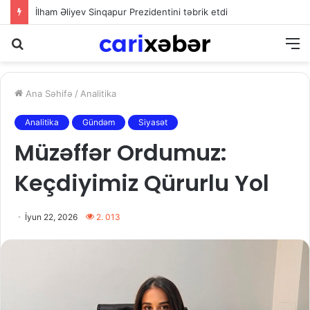
İlham Əliyev Sinqapur Prezidentini təbrik etdi
Axtarış
M
Ana Səhifə
/
Analitika
Analitika
Gündəm
Siyasət
Müzəffər Ordumuz:
Keçdiyimiz Qürurlu Yol
İyun 22, 2026
2. 013