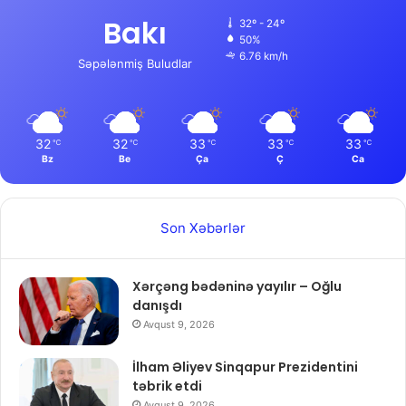
Bakı
32º - 24º
50%
6.76 km/h
Səpələnmiş Buludlar
32
32
33
33
33
℃
℃
℃
℃
℃
Bz
Be
Ça
Ç
Ca
Son Xəbərlər
Xərçəng bədəninə yayılır – Oğlu
danışdı
Avqust 9, 2026
İlham Əliyev Sinqapur Prezidentini
təbrik etdi
Avqust 9, 2026