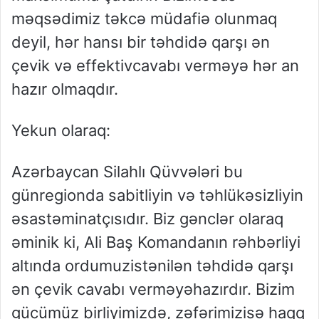
məqsədimiz
təkcə
müdafiə
olunmaq
deyil
,
hər
hansı
bir
təhdidə
qarşı
ən
çevik
və
effektiv
cavabı
verməyə
hər
an
hazır
olmaqdır
.
Yekun
olaraq
:
Azərbaycan
Silahlı
Qüvvələri
bu
gün
regionda
sabitliyin
və
təhlükəsizliyin
əsas
təminatçısıdır
. Biz
gənclər
olaraq
əminik
ki, Ali Baş
Komandanın
rəhbərliyi
altında
ordumuz
istənilən
təhdidə
qarşı
ən
çevik
cavabı
verməyə
hazırdır
. Bizim
gücümüz
birliyimizdə
,
zəfərimiz
isə
haqq