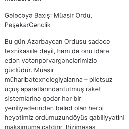
Gələcəyə
Baxış
:
Müasir
Ordu
,
Peşəkar
Gənclik
Bu
gün
Azərbaycan
Ordusu
sadəcə
texnikası
ilə
deyil
,
həm
də
onu
idarə
edən
vətənpərvər
gənclərimizlə
güclüdür
.
Müasir
müharibə
texnologiyalarına
–
pilotsuz
uçuş
aparatlarından
tutmuş
raket
sistemlərinə
qədər
hər
bir
yeniliyə
dərindən
bələd
olan
hərbi
heyətimiz
ordumuzun
döyüş
qabiliyyətini
maksimuma
çatdırır
.
Bizim
əsas