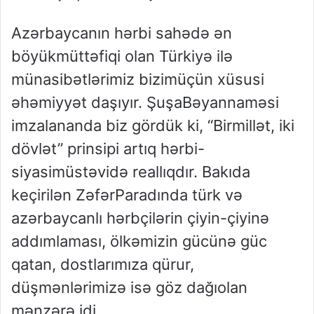
Azərbaycanın
hərbi
sahədə
ən
böyük
müttəfiqi
olan
Türkiyə
ilə
münasibətlərimiz
bizim
üçün
xüsusi
əhəmiyyət
daşıyır
.
Şuşa
Bəyannaməsi
imzalananda
biz
gördük
ki
, “
Bir
millət
,
iki
dövlət
”
prinsipi
artıq
hərbi-
siyasi
müstəvidə
reallıqdır
.
Bakıda
keçirilən
Zəfər
Paradında
türk
və
azərbaycanlı
hərbçilərin
çiyin-çiyinə
addımlaması
,
ölkəmizin
gücünə
güc
qatan
,
dostlarımıza
qürur
,
düşmənlərimizə
isə
göz
dağı
olan
mənzərə
idi
.