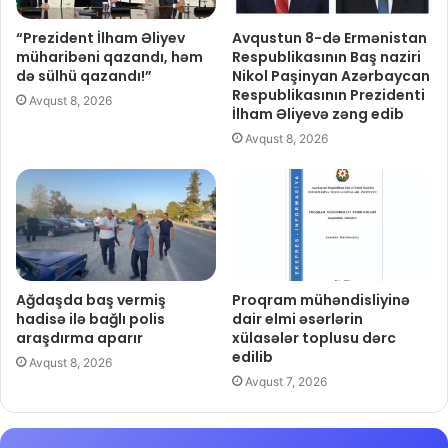
“Prezident İlham Əliyev
Avqustun 8-də Ermənistan
müharibəni qazandı, həm
Respublikasının Baş naziri
də sülhü qazandı!”
Nikol Paşinyan Azərbaycan
Respublikasının Prezidenti
Avqust 8, 2026
İlham Əliyevə zəng edib
Avqust 8, 2026
Ağdaşda baş vermiş
Proqram mühəndisliyinə
hadisə ilə bağlı polis
dair elmi əsərlərin
araşdırma aparır
xülasələr toplusu dərc
edilib
Avqust 8, 2026
Avqust 7, 2026