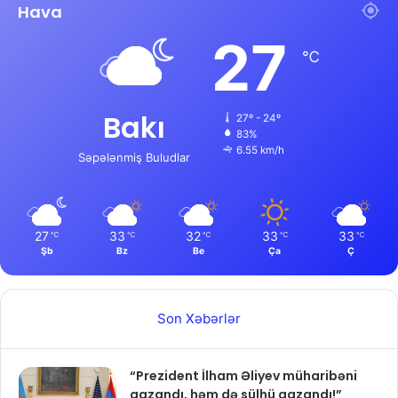
Hava
27
℃
Bakı
27º - 24º
83%
6.55 km/h
Səpələnmiş Buludlar
27
33
32
33
33
℃
℃
℃
℃
℃
Şb
Bz
Be
Ça
Ç
Son Xəbərlər
“Prezident İlham Əliyev müharibəni
qazandı, həm də sülhü qazandı!”