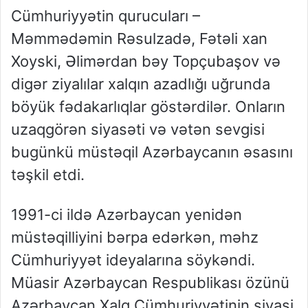
Cümhuriyyətin qurucuları –
Məmmədəmin Rəsulzadə, Fətəli xan
Xoyski, Əlimərdan bəy Topçubaşov və
digər ziyalılar xalqın azadlığı uğrunda
böyük fədakarlıqlar göstərdilər. Onların
uzaqgörən siyasəti və vətən sevgisi
bugünkü müstəqil Azərbaycanın əsasını
təşkil etdi.
1991-ci ildə Azərbaycan yenidən
müstəqilliyini bərpa edərkən, məhz
Cümhuriyyət ideyalarına söykəndi.
Müasir Azərbaycan Respublikası özünü
Azərbaycan Xalq Cümhuriyyətinin siyasi