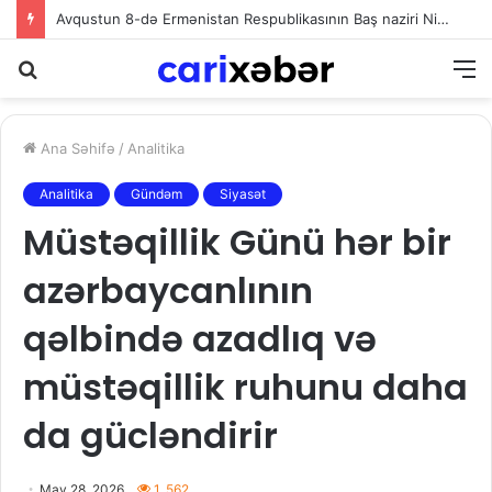
Avqustun 8-də Ermənistan Respublikasının Baş naziri Nikol Paşinyan Azərbaycan Respublikasının Prezidenti İlham Əliyevə zəng edib
Axtarış
M
Ana Səhifə
/
Analitika
Analitika
Gündəm
Siyasət
Müstəqillik Günü hər bir
azərbaycanlının
qəlbində azadlıq və
müstəqillik ruhunu daha
da gücləndirir
May 28, 2026
1. 562