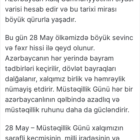
varisi hesab edir və bu tarixi mirası
böyük qürurla yaşadır.
Bu gün 28 May ölkəmizdə böyük sevinc
və fəxr hissi ilə qeyd olunur.
Azərbaycanın hər yerində bayram
tədbirləri keçirilir, dövlət bayraqları
dalğalanır, xalqımız birlik və həmrəylik
nümayiş etdirir. Müstəqillik Günü hər bir
azərbaycanlının qəlbində azadlıq və
müstəqillik ruhunu daha da gücləndirir.
28 May – Müstəqillik Günü xalqımızın
şərəfli keçmişinin, milli iradəsinin və