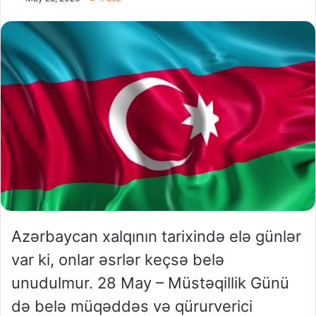
Azərbaycan xalqının tarixində elə günlər
var ki, onlar əsrlər keçsə belə
unudulmur. 28 May – Müstəqillik Günü
də belə müqəddəs və qürurverici