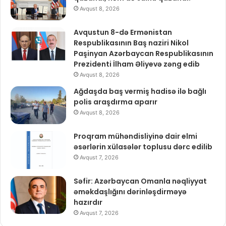
Avqust 8, 2026
Avqustun 8-də Ermənistan
Respublikasının Baş naziri Nikol
Paşinyan Azərbaycan Respublikasının
Prezidenti İlham Əliyevə zəng edib
Avqust 8, 2026
Ağdaşda baş vermiş hadisə ilə bağlı
polis araşdırma aparır
Avqust 8, 2026
Proqram mühəndisliyinə dair elmi
əsərlərin xülasələr toplusu dərc edilib
Avqust 7, 2026
Səfir: Azərbaycan Omanla nəqliyyat
əməkdaşlığını dərinləşdirməyə
hazırdır
Avqust 7, 2026