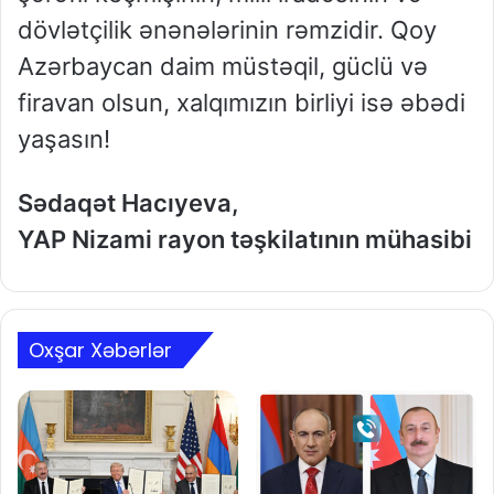
dövlətçilik ənənələrinin rəmzidir. Qoy
Azərbaycan daim müstəqil, güclü və
firavan olsun, xalqımızın birliyi isə əbədi
yaşasın!
Sədaqət Hacıyeva,
YAP Nizami rayon təşkilatının mühasibi
Oxşar Xəbərlər