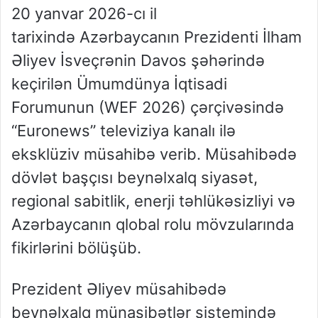
20 yanvar 2026-cı il
tarixində Azərbaycanın Prezidenti İlham
Əliyev İsveçrənin Davos şəhərində
keçirilən Ümumdünya İqtisadi
Forumunun (WEF 2026) çərçivəsində
“Euronews” televiziya kanalı ilə
eksklüziv müsahibə verib. Müsahibədə
dövlət başçısı beynəlxalq siyasət,
regional sabitlik, enerji təhlükəsizliyi və
Azərbaycanın qlobal rolu mövzularında
fikirlərini bölüşüb.
Prezident Əliyev müsahibədə
beynəlxalq münasibətlər sistemində