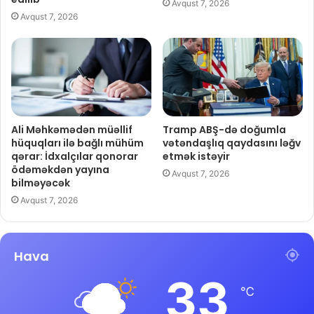
Avqust 7, 2026
Avqust 7, 2026
Ali Məhkəmədən müəllif
Tramp ABŞ-də doğumla
hüquqları ilə bağlı mühüm
vətəndaşlıq qaydasını ləğv
qərar: İdxalçılar qonorar
etmək istəyir
ödəməkdən yayına
Avqust 7, 2026
bilməyəcək
Avqust 7, 2026
Hava
33
℃