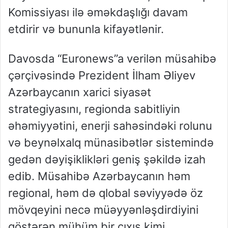
Komissiyası ilə əməkdaşlığı davam
etdirir və bununla kifayətlənir.
Davosda “Euronews”a verilən müsahibə
çərçivəsində Prezident İlham Əliyev
Azərbaycanın xarici siyasət
strategiyasını, regionda sabitliyin
əhəmiyyətini, enerji sahəsindəki rolunu
və beynəlxalq münasibətlər sistemində
gedən dəyişiklikləri geniş şəkildə izah
edib. Müsahibə Azərbaycanın həm
regional, həm də qlobal səviyyədə öz
mövqeyini necə müəyyənləşdirdiyini
göstərən mühüm bir çıxış kimi