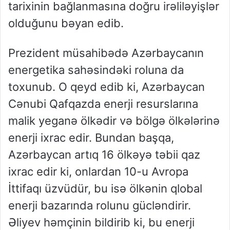
tarixinin bağlanmasına doğru irəliləyişlər
olduğunu bəyan edib.
Prezident müsahibədə Azərbaycanın
energetika sahəsindəki roluna da
toxunub. O qeyd edib ki, Azərbaycan
Cənubi Qafqazda enerji resurslarına
malik yeganə ölkədir və bölgə ölkələrinə
enerji ixrac edir. Bundan başqa,
Azərbaycan artıq 16 ölkəyə təbii qaz
ixrac edir ki, onlardan 10-u Avropa
İttifaqı üzvüdür, bu isə ölkənin qlobal
enerji bazarında rolunu gücləndirir.
Əliyev həmçinin bildirib ki, bu enerji