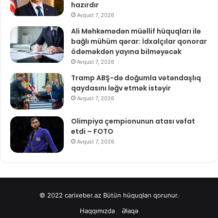
hazırdır
Avqust 7, 2026
Ali Məhkəmədən müəllif hüquqları ilə
bağlı mühüm qərar: İdxalçılar qonorar
ödəməkdən yayına bilməyəcək
Avqust 7, 2026
Tramp ABŞ-də doğumla vətəndaşlıq
qaydasını ləğv etmək istəyir
Avqust 7, 2026
Olimpiya çempionunun atası vəfat
etdi – FOTO
Avqust 7, 2026
© 2022
carixeber.az
Bütün hüquqları qorunur.
Haqqımızda
Əlaqə