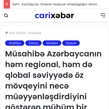
Səfir: Azərbaycan Omanla nəqliyyat əməkdaşlığını dərinləşdirməyə hazırdır
Axtarış
M
Ana Səhifə
/
Analitika
Analitika
Dünya
Gündəm
Siyasət
Müsahibə Azərbaycanın
həm regional, həm də
qlobal səviyyədə öz
mövqeyini necə
müəyyənləşdirdiyini
göstərən mühüm bir