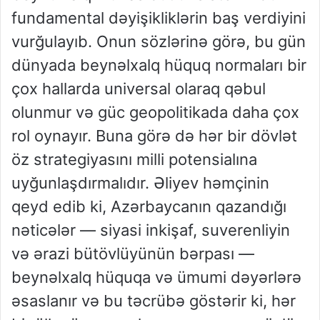
fundamental dəyişikliklərin baş verdiyini
vurğulayıb. Onun sözlərinə görə, bu gün
dünyada beynəlxalq hüquq normaları bir
çox hallarda universal olaraq qəbul
olunmur və güc geopolitikada daha çox
rol oynayır. Buna görə də hər bir dövlət
öz strategiyasını milli potensialına
uyğunlaşdırmalıdır. Əliyev həmçinin
qeyd edib ki, Azərbaycanın qazandığı
nəticələr — siyasi inkişaf, suverenliyin
və ərazi bütövlüyünün bərpası —
beynəlxalq hüquqa və ümumi dəyərlərə
əsaslanır və bu təcrübə göstərir ki, hər