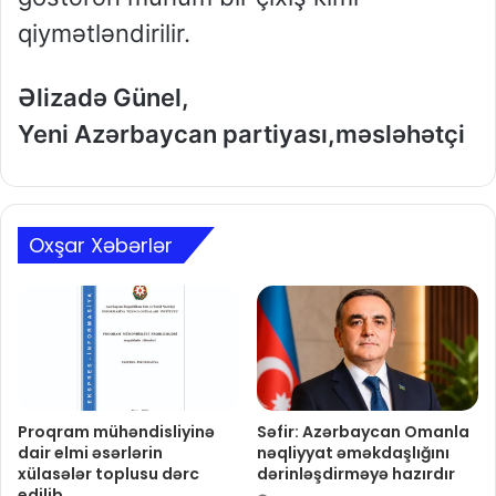
qiymətləndirilir.
Əlizadə Günel,
Yeni Azərbaycan partiyası,məsləhətçi
Oxşar Xəbərlər
Proqram mühəndisliyinə
Səfir: Azərbaycan Omanla
dair elmi əsərlərin
nəqliyyat əməkdaşlığını
xülasələr toplusu dərc
dərinləşdirməyə hazırdır
edilib