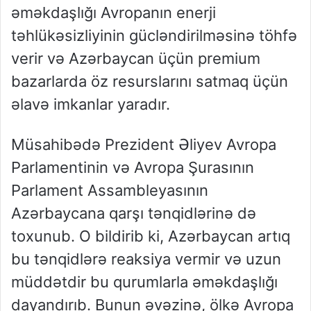
əməkdaşlığı Avropanın enerji
təhlükəsizliyinin gücləndirilməsinə töhfə
verir və Azərbaycan üçün premium
bazarlarda öz resurslarını satmaq üçün
əlavə imkanlar yaradır.
Müsahibədə Prezident Əliyev Avropa
Parlamentinin və Avropa Şurasının
Parlament Assambleyasının
Azərbaycana qarşı tənqidlərinə də
toxunub. O bildirib ki, Azərbaycan artıq
bu tənqidlərə reaksiya vermir və uzun
müddətdir bu qurumlarla əməkdaşlığı
dayandırıb. Bunun əvəzinə, ölkə Avropa