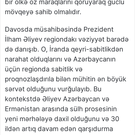
bir ölkə öz maraqlarını qoruyaraq güclü
mövqeyə sahib olmalıdır.
Davosda müsahibəsində Prezident
İlham Əliyev regiondakı vəziyyət barədə
də danışıb. O, İranda qeyri-sabitlikdən
narahat olduqlarını və Azərbaycanın
üçün regionda sabitlik və
proqnozlaşdırıla bilən mühitin ən böyük
sərvət olduğunu vurğulayıb. Bu
kontekstdə Əliyev Azərbaycan və
Ermənistan arasında sülh prosesinin
yeni mərhələyə daxil olduğunu və 30
ildən artıq davam edən qarşıdurma