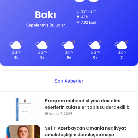
Bakı
33º - 24º
47%
7.92 km/h
Səpələnmiş Buludlar
33
33
32
33
33
℃
℃
℃
℃
℃
Şb
Bz
Be
Ça
Ç
Son Xəbərlər
Proqram mühəndisliyinə dair elmi
əsərlərin xülasələr toplusu dərc edilib
Avqust 7, 2026
Səfir: Azərbaycan Omanla nəqliyyat
əməkdaşlığını dərinləşdirməyə