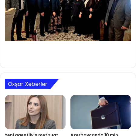
Oxşar Xəbərlər
Yeni agentliyin mətbuat
Azərbaycanda 10 min