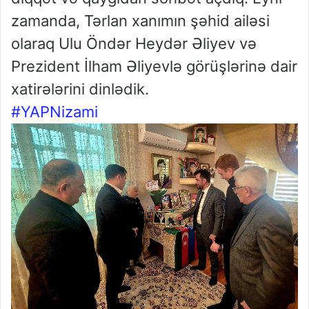
zamanda, Tərlan xanımın şəhid ailəsi
olaraq Ulu Öndər Heydər Əliyev və
Prezident İlham Əliyevlə görüşlərinə dair
xatirələrini dinlədik.
#YAPNizami