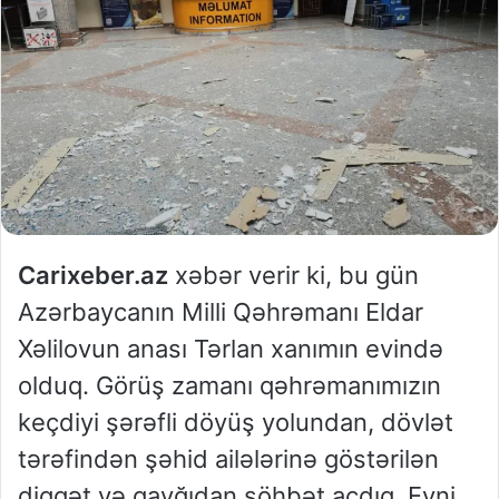
Carixeber.az
xəbər verir ki, bu gün
Azərbaycanın Milli Qəhrəmanı Eldar
Xəlilovun anası Tərlan xanımın evində
olduq. Görüş zamanı qəhrəmanımızın
keçdiyi şərəfli döyüş yolundan, dövlət
tərəfindən şəhid ailələrinə göstərilən
diqqət və qayğıdan söhbət açdıq. Eyni