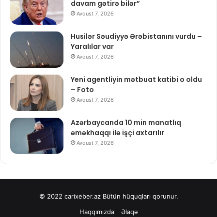
davam gətirə bilər”
Avqust 7, 2026
Husilər Səudiyyə Ərəbistanını vurdu –
Yaralılar var
Avqust 7, 2026
Yeni agentliyin mətbuat katibi o oldu
– Foto
Avqust 7, 2026
Azərbaycanda 10 min manatlıq
əməkhaqqı ilə işçi axtarılır
Avqust 7, 2026
© 2022
carixeber.az
Bütün hüquqları qorunur.
Haqqımızda
Əlaqə