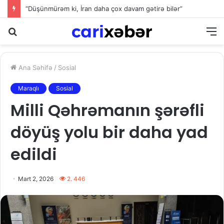
“Düşünmürəm ki, İran daha çox davam gətirə bilər”
Axtarış
M
Ana Səhifə
/
Sosial
Maraqlı
Sosial
Milli Qəhrəmanın şərəfli
döyüş yolu bir daha yad
edildi
Mart 2, 2026
2. 446