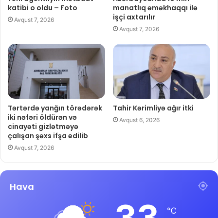
katibi o oldu – Foto
manatlıq əməkhaqqı ilə
işçi axtarılır
Avqust 7, 2026
Avqust 7, 2026
Tərtərdə yanğın törədərək
Tahir Kərimliyə ağır itki
iki nəfəri öldürən və
Avqust 6, 2026
cinayəti gizlətməyə
çalışan şəxs ifşa edilib
Avqust 7, 2026
Hava
33
℃