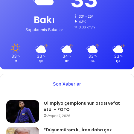
Bakı
33º - 25º
43%
3.06 km/h
Səpələnmiş Buludlar
33
33
34
33
33
℃
℃
℃
℃
℃
C
Şb
Bz
Be
Ça
Son Xəbərlər
Olimpiya çempionunun atası vəfat
etdi – FOTO
Avqust 7, 2026
“Düşünmürəm ki, İran daha çox