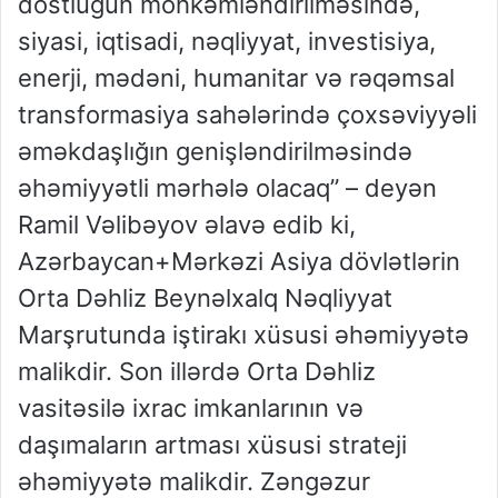
dostluğun möhkəmləndirilməsində,
siyasi, iqtisadi, nəqliyyat, investisiya,
enerji, mədəni, humanitar və rəqəmsal
transformasiya sahələrində çoxsəviyyəli
əməkdaşlığın genişləndirilməsində
əhəmiyyətli mərhələ olacaq” – deyən
Ramil Vəlibəyov əlavə edib ki,
Azərbaycan+Mərkəzi Asiya dövlətlərin
Orta Dəhliz Beynəlxalq Nəqliyyat
Marşrutunda iştirakı xüsusi əhəmiyyətə
malikdir. Son illərdə Orta Dəhliz
vasitəsilə ixrac imkanlarının və
daşımaların artması xüsusi strateji
əhəmiyyətə malikdir. Zəngəzur