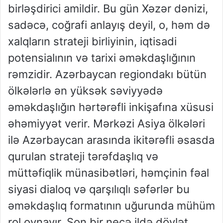
birləşdirici amildir. Bu gün Xəzər dənizi,
sadəcə, coğrafi anlayış deyil, o, həm də
xalqların strateji birliyinin, iqtisadi
potensialının və tarixi əməkdaşlığının
rəmzidir. Azərbaycan regiondakı bütün
ölkələrlə ən yüksək səviyyədə
əməkdaşlığın hərtərəfli inkişafına xüsusi
əhəmiyyət verir. Mərkəzi Asiya ölkələri
ilə Azərbaycan arasında ikitərəfli əsasda
qurulan strateji tərəfdaşlıq və
müttəfiqlik münasibətləri, həmçinin fəal
siyasi dialoq və qarşılıqlı səfərlər bu
əməkdaşlıq formatının uğurunda mühüm
rol oynayır. Son bir neçə ildə dövlət