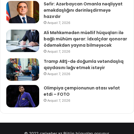
Səfir: Azərbaycan Omanla nəqliyyat
əməkdaşlığını dərinləşdirməyə
hazırdır
Avqust 7, 2026
Ali Məhkəmədən müəllif hüquqları ilə
bağlı mühüm qərar: İdxalçılar qonorar
ödəməkdən yayına bilməyəcək
Avqust 7, 2026
Tramp ABŞ-də doğumla vətəndaşlıq
qaydasını ləğv etmək istəyir
Avqust 7, 2026
Olimpiya çempionunun atası vəfat
etdi – FOTO
Avqust 7, 2026
© 2022
carixeber.az
Bütün hüquqları qorunur.