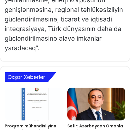
genişlənməsinə, regional təhlükəsizliyin
gücləndirilməsinə, ticarət və iqtisadi
inteqrasiyaya, Türk dünyasının daha da
gücləndirilməsinə əlavə imkanlar
yaradacaq”.
Oxşar Xəbərlər
Proqram mühəndisliyinə
Səfir: Azərbaycan Omanla