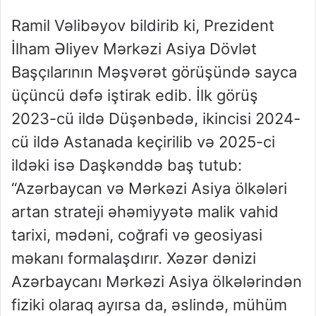
Ramil Vəlibəyov bildirib ki, Prezident
İlham Əliyev Mərkəzi Asiya Dövlət
Başçılarının Məşvərət görüşündə sayca
üçüncü dəfə iştirak edib. İlk görüş
2023-cü ildə Düşənbədə, ikincisi 2024-
cü ildə Astanada keçirilib və 2025-ci
ildəki isə Daşkənddə baş tutub:
“Azərbaycan və Mərkəzi Asiya ölkələri
artan strateji əhəmiyyətə malik vahid
tarixi, mədəni, coğrafi və geosiyasi
məkanı formalaşdırır. Xəzər dənizi
Azərbaycanı Mərkəzi Asiya ölkələrindən
fiziki olaraq ayırsa da, əslində, mühüm