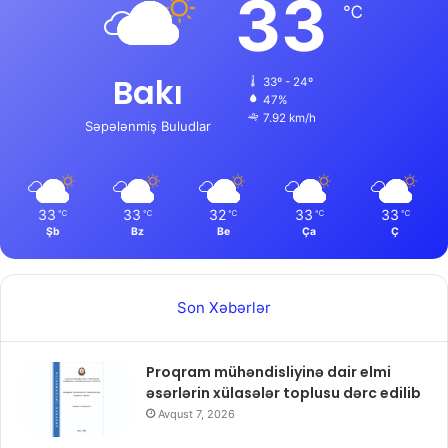
33
℃
Bakı
33º - 24º
47%
7.92 km/h
Səpələnmiş Buludlar
33
33
32
33
33
℃
℃
℃
℃
℃
Şb
Bz
Be
Ça
Ç
Son Xəbərlər
Proqram mühəndisliyinə dair elmi
əsərlərin xülasələr toplusu dərc edilib
Avqust 7, 2026