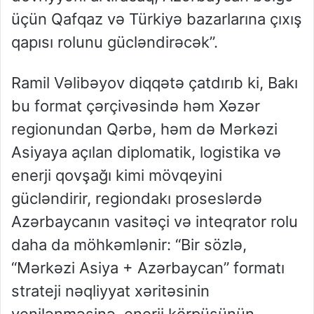
üçün Qafqaz və Türkiyə bazarlarına çıxış
qapısı rolunu gücləndirəcək”.
Ramil Vəlibəyov diqqətə çatdırıb ki, Bakı
bu format çərçivəsində həm Xəzər
regionundan Qərbə, həm də Mərkəzi
Asiyaya açılan diplomatik, logistika və
enerji qovşağı kimi mövqeyini
gücləndirir, regiondakı proseslərdə
Azərbaycanın vasitəçi və inteqrator rolu
daha da möhkəmlənir: “Bir sözlə,
“Mərkəzi Asiya + Azərbaycan” formatı
strateji nəqliyyat xəritəsinin
yenilənməsinə, enerji körpüsünün