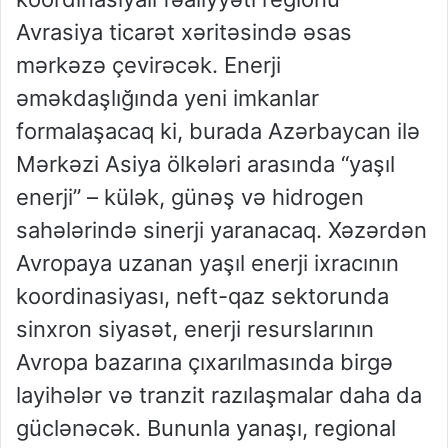
Avrasiya ticarət xəritəsində əsas
mərkəzə çevirəcək. Enerji
əməkdaşlığında yeni imkanlar
formalaşacaq ki, burada Azərbaycan ilə
Mərkəzi Asiya ölkələri arasında “yaşıl
enerji” – külək, günəş və hidrogen
sahələrində sinerji yaranacaq. Xəzərdən
Avropaya uzanan yaşıl enerji ixracının
koordinasiyası, neft-qaz sektorunda
sinxron siyasət, enerji resurslarının
Avropa bazarına çıxarılmasında birgə
layihələr və tranzit razılaşmalar daha da
güclənəcək. Bununla yanaşı, regional