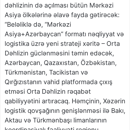
dəhlizinin də açılması bütün Mərkəzi
Asiya ölkələrinə əlavə fayda gətirəcək:
“Beləliklə də, “Mərkəzi
Asiya+Azərbaycan” formatı nəqliyyat və
logistika üzrə yeni strateji xəritə – Orta
Dəhlizin güclənməsini təmin edəcək,
Azərbaycan, Qazaxıstan, Özbəkistan,
Türkmənistan, Tacikistan və
Qırğızıstanın vahid platformada çıxış
etməsi Orta Dəhlizin rəqabət
qabiliyyətini artıracaq. Həmçinin, Xəzərin
logistik qovşağının genişlənməsi ilə Bakı,
Aktau və Türkmənbaşı limanlarının
koordinasiyalı fəaliyyəti regionu