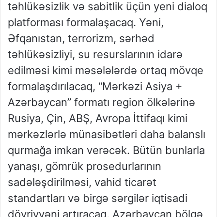
təhlükəsizlik və sabitlik üçün yeni dialoq
platforması formalaşacaq. Yəni,
Əfqanıstan, terrorizm, sərhəd
təhlükəsizliyi, su resurslarının idarə
edilməsi kimi məsələlərdə ortaq mövqe
formalaşdırılacaq, “Mərkəzi Asiya +
Azərbaycan” formatı region ölkələrinə
Rusiya, Çin, ABŞ, Avropa İttifaqı kimi
mərkəzlərlə münasibətləri daha balanslı
qurmağa imkan verəcək. Bütün bunlarla
yanaşı, gömrük prosedurlarının
sadələşdirilməsi, vahid ticarət
standartları və birgə sərgilər iqtisadi
dövriyyəni artıracaq, Azərbaycan bölgə