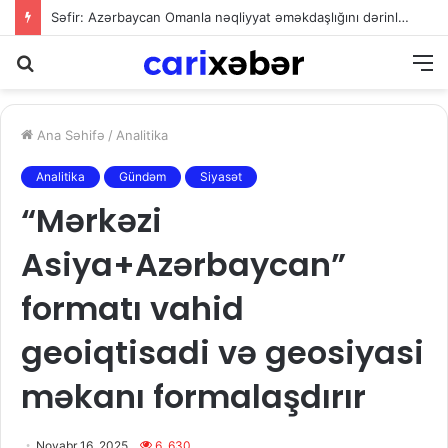
Səfir: Azərbaycan Omanla nəqliyyat əməkdaşlığını dərinləşdirməyə hazırdır
Axtarış
M
Ana Səhifə
/
Analitika
Analitika
Gündəm
Siyasət
“Mərkəzi
Asiya+Azərbaycan”
formatı vahid
geoiqtisadi və geosiyasi
məkanı formalaşdırır
Noyabr 16, 2025
6. 630