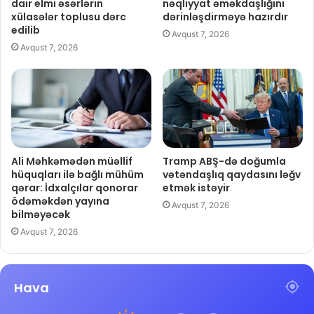
dair elmi əsərlərin
nəqliyyat əməkdaşlığını
xülasələr toplusu dərc
dərinləşdirməyə hazırdır
edilib
Avqust 7, 2026
Avqust 7, 2026
Ali Məhkəmədən müəllif
Tramp ABŞ-də doğumla
hüquqları ilə bağlı mühüm
vətəndaşlıq qaydasını ləğv
qərar: İdxalçılar qonorar
etmək istəyir
ödəməkdən yayına
Avqust 7, 2026
bilməyəcək
Avqust 7, 2026
Hava