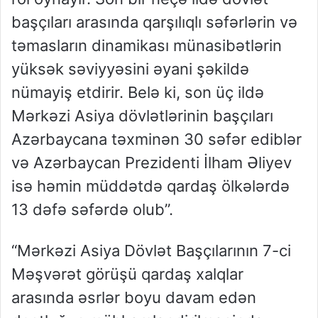
başçıları arasında qarşılıqlı səfərlərin və
təmasların dinamikası münasibətlərin
yüksək səviyyəsini əyani şəkildə
nümayiş etdirir. Belə ki, son üç ildə
Mərkəzi Asiya dövlətlərinin başçıları
Azərbaycana təxminən 30 səfər ediblər
və Azərbaycan Prezidenti İlham Əliyev
isə həmin müddətdə qardaş ölkələrdə
13 dəfə səfərdə olub”.
“Mərkəzi Asiya Dövlət Başçılarının 7-ci
Məşvərət görüşü qardaş xalqlar
arasında əsrlər boyu davam edən