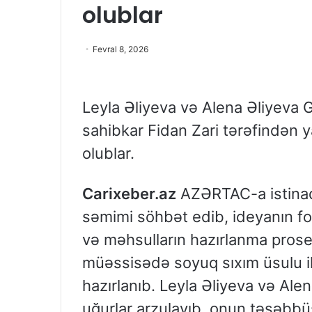
olublar
Fevral 8, 2026
Leyla Əliyeva və Alena Əliyeva 
sahibkar Fidan Zari tərəfindən ya
olublar.
Carixeber.az
AZƏRTAC-a istinadə
səmimi söhbət edib, ideyanın f
və məhsulların hazırlanma proses
müəssisədə soyuq sıxım üsulu il
hazırlanıb. Leyla Əliyeva və Ale
uğurlar arzulayıb, onun təşəbbü