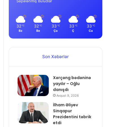
Səpələnmiş Buludlar
32
32
33
33
33
℃
℃
℃
℃
℃
Bz
Be
Ça
Ç
Ca
Son Xəbərlər
Xərçəng bədəninə
yayılır – Oğlu
danışdı
Avqust 9, 2026
İlham Əliyev
Sinqapur
Prezidentini təbrik
etdi