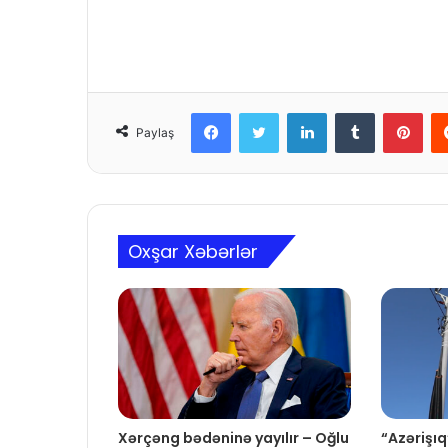
Facebook
Twitter
LinkedIn
Tumblr
Pinterest
Paylaş
Oxşar Xəbərlər
Xərçəng bədəninə yayılır – Oğlu
“Azərişıq