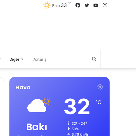
℃
33
Facebook
Twitter
YouTube
Instagram
Bakı
Axtarış
r
Digər
Hava
32
℃
Bakı
32º - 24º
50%
6.76 km/h