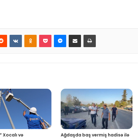
Reddit
VKontakte
Odnoklassniki
Pocket
Messenger
Email ilə paylaş
Print
” Xocalı və
Ağdaşda baş vermiş hadisə ilə