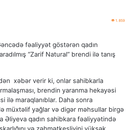
1. 859
Gəncədə fəaliyyət göstərən qadın
radılmış “Zarif Natural” brendi ilə tanış
n xəbər verir ki, onlar sahibkarla
ormalaşması, brendin yaranma hekayəsi
i ilə maraqlanıblar. Daha sonra
ə müxtəlif yağlar və digər məhsullar birgə
na Əliyeva qadın sahibkara fəaliyyətində
skarlığını və zəhmətkeşliyini yüksək