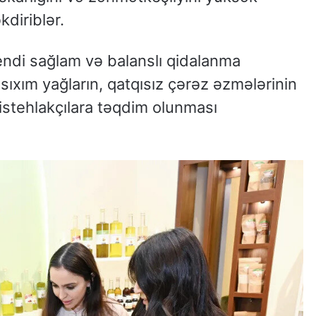
kdiriblər.
rendi sağlam və balanslı qidalanma
sıxım yağların, qatqısız çərəz əzmələrinin
 istehlakçılara təqdim olunması