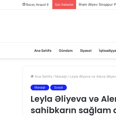
İlham Əliyev Sinqapur P
Bazar, Avqust 9
Son Xəbərlər
Ana Səhifə
Gündəm
Siyasət
İqtisadiyya
Ana Səhifə
/
Maraqlı
/
Leyla Əliyeva və Alena Əliye
Maraqlı
Sosial
Leyla Əliyeva və Al
sahibkarın sağlam q