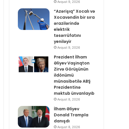
Avqust 9, 2026
“Azərişıq” Xocalı və
Xocavəndin bir sıra
ərazilərində
elektrik
təsərrüfatını
yeniləyir
Avqust 9, 2026
Prezident İlham
Əliyev Vaşinqton
Zirvə Görüşünün
ildönümü
münasibətilə ABŞ
Prezidentinə
məktub ünvanlayıb
Avqust 8, 2026
İlham Əliyev
Donald Trampla
danışdı
Avqust 8, 2026