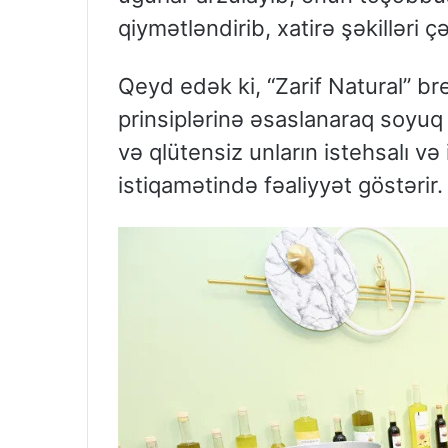
qiymətləndirib, xatirə şəkilləri çə
Qeyd edək ki, “Zarif Natural” b
prinsiplərinə əsaslanaraq soyuq 
və qlütensiz unların istehsalı və
istiqamətində fəaliyyət göstərir.