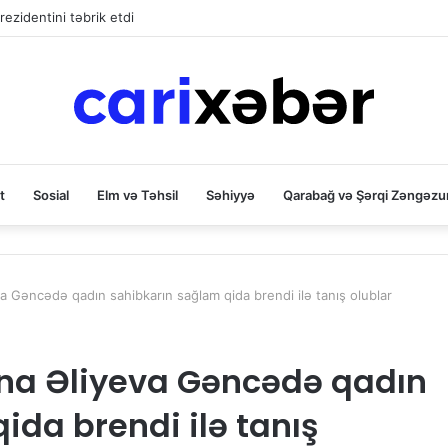
rezidentini təbrik etdi
t
Sosial
Elm və Təhsil
Səhiyyə
Qarabağ və Şərqi Zəngəzu
va Gəncədə qadın sahibkarın sağlam qida brendi ilə tanış olublar
ena Əliyeva Gəncədə qadın
ida brendi ilə tanış