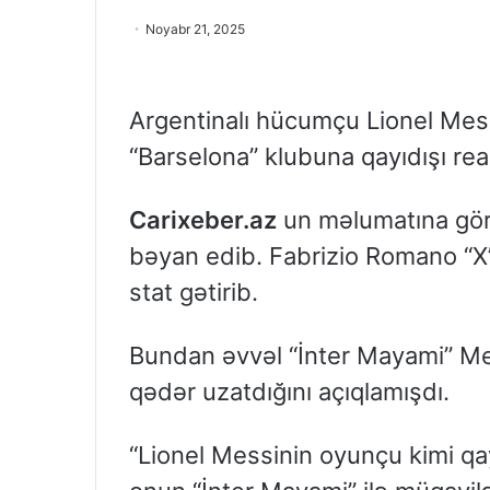
Noyabr 21, 2025
Argentinalı hücumçu Lionel Mess
“Barselona” klubuna qayıdışı real
Carixeber.az
un məlumatına gör
bəyan edib. Fabrizio Romano “X
stat gətirib.
Bundan əvvəl “İnter Mayami” Mes
qədər uzatdığını açıqlamışdı.
“Lionel Messinin oyunçu kimi qay