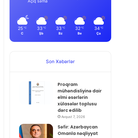
Açıq səma
25
33
33
32
34
℃
℃
℃
℃
℃
C
Şb
Bz
Be
Ça
Son Xəbərlər
Proqram
mühəndisliyinə dair
elmi əsərlərin
xülasələr toplusu
dərc edilib
Avqust 7, 2026
Səfir: Azərbaycan
Omanla nəqliyyat