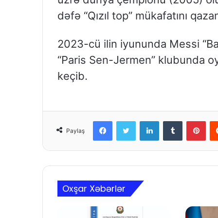
dəfə “Qızıl top” mükafatını qazan
2023-cü ilin iyununda Messi “Ba
“Paris Sen-Jermen” klubunda oy
keçib.
Facebook
Twitter
LinkedIn
Tumblr
Pinterest
Paylaş
Oxşar Xəbərlər