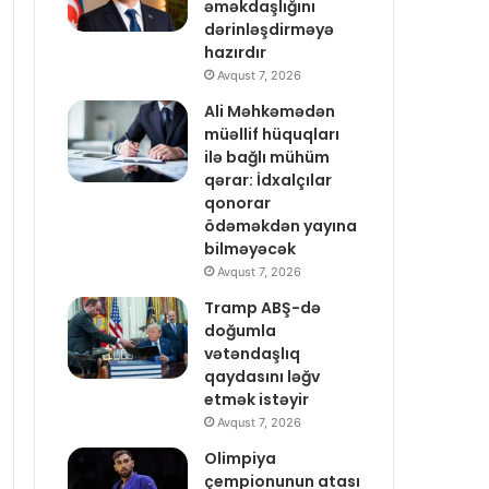
əməkdaşlığını
dərinləşdirməyə
hazırdır
Avqust 7, 2026
Ali Məhkəmədən
müəllif hüquqları
ilə bağlı mühüm
qərar: İdxalçılar
qonorar
ödəməkdən yayına
bilməyəcək
Avqust 7, 2026
Tramp ABŞ-də
doğumla
vətəndaşlıq
qaydasını ləğv
etmək istəyir
Avqust 7, 2026
Olimpiya
çempionunun atası