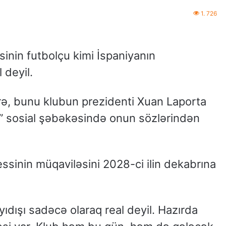
1. 726
inin futbolçu kimi İspaniyanın
 deyil.
ə, bunu klubun prezidenti Xuan Laporta
” sosial şəbəkəsində onun sözlərindən
sinin müqaviləsini 2028-ci ilin dekabrına
ıdışı sadəcə olaraq real deyil. Hazırda