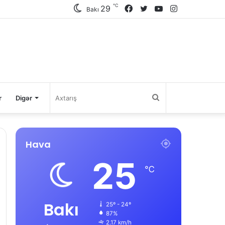
℃
29
Facebook
Twitter
YouTube
Instagram
Bakı
Axtarış
r
Digər
Hava
25
℃
Bakı
25º - 24º
87%
2.17 km/h