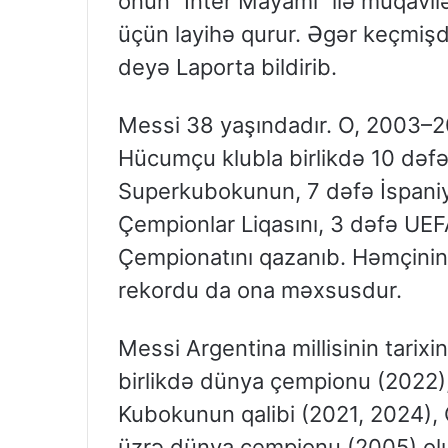
onun “İnter Mayami” ilə müqavil
üçün layihə qurur. Əgər keçmişdə
deyə Laporta bildirib.
Messi 38 yaşındadır. O, 2003–202
Hücumçu klubla birlikdə 10 dəfə
Superkubokunun, 7 dəfə İspaniy
Çempionlar Liqasını, 3 dəfə UE
Çempionatını qazanıb. Həmçinin 
rekordu da ona məxsusdur.
Messi Argentina millisinin tarixi
birlikdə dünya çempionu (2022), 
Kubokunun qalibi (2021, 2024),
üzrə dünya çempionu (2005) olub