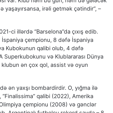
əsi var. Klub həm bu gün, həm də gələcək
 yaşayırsansa, irəli getmək çətindir”, –
1-ci illərdə “Barselona”da çıxış edib.
 İspaniya çempionu, 8 dəfə İspaniya
a Kubokunun qalibi olub, 4 dəfə
FA Superkubokunu və Klublararası Dünya
klubun ən çox qol, assist və oyun
ndə ən yaxşı bombardirdir. O, yığma ilə
“Finalissima” qalibi (2022), Amerika
 Olimpiya çempionu (2008) və gənclər
. Argentinalı futbolçu rekord sayda – 8