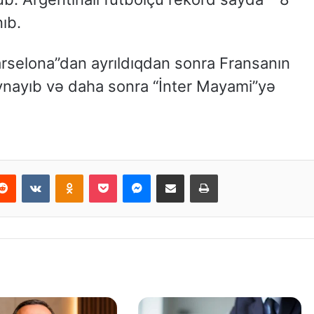
ıb.
rselona”dan ayrıldıqdan sonra Fransanın
nayıb və daha sonra “İnter Mayami”yə
Reddit
VKontakte
Odnoklassniki
Pocket
Messenger
Email ilə paylaş
Print