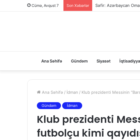
Səfir: Azərbaycan Oman
Cümə, Avqust 7
Son Xəbərlər
Ana Səhifə
Gündəm
Siyasət
İqtisadiyya
Ana Səhifə
/
İdman
/
Klub prezidenti Messinin “Bars
Gündəm
İdman
Klub prezidenti Mes
futbolçu kimi qayıdı