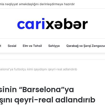
la nəqliyyat əməkdaşlığını dərinləşdirməyə hazırdır
t
Sosial
Elm və Təhsil
Səhiyyə
Qarabağ və Şərqi Zəngəzu
elona”ya futbolçu kimi qayıdışını qeyri-real adlandırıb
sinin “Barselona”ya
şını qeyri-real adlandırıb