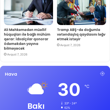
Ali Məhkəmədən müəllif
Tramp ABŞ-də doğumla
hüquqları ilə bağlı mühüm
vətəndaşlıq qaydasını ləğv
qərar: İdxalçılar qonorar
etmək istəyir
ödəməkdən yayına
Avqust 7, 2026
bilməyəcək
Avqust 7, 2026
Hava
30
℃
Bakı
33º - 24º
62%