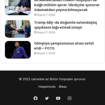
Ali Məhkəmədən müəllif hüquqları ilə
bağlı mühüm qərar: İdxalçılar qonorar
ödəməkdən yayına bilməyəcək
Avqust 7, 2026
Tramp ABŞ-də doğumla vətəndaşlıq
qaydasını ləğv etmək istəyir
Avqust 7, 2026
Olimpiya çempionunun atası vəfat
etdi – FOTO
Avqust 7, 2026
© 2022
carixeber.az
Bütün hüquqları qorunur.
Haqqımızda
Əlaqə
Facebook
Twitter
YouTube
Instagram