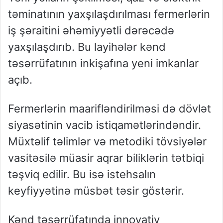
təminatının yaxşılaşdırılması fermerlərin
iş şəraitini əhəmiyyətli dərəcədə
yaxşılaşdırıb. Bu layihələr kənd
təsərrüfatının inkişafına yeni imkanlar
açıb.
Fermerlərin maarifləndirilməsi də dövlət
siyasətinin vacib istiqamətlərindəndir.
Müxtəlif təlimlər və metodiki tövsiyələr
vasitəsilə müasir aqrar biliklərin tətbiqi
təşviq edilir. Bu isə istehsalın
keyfiyyətinə müsbət təsir göstərir.
Kənd təsərrüfatında innovativ