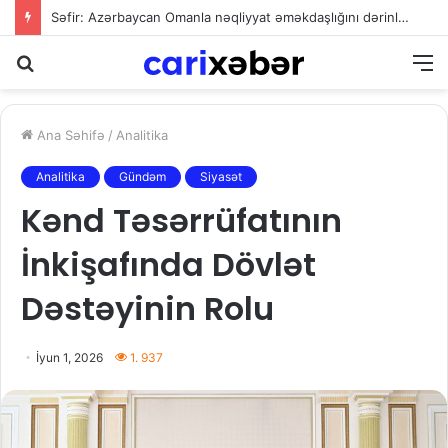
Səfir: Azərbaycan Omanla nəqliyyat əməkdaşlığını dərinləşdirməyə hazırdır
Axtarış
M
Ana Səhifə
/
Analitika
Analitika
Gündəm
Siyasət
Kənd Təsərrüfatının
İnkişafında Dövlət
Dəstəyinin Rolu
İyun 1, 2026
1. 937