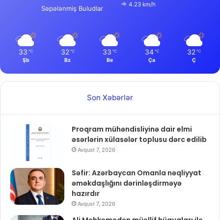
4.23 km/h
Səpələnmiş Buludlar
33
32
33
34
32
℃
℃
℃
℃
℃
Şb
Bz
Be
Ça
Ç
Son Xəbərlər
Proqram mühəndisliyinə dair elmi
əsərlərin xülasələr toplusu dərc edilib
Avqust 7, 2026
Səfir: Azərbaycan Omanla nəqliyyat
əməkdaşlığını dərinləşdirməyə
hazırdır
Avqust 7, 2026