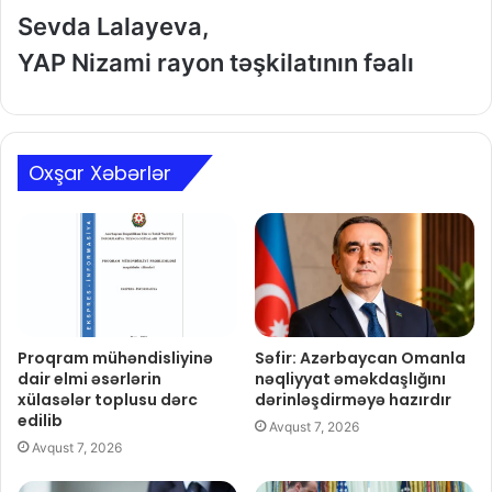
Sevda Lalayeva,
YAP Nizami rayon təşkilatının fəalı
Oxşar Xəbərlər
Proqram mühəndisliyinə
Səfir: Azərbaycan Omanla
dair elmi əsərlərin
nəqliyyat əməkdaşlığını
xülasələr toplusu dərc
dərinləşdirməyə hazırdır
edilib
Avqust 7, 2026
Avqust 7, 2026