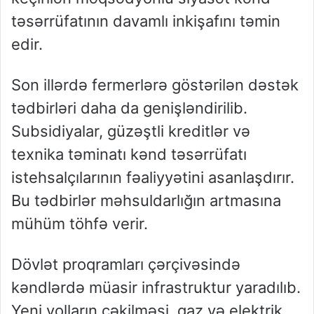
təsərrüfatının davamlı inkişafını təmin
edir.
Son illərdə fermerlərə göstərilən dəstək
tədbirləri daha da genişləndirilib.
Subsidiyalar, güzəştli kreditlər və
texnika təminatı kənd təsərrüfatı
istehsalçılarının fəaliyyətini asanlaşdırır.
Bu tədbirlər məhsuldarlığın artmasına
mühüm töhfə verir.
Dövlət proqramları çərçivəsində
kəndlərdə müasir infrastruktur yaradılıb.
Yeni yolların çəkilməsi, qaz və elektrik