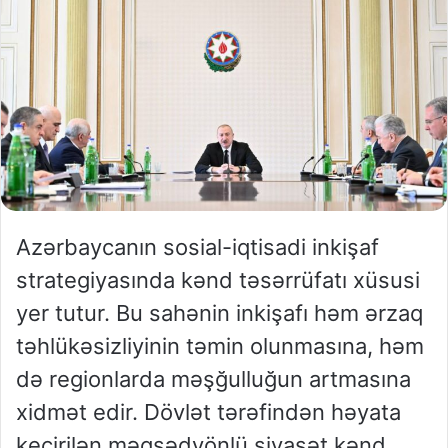
Azərbaycanın sosial-iqtisadi inkişaf
strategiyasında kənd təsərrüfatı xüsusi
yer tutur. Bu sahənin inkişafı həm ərzaq
təhlükəsizliyinin təmin olunmasına, həm
də regionlarda məşğulluğun artmasına
xidmət edir. Dövlət tərəfindən həyata
keçirilən məqsədyönlü siyasət kənd