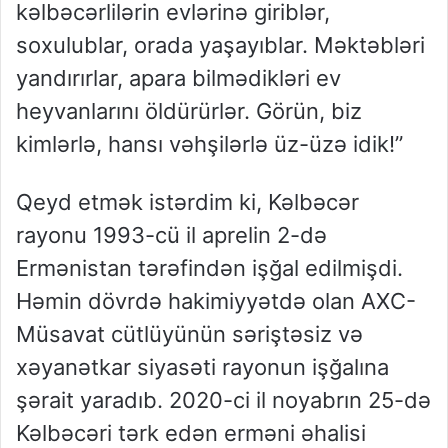
kəlbəcərlilərin evlərinə giriblər,
soxulublar, orada yaşayıblar. Məktəbləri
yandırırlar, apara bilmədikləri ev
heyvanlarını öldürürlər. Görün, biz
kimlərlə, hansı vəhşilərlə üz-üzə idik!”
Qeyd etmək istərdim ki, Kəlbəcər
rayonu 1993-cü il aprelin 2-də
Ermənistan tərəfindən işğal edilmişdi.
Həmin dövrdə hakimiyyətdə olan AXC-
Müsavat cütlüyünün səriştəsiz və
xəyanətkar siyasəti rayonun işğalına
şərait yaradıb. 2020-ci il noyabrın 25-də
Kəlbəcəri tərk edən erməni əhalisi