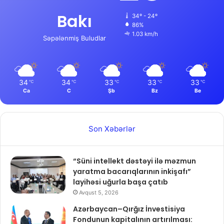
Bakı
34º - 24º
86%
1.03 km/h
Səpələnmiş Buludlar
34
34
33
33
33
℃
℃
℃
℃
℃
Ca
C
Şb
Bz
Be
Son Xəbərlər
“Süni intellekt dəstəyi ilə məzmun
yaratma bacarıqlarının inkişafı”
layihəsi uğurla başa çatıb
Avqust 5, 2026
Azərbaycan–Qırğız İnvestisiya
Fondunun kapitalının artırılması: