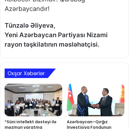
Azərbaycandır!
Tünzalə Əliyeva,
Yeni Azərbaycan Partiyası Nizami
rayon təşkilatının məsləhətçisi.
Oxşar Xəbərlər
“Süni intellekt dəstəyi ilə
Azərbaycan–Qırğız
məzmun yaratma
İnvestisiya Fondunun