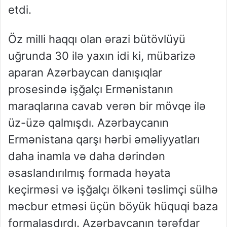
etdi.
Öz milli haqqı olan ərazi bütövlüyü
uğrunda 30 ilə yaxın idi ki, mübarizə
aparan Azərbaycan danışıqlar
prosesində işğalçı Ermənistanın
maraqlarına cavab verən bir mövqe ilə
üz-üzə qalmışdı. Azərbaycanın
Ermənistana qarşı hərbi əməliyyatları
daha inamla və daha dərindən
əsaslandırılmış formada həyata
keçirməsi və işğalçı ölkəni təslimçi sülhə
məcbur etməsi üçün böyük hüquqi baza
formalaşdırdı. Azərbaycanın tərəfdar