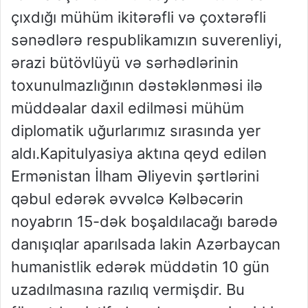
çıxdığı mühüm ikitərəfli və çoxtərəfli
sənədlərə respublikamızın suverenliyi,
ərazi bütövlüyü və sərhədlərinin
toxunulmazlığının dəstəklənməsi ilə
müddəalar daxil edilməsi mühüm
diplomatik uğurlarımız sırasında yer
aldı.Kapitulyasiya aktına qeyd edilən
Ermənistan İlham Əliyevin şərtlərini
qəbul edərək əvvəlcə Kəlbəcərin
noyabrın 15-dək boşaldılacağı barədə
danışıqlar aparılsada lakin Azərbaycan
humanistlik edərək müddətin 10 gün
uzadılmasına razılıq vermişdir. Bu