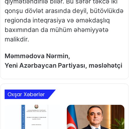
qiymətləndirilə bilər. Bu səfər təkcə iki
qonşu dövlət arasında deyil, bütövlükdə
regionda inteqrasiya və əməkdaşlıq
baxımından da mühüm əhəmiyyətə
malikdir.
Məmmədova Nərmin,
Yeni Azərbaycan Partiyası,
məsləhətçi
Oxşar Xəbərlər