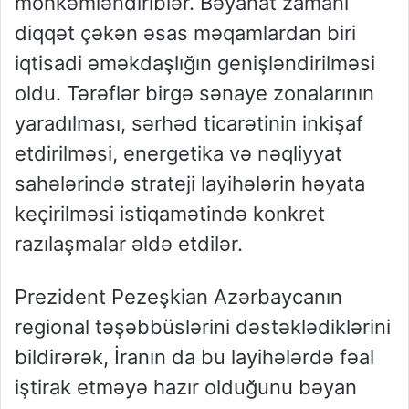
möhkəmləndiriblər. Bəyanat zamanı
diqqət çəkən əsas məqamlardan biri
iqtisadi əməkdaşlığın genişləndirilməsi
oldu. Tərəflər birgə sənaye zonalarının
yaradılması, sərhəd ticarətinin inkişaf
etdirilməsi, energetika və nəqliyyat
sahələrində strateji layihələrin həyata
keçirilməsi istiqamətində konkret
razılaşmalar əldə etdilər.
Prezident Pezeşkian Azərbaycanın
regional təşəbbüslərini dəstəklədiklərini
bildirərək, İranın da bu layihələrdə fəal
iştirak etməyə hazır olduğunu bəyan