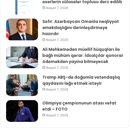
əsərlərin xülasələr toplusu dərc edilib
Avqust 7, 2026
Səfir: Azərbaycan Omanla nəqliyyat
əməkdaşlığını dərinləşdirməyə
hazırdır
Avqust 7, 2026
Ali Məhkəmədən müəllif hüquqları ilə
bağlı mühüm qərar: İdxalçılar qonorar
ödəməkdən yayına bilməyəcək
Avqust 7, 2026
Tramp ABŞ-də doğumla vətəndaşlıq
qaydasını ləğv etmək istəyir
Avqust 7, 2026
Olimpiya çempionunun atası vəfat
etdi – FOTO
Avqust 7, 2026