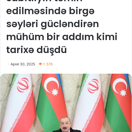
edilməsində birgə
səyləri gücləndirən
mühüm bir addım kimi
tarixə düşdü
Aprel 30, 2025
1. 578