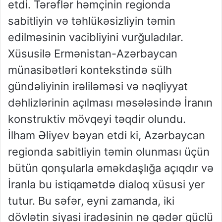
etdi. Tərəflər həmçinin regionda
sabitliyin və təhlükəsizliyin təmin
edilməsinin vacibliyini vurğuladılar.
Xüsusilə Ermənistan-Azərbaycan
münasibətləri kontekstində sülh
gündəliyinin irəliləməsi və nəqliyyat
dəhlizlərinin açılması məsələsində İranın
konstruktiv mövqeyi təqdir olundu.
İlham Əliyev bəyan etdi ki, Azərbaycan
regionda sabitliyin təmin olunması üçün
bütün qonşularla əməkdaşlığa açıqdır və
İranla bu istiqamətdə dialoq xüsusi yer
tutur. Bu səfər, eyni zamanda, iki
dövlətin siyasi iradəsinin nə qədər güclü