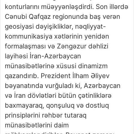
konturlarını müəyyənləşdirdi. Son illərdə
Cənubi Qafqaz regionunda baş verən
geosiyasi dəyişikliklər, nəqliyyat-
kommunikasiya xətlərinin yenidən
formalaşması və Zəngəzur dəhlizi
layihəsi İran-Azərbaycan
münasibətlərinə xüsusi dinamizm
qazandırıb. Prezident İlham Əliyev
bəyanatında vurğuladı ki, Azərbaycan
və İran dövlətləri bütün çətinliklərə
baxmayaraq, qonşuluq və dostluq
prinsiplərini rəhbər tutaraq
münasibətlərini daim