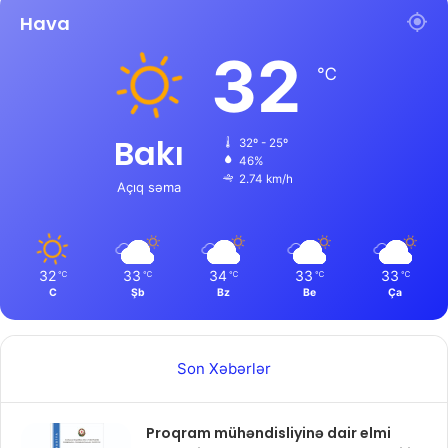
Hava
32
℃
Bakı
32º - 25º
46%
2.74 km/h
Açıq səma
32
33
34
33
33
℃
℃
℃
℃
℃
C
Şb
Bz
Be
Ça
Son Xəbərlər
Proqram mühəndisliyinə dair elmi