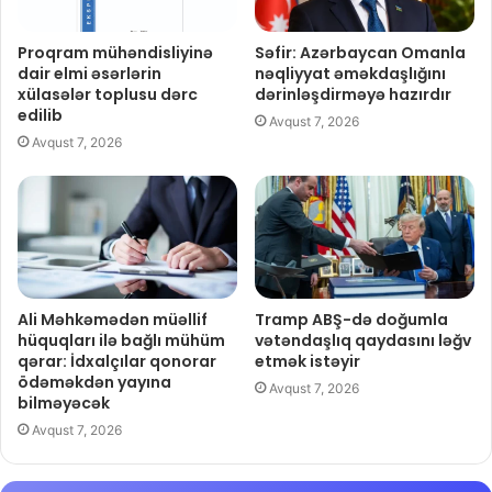
Proqram mühəndisliyinə
Səfir: Azərbaycan Omanla
dair elmi əsərlərin
nəqliyyat əməkdaşlığını
xülasələr toplusu dərc
dərinləşdirməyə hazırdır
edilib
Avqust 7, 2026
Avqust 7, 2026
Ali Məhkəmədən müəllif
Tramp ABŞ-də doğumla
hüquqları ilə bağlı mühüm
vətəndaşlıq qaydasını ləğv
qərar: İdxalçılar qonorar
etmək istəyir
ödəməkdən yayına
Avqust 7, 2026
bilməyəcək
Avqust 7, 2026