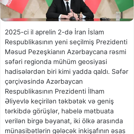
2025-ci il aprelin 2-də İran İslam
Respublikasının yeni seçilmiş Prezidenti
Məsud Pezeşkianın Azərbaycana rəsmi
səfəri regionda mühüm geosiyasi
hadisələrdən biri kimi yadda qaldı. Səfər
çərçivəsində Azərbaycan
Respublikasının Prezidenti İlham
Əliyevlə keçirilən təkbətək və geniş
tərkibdə görüşlər, habelə mətbuata
verilən birgə bəyanat, iki ölkə arasında
münasibətlərin gələcək inkişafının əsas