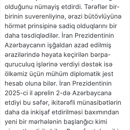
olduğunu nümayiş etdirdi. Tərəflər bir-
birinin suverenliyinə, ərazi bütövlüyünə
hörmət prinsipinə sadiq olduqlarını bir
daha təsdiqlədilər. İran Prezidentinin
Azərbaycanın işğaldan azad edilmiş
ərazilərində həyata keçirilən bərpa-
quruculuq işlərinə verdiyi dəstək isə
ölkəmiz üçün mühüm diplomatik jest
hesab oluna bilər. İran Prezidentinin
2025-ci il aprelin 2-də Azərbaycana
etdiyi bu səfər, ikitərəfli münasibətlərin
daha da inkişaf etdirilməsi baxımından
yeni bir mərhələnin başlanğıcı kimi