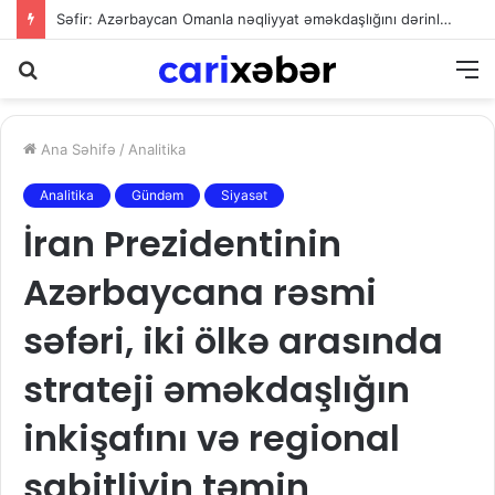
Səfir: Azərbaycan Omanla nəqliyyat əməkdaşlığını dərinləşdirməyə hazırdır
Axtarış
M
Ana Səhifə
/
Analitika
Analitika
Gündəm
Siyasət
İran Prezidentinin
Azərbaycana rəsmi
səfəri, iki ölkə arasında
strateji əməkdaşlığın
inkişafını və regional
sabitliyin təmin