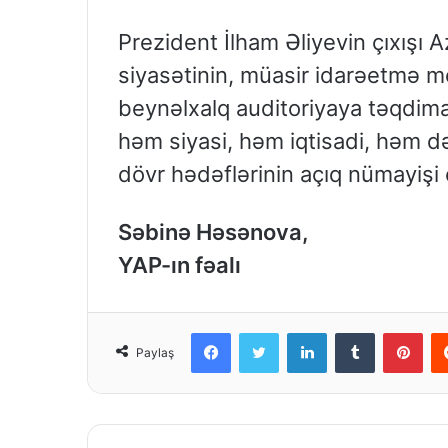
Prezident İlham Əliyevin çıxışı
siyasətinin, müasir idarəetmə mod
beynəlxalq auditoriyaya təqdimat
həm siyasi, həm iqtisadi, həm d
dövr hədəflərinin açıq nümayişi
Səbinə Həsənova,
YAP-ın fəalı
Facebook
Twitter
LinkedIn
Tumblr
Pinterest
Paylaş