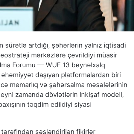
sürətlə artdığı, şəhərlərin yalnız iqtisadi
geostrateji mərkəzlərə çevrildiyi müasir
alma Forumu — WUF 13 beynəlxalq
əhəmiyyət daşıyan platformalardan biri
əkcə memarlıq və şəhərsalma məsələlərinin
 eyni zamanda dövlətlərin inkişaf modeli,
axışının təqdim edildiyi siyasi
rəfindən səsləndirilən fikirlər