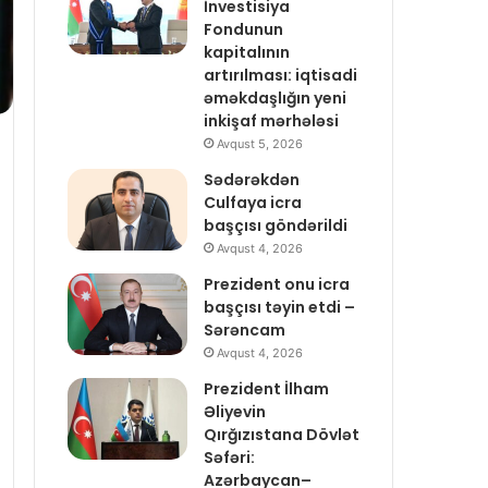
İnvestisiya
Fondunun
kapitalının
artırılması: iqtisadi
əməkdaşlığın yeni
inkişaf mərhələsi
Avqust 5, 2026
Sədərəkdən
Culfaya icra
başçısı göndərildi
Avqust 4, 2026
Prezident onu icra
başçısı təyin etdi –
Sərəncam
Avqust 4, 2026
Prezident İlham
Əliyevin
Qırğızıstana Dövlət
Səfəri:
Azərbaycan–