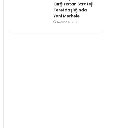
Qırğızıstan Strateji
Tərəfdaşlığında
Yeni Mərhələ
Avqust 4, 2026