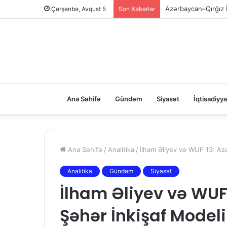
Azərbaycan–Qırğız İn
Çərşənbə, Avqust 5
Son Xəbərlər
Ana Səhifə
Gündəm
Siyasət
İqtisadiyya
Ana Səhifə
/
Analitika
/
İlham Əliyev və WUF 13: Az
Analitika
Gündəm
Siyasət
İlham Əliyev və WUF
Şəhər İnkişaf Model