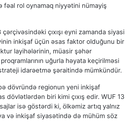
ə fəal rol oynamaq niyyətini nümayiş
 çərçivəsindəki çıxışı eyni zamanda siyasi
iyinin inkişaf üçün əsas faktor olduğunu bir
uktur layihələrinin, müasir şəhər
f proqramlarının uğurla həyata keçirilməsi
 və strateji idarəetmə şəraitində mümkündür.
ə dövründə regionun yeni inkişaf
s dövlətlərdən biri kimi çıxış edir. WUF 13
jlar isə göstərdi ki, ölkəmiz artıq yalnız
siya və inkişaf siyasətində də mühüm söz