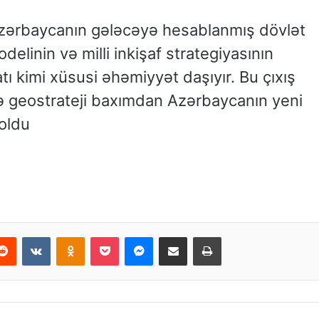
 Azərbaycanın gələcəyə hesablanmış dövlət
elinin və milli inkişaf strategiyasının
ı kimi xüsusi əhəmiyyət daşıyır. Bu çıxış
ə geostrateji baxımdan Azərbaycanın yeni
 oldu
Reddit
VKontakte
Odnoklassniki
Pocket
Messenger
Email ilə paylaş
Print