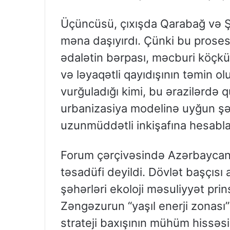
Üçüncüsü, çıxışda Qarabağ və Ş
məna daşıyırdı. Çünki bu proses y
ədalətin bərpası, məcburi köçkü
və ləyaqətli qayıdışının təmin o
vurğuladığı kimi, bu ərazilərdə 
urbanizasiya modelinə uyğun şək
uzunmüddətli inkişafına hesabla
Forum çərçivəsində Azərbaycanın
təsadüfi deyildi. Dövlət başçısı 
şəhərləri ekoloji məsuliyyət pri
Zəngəzurun “yaşıl enerji zonas
strateji baxışının mühüm hissəs