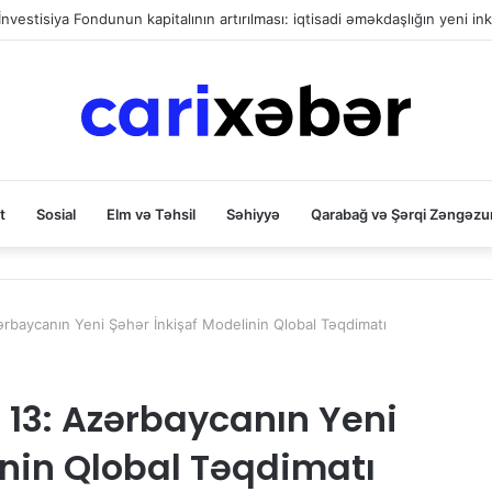
vestisiya Fondunun kapitalının artırılması: iqtisadi əməkdaşlığın yeni in
t
Sosial
Elm və Təhsil
Səhiyyə
Qarabağ və Şərqi Zəngəzu
ərbaycanın Yeni Şəhər İnkişaf Modelinin Qlobal Təqdimatı
 13: Azərbaycanın Yeni
inin Qlobal Təqdimatı