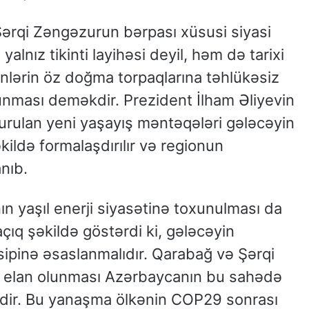
ərqi Zəngəzurun bərpası xüsusi siyasi
alnız tikinti layihəsi deyil, həm də tarixi
nlərin öz doğma torpaqlarına təhlükəsiz
lunması deməkdir. Prezident İlham Əliyevin
qurulan yeni yaşayış məntəqələri gələcəyin
ildə formalaşdırılır və regionun
nıb.
 yaşıl enerji siyasətinə toxunulması da
açıq şəkildə göstərdi ki, gələcəyin
nsipinə əsaslanmalıdır. Qarabağ və Şərqi
ı” elan olunması Azərbaycanın bu sahədə
idir. Bu yanaşma ölkənin COP29 sonrası