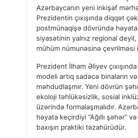
Azərbaycanın yeni inkişaf mərhəl
Prezidentin çıxışında diqqət 
postmünaqişə dövründə həyata 
siyasətinin yalnız regional deyi
mühüm nümunəsinə çevrilməsi i
Prezident İlham Əliyev çıxışında
modeli artıq sadəcə binaların və
məhdudlaşmır. Yeni dövrün şəhər
ekoloji təhlükəsizlik, sosial inklü
üzərində formalaşmalıdır. Azər
həyata keçirdiyi “Ağıllı şəhər” və
baxışın praktiki təzahürüdür.