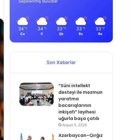
Səpələnmiş Buludlar
34
34
33
33
33
℃
℃
℃
℃
℃
Ca
C
Şb
Bz
Be
Son Xəbərlər
“Süni intellekt
dəstəyi ilə məzmun
yaratma
bacarıqlarının
inkişafı” layihəsi
uğurla başa çatıb
Avqust 5, 2026
Azərbaycan–Qırğız