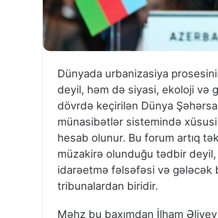
Dünyada urbanizasiya prosesinin 
deyil, həm də siyasi, ekoloji və 
dövrdə keçirilən Dünya Şəhərs
münasibətlər sistemində xüsusi 
hesab olunur. Bu forum artıq t
müzakirə olunduğu tədbir deyil,
idarəetmə fəlsəfəsi və gələcək b
tribunalardan biridir.
Məhz bu baxımdan İlham Əliyev tə