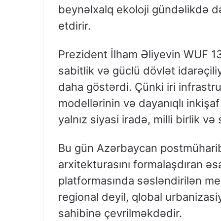
beynəlxalq ekoloji gündəlikdə d
etdirir.
Prezident İlham Əliyevin WUF 13
sabitlik və güclü dövlət idarəçil
daha göstərdi. Çünki iri infrastr
modellərinin və dayanıqlı inkişa
yalnız siyasi iradə, milli birlik
Bu gün Azərbaycan postmüharib
arxitekturasını formalaşdıran əsa
platformasında səsləndirilən mesa
regional deyil, qlobal urbaniza
sahibinə çevrilməkdədir.