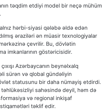
nın təqdim etdiyi model bir neçə mühüm
.
alnız hərbi-siyasi qələbə əldə edən
ılmış əraziləri ən müasir texnologiyalar
ərkəzinə çevrilir. Bu, dövlətin
a imkanlarının göstəricisidir.
in çıxışı Azərbaycanın beynəlxalq
əli sürən və qlobal gündəliyin
vlət statusunu bir daha nümayiş etdirdi.
 təhlükəsizliyi sahəsində deyil, həm də
sformasiya və regional inkişaf
iqamətləri təklif edir.