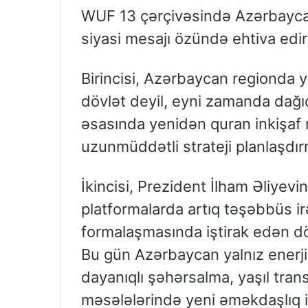
WUF 13 çərçivəsində Azərbayca
siyasi mesajı özündə ehtiva edir
Birincisi, Azərbaycan regionda y
dövlət deyil, eyni zamanda dağıd
əsasında yenidən quran inkişaf m
uzunmüddətli strateji planlaşdırm
İkincisi, Prezident İlham Əliyev
platformalarda artıq təşəbbüs ir
formalaşmasında iştirak edən dö
Bu gün Azərbaycan yalnız enerji
dayanıqlı şəhərsalma, yaşıl tran
məsələlərində yeni əməkdaşlıq ist