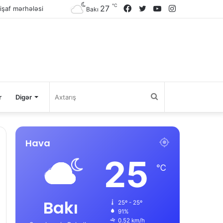
kişaf mərhələsi
℃
27
Facebook
Twitter
YouTube
Instagram
Bakı
Axtarış
r
Digər
Hava
25
℃
Bakı
25º - 25º
91%
0.52 km/h