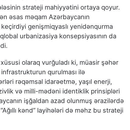
əsinin strateji mahiyyətini ortaya qoyur.
çəkən əsas məqam Azərbaycanın
keçirdiyi genişmiqyaslı yenidənqurma
l, qlobal urbanizasiya konsepsiyasının da
di.
 xüsusi olaraq vurğuladı ki, müasir şəhər
 infrastrukturun qurulması ilə
ləri rəqəmsal idarəetmə, yaşıl enerji,
zivlik və milli-mədəni identiklik prinsipləri
baycanın işğaldan azad olunmuş ərazilərdə
 “Ağıllı kənd” layihələri də məhz bu strateji