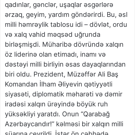
qadınlar, gənclər, uşaqlar əsgərlərə
ərzaq, geyim, yardım göndərirdi. Bu, əsl
milli həmrəylik tablosu idi – dövlət, ordu
və xalq vahid məqsəd uğrunda
birləşmişdi. Müharibə dövründə xalqın
öz liderinə olan etimadı, inamı və
dəstəyi milli birliyin əsas dayaqlarından
biri oldu. Prezident, Müzəffər Ali Baş
Komandan İlham Əliyevin qətiyyətli
siyasəti, diplomatik məharəti və dəmir
iradəsi xalqın ürəyində böyük ruh
yüksəkliyi yaratdı. Onun “Qarabağ
Azərbaycandır!” kəlməsi bir xalqın milli
şüarına çevrildi. İstər ön cəbhədə