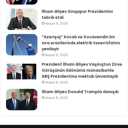
İlham Əliyev Sinqapur Prezidentini
təbrik etdi
Avqust 9, 2026
“Azərişıq” Xocalı və Xocavəndin bir
sıra ərazilərində elektrik təsərrüfatını
yeniləyir
Avqust 9, 2026
Prezident İlham Əliyev Vaşinqton Zirvə
Görüşünün ildönümü münasibətilə
ABŞ Prezidentinə məktub ünvanlayıb
Avqust 8, 2026
İlham Əliyev Donald Trampla danışdı
Avqust 8, 2026