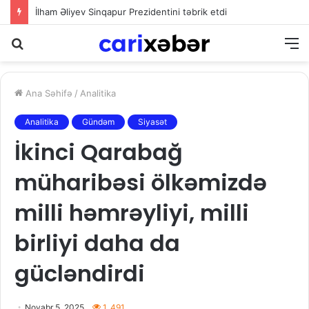
İlham Əliyev Sinqapur Prezidentini təbrik etdi
Axtarış
M
Ana Səhifə
/
Analitika
Analitika
Gündəm
Siyasət
İkinci Qarabağ
müharibəsi ölkəmizdə
milli həmrəyliyi, milli
birliyi daha da
gücləndirdi
Noyabr 5, 2025
1. 491