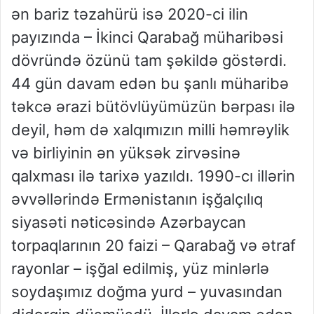
ən bariz təzahürü isə 2020-ci ilin
payızında – İkinci Qarabağ müharibəsi
dövründə özünü tam şəkildə göstərdi.
44 gün davam edən bu şanlı müharibə
təkcə ərazi bütövlüyümüzün bərpası ilə
deyil, həm də xalqımızın milli həmrəylik
və birliyinin ən yüksək zirvəsinə
qalxması ilə tarixə yazıldı. 1990-cı illərin
əvvəllərində Ermənistanın işğalçılıq
siyasəti nəticəsində Azərbaycan
torpaqlarının 20 faizi – Qarabağ və ətraf
rayonlar – işğal edilmiş, yüz minlərlə
soydaşımız doğma yurd – yuvasından