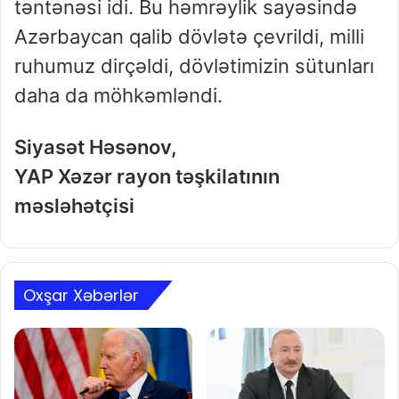
təntənəsi idi. Bu həmrəylik sayəsində
Azərbaycan qalib dövlətə çevrildi, milli
ruhumuz dirçəldi, dövlətimizin sütunları
daha da möhkəmləndi.
Siyasət Həsənov,
YAP Xəzər rayon təşkilatının
məsləhətçisi
Oxşar Xəbərlər