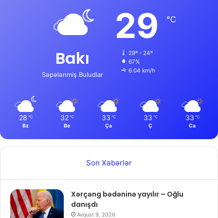
29
℃
Bakı
29º - 24º
67%
6.04 km/h
Səpələnmiş Buludlar
28
32
33
33
33
℃
℃
℃
℃
℃
Bz
Be
Ça
Ç
Ca
Son Xəbərlər
Xərçəng bədəninə yayılır – Oğlu
danışdı
Avqust 9, 2026