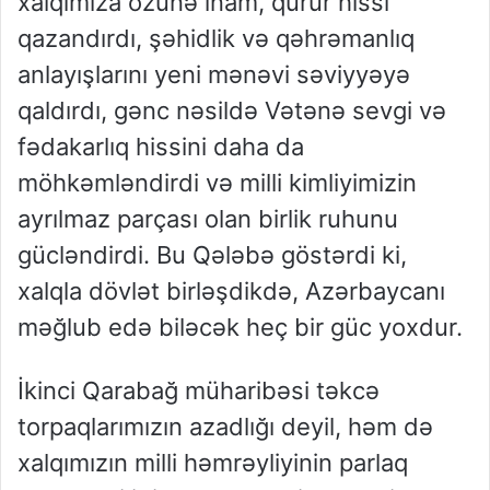
xalqımıza özünə inam, qürur hissi
qazandırdı, şəhidlik və qəhrəmanlıq
anlayışlarını yeni mənəvi səviyyəyə
qaldırdı, gənc nəsildə Vətənə sevgi və
fədakarlıq hissini daha da
möhkəmləndirdi və milli kimliyimizin
ayrılmaz parçası olan birlik ruhunu
gücləndirdi. Bu Qələbə göstərdi ki,
xalqla dövlət birləşdikdə, Azərbaycanı
məğlub edə biləcək heç bir güc yoxdur.
İkinci Qarabağ müharibəsi təkcə
torpaqlarımızın azadlığı deyil, həm də
xalqımızın milli həmrəyliyinin parlaq