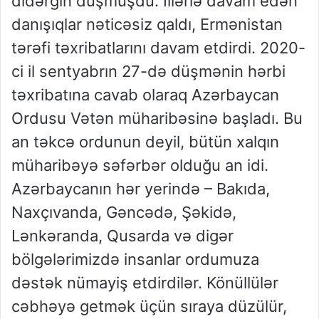
didərgin düşmüşdü. İllərlə davam edən
danışıqlar nəticəsiz qaldı, Ermənistan
tərəfi təxribatlarını davam etdirdi. 2020-
ci il sentyabrın 27-də düşmənin hərbi
təxribatına cavab olaraq Azərbaycan
Ordusu Vətən müharibəsinə başladı. Bu
an təkcə ordunun deyil, bütün xalqın
müharibəyə səfərbər olduğu an idi.
Azərbaycanın hər yerində – Bakıda,
Naxçıvanda, Gəncədə, Şəkidə,
Lənkəranda, Qusarda və digər
bölgələrimizdə insanlar ordumuza
dəstək nümayiş etdirdilər. Könüllülər
cəbhəyə getmək üçün sıraya düzülür,