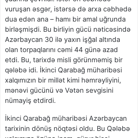
vuruşan əsgər, istərsə də arxa cəbhədə
dua edən ana – hamı bir amal uğrunda
birləşmişdi. Bu birliyin gücü nəticəsində
Azərbaycan 30 ilə yaxın işğal altında
olan torpaqlarını cəmi 44 günə azad
etdi. Bu, tarixdə misli görünməmiş bir
qələbə idi. İkinci Qarabağ müharibəsi
xalqımızın bir millət kimi həmrəyliyini,
mənəvi gücünü və Vətən sevgisini
nümayiş etdirdi.
İkinci Qarabağ müharibəsi Azərbaycan
tarixinin dönüş nöqtəsi oldu. Bu Qələbə