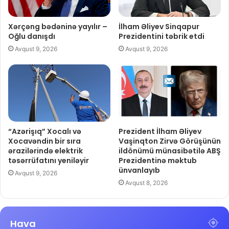
Xərçəng bədəninə yayılır –
İlham Əliyev Sinqapur
Oğlu danışdı
Prezidentini təbrik etdi
Avqust 9, 2026
Avqust 9, 2026
“Azərişıq” Xocalı və
Prezident İlham Əliyev
Xocavəndin bir sıra
Vaşinqton Zirvə Görüşünün
ərazilərində elektrik
ildönümü münasibətilə ABŞ
təsərrüfatını yeniləyir
Prezidentinə məktub
ünvanlayıb
Avqust 9, 2026
Avqust 8, 2026
Hava