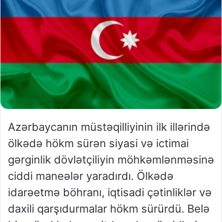
Azərbaycanın müstəqilliyinin ilk illərində
ölkədə hökm sürən siyasi və ictimai
gərginlik dövlətçiliyin möhkəmlənməsinə
ciddi maneələr yaradırdı. Ölkədə
idarəetmə böhranı, iqtisadi çətinliklər və
daxili qarşıdurmalar hökm sürürdü. Belə