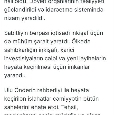
nail oldu. Dövlət orqanlarının fəaliyyəti
gücləndirildi və idarəetmə sistemində
nizam yaradıldı.
Sabitliyin bərpası iqtisadi inkişaf üçün
də mühüm şərait yaratdı. Ölkədə
sahibkarlığın inkişafı, xarici
investisiyaların cəlbi və yeni layihələrin
həyata keçirilməsi üçün imkanlar
yarandı.
Ulu Öndərin rəhbərliyi ilə həyata
keçirilən islahatlar cəmiyyətin bütün
sahələrini əhatə etdi. Təhsil,