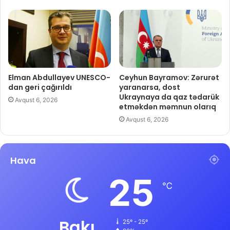
Elman Abdullayev UNESCO-
Ceyhun Bayramov: Zərurət
dan geri çağırıldı
yaranarsa, dost
Ukraynaya da qaz tədarük
Avqust 6, 2026
etməkdən məmnun olarıq
Avqust 6, 2026
Hava
25
℃
Bakı
25º - 25º