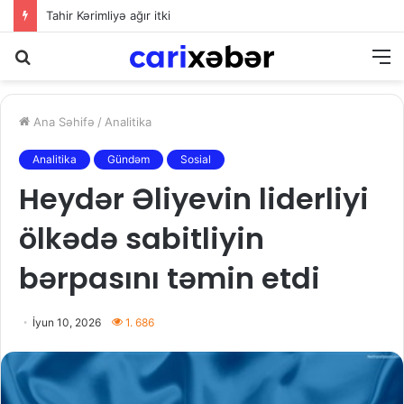
Tahir Kərimliyə ağır itki
Axtarış
M
Ana Səhifə
/
Analitika
Analitika
Gündəm
Sosial
Heydər Əliyevin liderliyi
ölkədə sabitliyin
bərpasını təmin etdi
İyun 10, 2026
1. 686