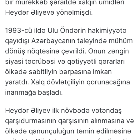
bir mürəkkəb şəraitdə xalqın ümidləri
Heydər Əliyevə yönəlmişdi.
1993-cü ildə Ulu Öndərin hakimiyyətə
qayıdışı Azərbaycanın taleyində mühüm
dönüş nöqtəsinə çevrildi. Onun zəngin
siyasi təcrübəsi və qətiyyətli qərarları
ölkədə sabitliyin bərpasına imkan
yaratdı. Xalq dövlətçiliyin qorunacağına
inanmağa başladı.
Heydər Əliyev ilk növbədə vətəndaş
qarşıdurmasının qarşısının alınmasına və
ölkədə qanunçuluğun təmin edilməsinə