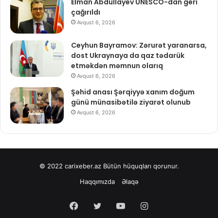
Elman Abdullayev UNESCO-dan geri
çağırıldı
Avqust 6, 2026
Ceyhun Bayramov: Zərurət yaranarsa,
dost Ukraynaya da qaz tədarük
etməkdən məmnun olarıq
Avqust 6, 2026
Şəhid anası Şərqiyyə xanım doğum
günü münasibətilə ziyarət olunub
Avqust 6, 2026
© 2022
carixeber.az
Bütün hüquqları qorunur.
Haqqımızda
Əlaqə
Facebook
Twitter
YouTube
Instagram