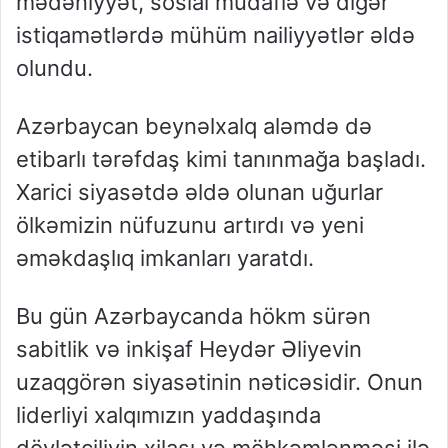
mədəniyyət, sosial müdafiə və digər
istiqamətlərdə mühüm nailiyyətlər əldə
olundu.
Azərbaycan beynəlxalq aləmdə də
etibarlı tərəfdaş kimi tanınmağa başladı.
Xarici siyasətdə əldə olunan uğurlar
ölkəmizin nüfuzunu artırdı və yeni
əməkdaşlıq imkanları yaratdı.
Bu gün Azərbaycanda hökm sürən
sabitlik və inkişaf Heydər Əliyevin
uzaqgörən siyasətinin nəticəsidir. Onun
liderliyi xalqımızın yaddaşında
dövlətçiliyin xilası və möhkəmlənməsi ilə