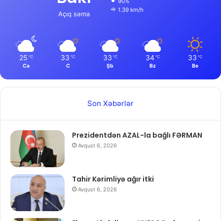
90%
1.39 km/h
Açıq səma
25
33
33
34
33
℃
℃
℃
℃
℃
Ca
C
Şb
Bz
Be
Son Xəbərlər
Prezidentdən AZAL-la bağlı FƏRMAN
Avqust 6, 2026
Tahir Kərimliyə ağır itki
Avqust 6, 2026