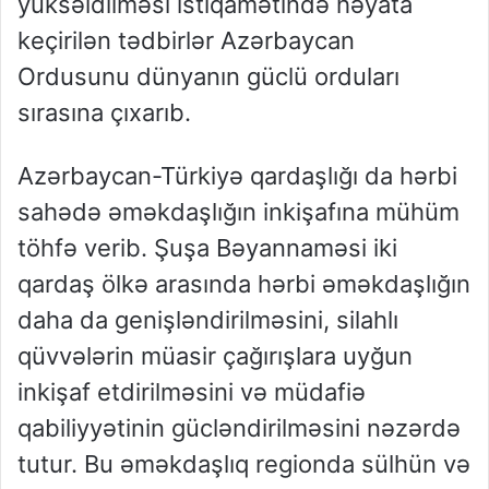
yüksəldilməsi istiqamətində həyata
keçirilən tədbirlər Azərbaycan
Ordusunu dünyanın güclü orduları
sırasına çıxarıb.
Azərbaycan-Türkiyə qardaşlığı da hərbi
sahədə əməkdaşlığın inkişafına mühüm
töhfə verib. Şuşa Bəyannaməsi iki
qardaş ölkə arasında hərbi əməkdaşlığın
daha da genişləndirilməsini, silahlı
qüvvələrin müasir çağırışlara uyğun
inkişaf etdirilməsini və müdafiə
qabiliyyətinin gücləndirilməsini nəzərdə
tutur. Bu əməkdaşlıq regionda sülhün və