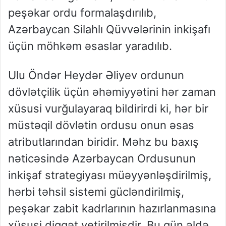
peşəkar ordu formalaşdırılıb,
Azərbaycan Silahlı Qüvvələrinin inkişafı
üçün möhkəm əsaslar yaradılıb
.
Ulu Öndər Heydər Əliyev ordunun
dövlətçilik üçün əhəmiyyətini hər zaman
xüsusi vurğulayaraq bildirirdi ki, hər bir
müstəqil dövlətin ordusu onun əsas
atributlarından biridir. Məhz bu baxış
nəticəsində Azərbaycan Ordusunun
inkişaf strategiyası müəyyənləşdirilmiş,
hərbi təhsil sistemi gücləndirilmiş,
peşəkar zabit kadrlarının hazırlanmasına
xüsusi diqqət yetirilmişdir. Bu gün əldə