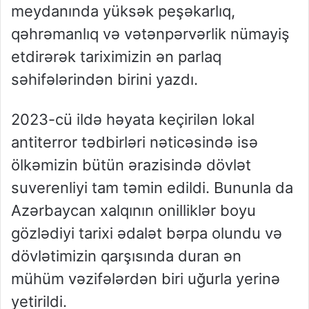
meydanında yüksək peşəkarlıq,
qəhrəmanlıq və vətənpərvərlik nümayiş
etdirərək tariximizin ən parlaq
səhifələrindən birini yazdı.
2023-cü ildə həyata keçirilən lokal
antiterror tədbirləri nəticəsində isə
ölkəmizin bütün ərazisində dövlət
suverenliyi tam təmin edildi. Bununla da
Azərbaycan xalqının onilliklər boyu
gözlədiyi tarixi ədalət bərpa olundu və
dövlətimizin qarşısında duran ən
mühüm vəzifələrdən biri uğurla yerinə
yetirildi.