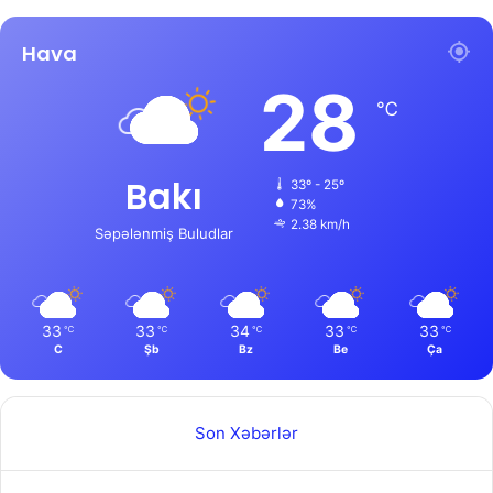
Hava
28
℃
Bakı
33º - 25º
73%
2.38 km/h
Səpələnmiş Buludlar
33
33
34
33
33
℃
℃
℃
℃
℃
C
Şb
Bz
Be
Ça
Son Xəbərlər