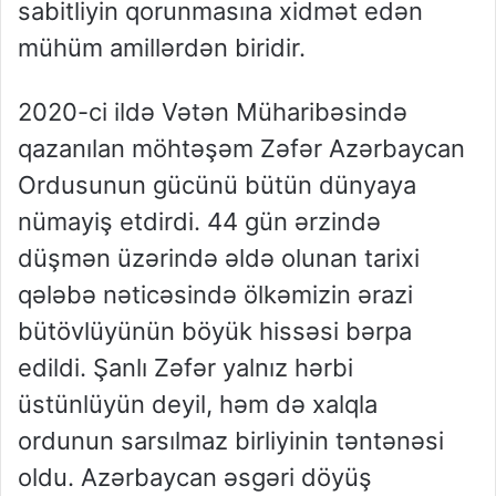
sabitliyin qorunmasına xidmət edən
mühüm amillərdən biridir.
2020-ci ildə Vətən
M
üharibəsində
qazanılan möhtəşəm Zəfər Azərbaycan
Ordusunun gücünü bütün dünyaya
nümayiş etdirdi. 44 gün ərzində
düşmən üzərində əldə olunan tarixi
qələbə nəticəsində ölkəmizin ərazi
bütövlüyünün böyük hissəsi bərpa
edildi. Şanlı Zəfər yalnız hərbi
üstünlüyün deyil, həm də xalqla
ordunun sarsılmaz birliyinin təntənəsi
oldu. Azərbaycan əsgəri döyüş