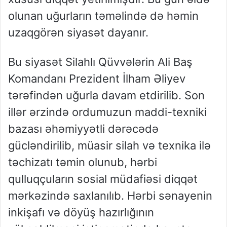
olunan uğurların təməlində də həmin
uzaqgörən siyasət dayanır.
Bu siyasət Silahlı Qüvvələrin Ali Baş
Komandanı Prezident İlham Əliyev
tərəfindən uğurla davam etdirilib. Son
illər ərzində ordumuzun maddi-texniki
bazası əhəmiyyətli dərəcədə
gücləndirilib, müasir silah və texnika ilə
təchizatı təmin olunub, hərbi
qulluqçuların sosial müdafiəsi diqqət
mərkəzində saxlanılıb. Hərbi sənayenin
inkişafı və döyüş hazırlığının