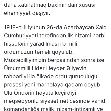
daha xatırlatmaq baxımından xüsusi
əhəmiyyət daşıyır.
1918-ci il iyunun 26-da Azərbaycan Xalq
Cümhuriyyəti tərəfindən ilk nizami hərbi
hissələrin yaradılması ilə milli
ordumuzun təməli qoyulub.
Müstəqilliyimizin bərpasından sonra isə
Ümummilli Lider Heydər Əliyevin
rəhbərliyi ilə ölkədə ordu quruculuğu
prosesi yeni mərhələyə qədəm qoyub.
Ulu Öndərin həyata keçirdiyi
məqsədyönlü siyasət nəticəsində vahid
komandanlığa malik, nizam-intizamlı və