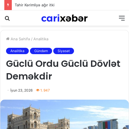
Tahir Kərimliyə ağır itki
Axtarış
M
Ana Səhifə
/
Analitika
Analitika
Gündəm
Siyasət
Güclü Ordu Güclü Dövlət
Deməkdir
İyun 23, 2026
1. 947