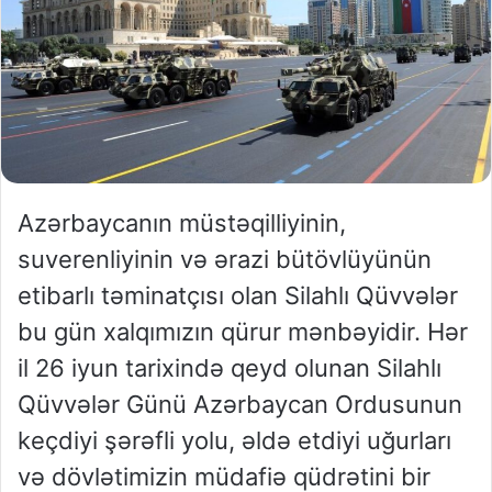
Azərbaycanın müstəqilliyinin,
suverenliyinin və ərazi bütövlüyünün
etibarlı təminatçısı olan Silahlı Qüvvələr
bu gün xalqımızın qürur mənbəyidir. Hər
il 26 iyun tarixində qeyd olunan Silahlı
Qüvvələr Günü Azərbaycan Ordusunun
keçdiyi şərəfli yolu, əldə etdiyi uğurları
və dövlətimizin müdafiə qüdrətini bir