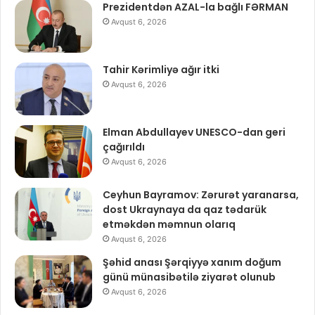
Prezidentdən AZAL-la bağlı FƏRMAN
Avqust 6, 2026
Tahir Kərimliyə ağır itki
Avqust 6, 2026
Elman Abdullayev UNESCO-dan geri
çağırıldı
Avqust 6, 2026
Ceyhun Bayramov: Zərurət yaranarsa,
dost Ukraynaya da qaz tədarük
etməkdən məmnun olarıq
Avqust 6, 2026
Şəhid anası Şərqiyyə xanım doğum
günü münasibətilə ziyarət olunub
Avqust 6, 2026