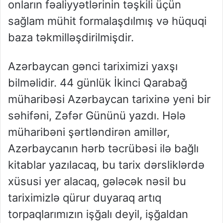
onların fəaliyyətlərinin təşkili üçün
sağlam mühit formalaşdılmış və hüquqi
baza təkmilləşdirilmişdir.
Azərbaycan gənci tariximizi yaxşı
bilməlidir. 44 günlük İkinci Qarabağ
müharibəsi Azərbaycan tarixinə yeni bir
səhifəni, Zəfər Gününü yazdı. Hələ
müharibəni şərtləndirən amillər,
Azərbaycanın hərb təcrübəsi ilə bağlı
kitablar yazılacaq, bu tarix dərsliklərdə
xüsusi yer alacaq, gələcək nəsil bu
tariximizlə qürur duyaraq artıq
torpaqlarımızın işğalı deyil, işğaldan