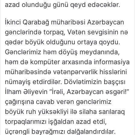
azad olunduğu günü qeyd edəcəklər.
İkinci Qarabağ müharibəsi Azərbaycan
gənclərində torpaq, Vətən sevgisinin nə
qədər böyük olduğunu ortaya qoydu.
Gənclərimiz həm döyüş meydanında,
həm də kompüter arxasında informasiya
müharibəsində vətənpərvərlik hisslərini
nümayiş etdirdilər. Dövlətimizin başçısı
İlham Əliyevin “İrəli, Azərbaycan əsgəri!”
çağırışına cavab verən gənclərimiz
böyük ruh yüksəkliyi ilə silaha sarılaraq
torpaqlarımızı işğaldan azad etdi,
üçrəngli bayrağmızı dalğalandırdılar.