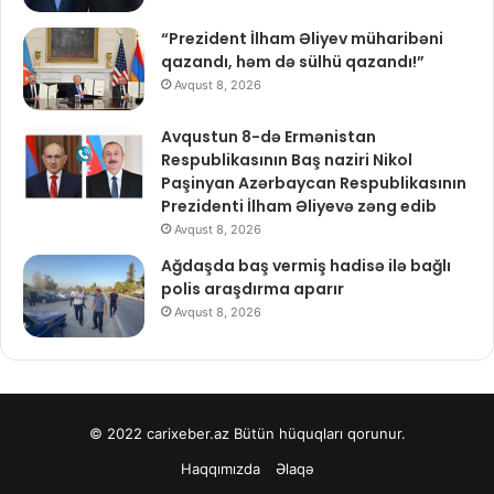
“Prezident İlham Əliyev müharibəni
qazandı, həm də sülhü qazandı!”
Avqust 8, 2026
Avqustun 8-də Ermənistan
Respublikasının Baş naziri Nikol
Paşinyan Azərbaycan Respublikasının
Prezidenti İlham Əliyevə zəng edib
Avqust 8, 2026
Ağdaşda baş vermiş hadisə ilə bağlı
polis araşdırma aparır
Avqust 8, 2026
© 2022
carixeber.az
Bütün hüquqları qorunur.
Haqqımızda
Əlaqə