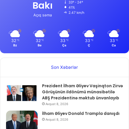
Bakı
33º - 24º
41%
2.47 km/h
Açıq səma
32
32
33
33
33
℃
℃
℃
℃
℃
Bz
Be
Ça
Ç
Ca
Son Xəbərlər
Prezident İlham Əliyev Vaşinqton Zirvə
Görüşünün ildönümü münasibətilə
ABŞ Prezidentinə məktub ünvanlayıb
Avqust 8, 2026
İlham Əliyev Donald Trampla danışdı
Avqust 8, 2026