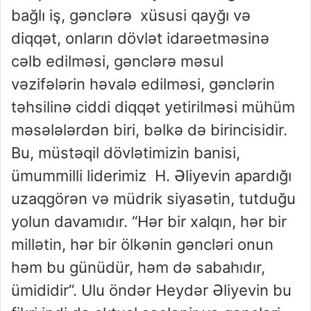
bağlı iş, gənclərə xüsusi qayğı və
diqqət, onların dövlət idarəetməsinə
cəlb edilməsi, gənclərə məsul
vəzifələrin həvalə edilməsi, gənclərin
təhsilinə ciddi diqqət yetirilməsi mühüm
məsələlərdən biri, bəlkə də birincisidir.
Bu, müstəqil dövlətimizin banisi,
ümummilli liderimiz H. Əliyevin apardığı
uzaqgörən və müdrik siyasətin, tutduğu
yolun davamıdır. “Hər bir xalqın, hər bir
millətin, hər bir ölkənin gəncləri onun
həm bu günüdür, həm də sabahıdır,
ümididir”. Ulu öndər Heydər Əliyevin bu