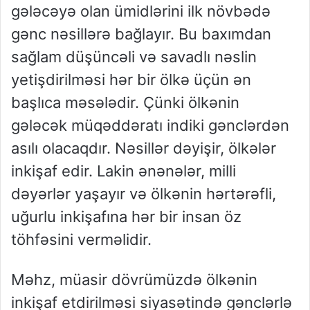
gələcəyə olan ümidlərini ilk növbədə
gənc nəsillərə bağlayır. Bu baxımdan
sağlam düşüncəli və savadlı nəslin
yetişdirilməsi hər bir ölkə üçün ən
başlıca məsələdir. Çünki ölkənin
gələcək müqəddəratı indiki gənclərdən
asılı olacaqdır. Nəsillər dəyişir, ölkələr
inkişaf edir. Lakin ənənələr, milli
dəyərlər yaşayır və ölkənin hərtərəfli,
uğurlu inkişafına hər bir insan öz
töhfəsini verməlidir.
Məhz, müasir dövrümüzdə ölkənin
inkişaf etdirilməsi siyasətində gənclərlə