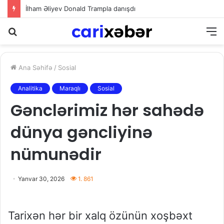
İlham Əliyev Donald Trampla danışdı
Axtarış
M
Ana Səhifə
/
Sosial
Analitika
Maraqlı
Sosial
Gənclərimiz hər sahədə
dünya gəncliyinə
nümunədir
Yanvar 30, 2026
1. 861
Tarixən hər bir xalq özünün xoşbəxt