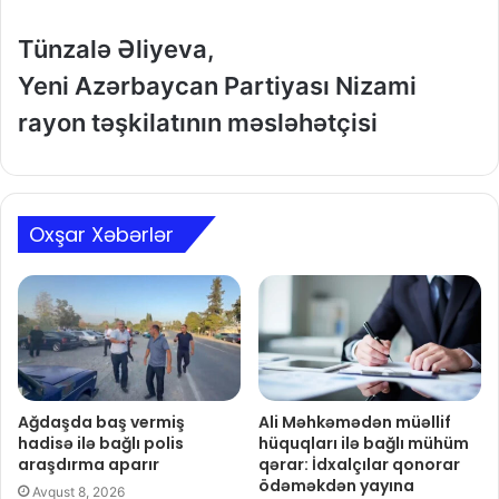
Tünzalə Əliyeva,
Yeni Azərbaycan Partiyası Nizami
rayon təşkilatının məsləhətçisi
Oxşar Xəbərlər
Ağdaşda baş vermiş
Ali Məhkəmədən müəllif
hadisə ilə bağlı polis
hüquqları ilə bağlı mühüm
araşdırma aparır
qərar: İdxalçılar qonorar
ödəməkdən yayına
Avqust 8, 2026