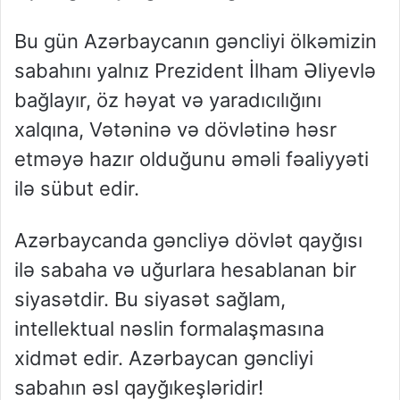
Bu gün Azərbaycanın gəncliyi ölkəmizin
sabahını yalnız Prezident İlham Əliyevlə
bağlayır, öz həyat və yaradıcılığını
xalqına, Vətəninə və dövlətinə həsr
etməyə hazır olduğunu əməli fəaliyyəti
ilə sübut edir.
Azərbaycanda gəncliyə dövlət qayğısı
ilə sabaha və uğurlara hesablanan bir
siyasətdir. Bu siyasət sağlam,
intellektual nəslin formalaşmasına
xidmət edir. Azərbaycan gəncliyi
sabahın əsl qayğıkeşləridir!