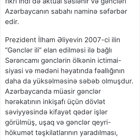
fikri indi də aktual səslənir və gəncləri
Azərbaycanın sabahı naminə səfərbər
edir.
Prezident İlham Əliyevin 2007-ci ilin
“Gənclər ili” elan edilməsi ilə bağlı
Sərəncamı gənclərin ölkənin ictimai-
siyasi və mədəni həyatında fəallığının
daha da yüksəlməsinə səbəb olmuşdur.
Azərbaycanda müasir gənclər
hərəkatının inkişafı üçün dövlət
səviyyəsində kifayət qədər işlər
görülmüş, uşaq və gənclər qeyri-
hökumət təşkilatlarının yaradılması,