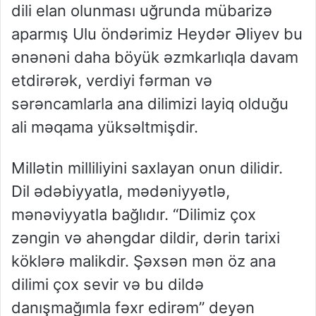
dili elan olunması uğrunda mübarizə
aparmış Ulu öndərimiz Heydər Əliyev bu
ənənəni daha böyük əzmkarlıqla davam
etdirərək, verdiyi fərman və
sərəncamlarla ana dilimizi layiq olduğu
ali məqama yüksəltmişdir.
Millətin milliliyini saxlayan onun dilidir.
Dil ədəbiyyatla, mədəniyyətlə,
mənəviyyatla bağlıdır. “Dilimiz çox
zəngin və ahəngdar dildir, dərin tarixi
köklərə malikdir. Şəxsən mən öz ana
dilimi çox sevir və bu dildə
danışmağımla fəxr edirəm” deyən