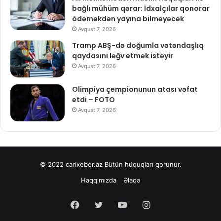
bağlı mühüm qərar: İdxalçılar qonorar
ödəməkdən yayına bilməyəcək
Avqust 7, 2026
Tramp ABŞ-də doğumla vətəndaşlıq
qaydasını ləğv etmək istəyir
Avqust 7, 2026
Olimpiya çempionunun atası vəfat
etdi – FOTO
Avqust 7, 2026
© 2022
carixeber.az
Bütün hüquqları qorunur.
Haqqımızda
Əlaqə
Facebook
Twitter
YouTube
Instagram