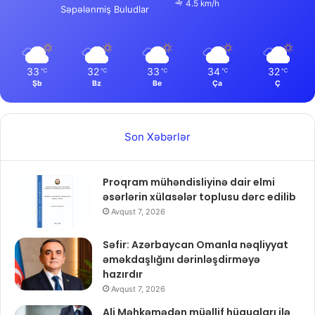
4.5 km/h
Səpələnmiş Buludlar
33
32
33
34
32
℃
℃
℃
℃
℃
Şb
Bz
Be
Ça
Ç
Son Xəbərlər
Proqram mühəndisliyinə dair elmi
əsərlərin xülasələr toplusu dərc edilib
Avqust 7, 2026
Səfir: Azərbaycan Omanla nəqliyyat
əməkdaşlığını dərinləşdirməyə
hazırdır
Avqust 7, 2026
Ali Məhkəmədən müəllif hüquqları ilə