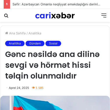
Səfir: Azərbaycan Omanla nəqliyyat əməkdaşlığını dərinləşdirməyə hazırdır
Axtarış
M
Ana Səhifə
/
Analitika
Analitika
Gündəm
Sosial
Gənc nəsildə ana dilinə
sevgi və hörmət hissi
təlqin olunmalıdır
Aprel 24, 2025
1. 585