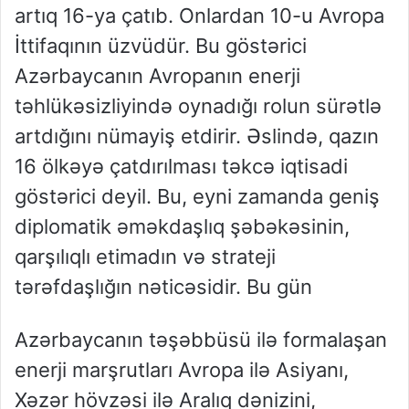
artıq 16-ya çatıb. Onlardan 10-u Avropa
İttifaqının üzvüdür. Bu göstərici
Azərbaycanın Avropanın enerji
təhlükəsizliyində oynadığı rolun sürətlə
artdığını nümayiş etdirir. Əslində, qazın
16 ölkəyə çatdırılması təkcə iqtisadi
göstərici deyil. Bu, eyni zamanda geniş
diplomatik əməkdaşlıq şəbəkəsinin,
qarşılıqlı etimadın və strateji
tərəfdaşlığın nəticəsidir. Bu gün
Azərbaycanın təşəbbüsü ilə formalaşan
enerji marşrutları Avropa ilə Asiyanı,
Xəzər hövzəsi ilə Aralıq dənizini,