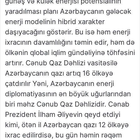
günəş və külək enerjisi potensialının
yaradılması planı Azərbaycanın gələcək
enerji modelinin hibrid xarakter
daşıyacağını göstərir. Bu isə həm enerji
ixracının davamlılığını təmin edir, həm də
ölkənin qlobal iqlim gündəliyinə töhfəsini
artırır. Cənub Qaz Dəhlizi vasitəsilə
Azərbaycanın qazı artıq 16 ölkəyə
çatdırılır Yəni, Azərbaycanın enerji
diplomatiyasının ən böyük uğurlarından
biri məhz Cənub Qaz Dəhlizidir. Cənab
Prezident İlham Əliyevin qeyd etdiyi
kimi, ötən il Azərbaycan qazı 12 ölkəyə
ixrac edilirdisə, bu gün həmin rəqəm