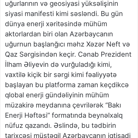
uğurlarının və geosiyasi yüksəlişinin
siyasi manifesti kimi səsləndi. Bu gün
dünya enerji xəritəsində mühüm
aktorlardan biri olan Azərbaycanın
uğurnun başlanğıcı məhz Xəzər Neft və
Qaz Sərgisindən keçir. Cənab Prezident
İlham Əliyevin də vurğuladığı kimi,
vaxtilə kiçik bir sərgi kimi fəaliyyətə
başlayan bu platforma zaman keçdikcə
qlobal enerji gündəliyinin mühüm
müzakirə meydanına çevrilərək “Bakı
Enerji Həftəsi” formatında beynəlxalq
nüfuz qazandı. Əslində, bu tədbirin
tarixçəsi müstəqil Azərbaycanın iqtisadi