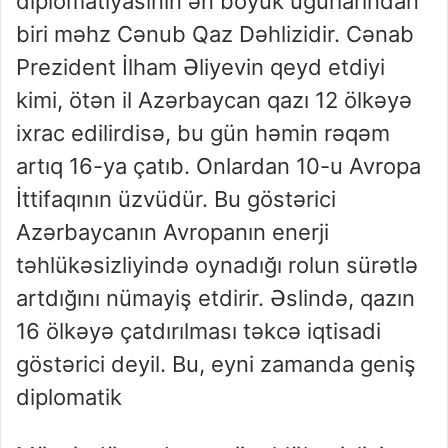
diplomatiyasının ən böyük uğurlarından
biri məhz Cənub Qaz Dəhlizidir. Cənab
Prezident İlham Əliyevin qeyd etdiyi
kimi, ötən il Azərbaycan qazı 12 ölkəyə
ixrac edilirdisə, bu gün həmin rəqəm
artıq 16-ya çatıb. Onlardan 10-u Avropa
İttifaqının üzvüdür. Bu göstərici
Azərbaycanın Avropanın enerji
təhlükəsizliyində oynadığı rolun sürətlə
artdığını nümayiş etdirir. Əslində, qazın
16 ölkəyə çatdırılması təkcə iqtisadi
göstərici deyil. Bu, eyni zamanda geniş
diplomatik