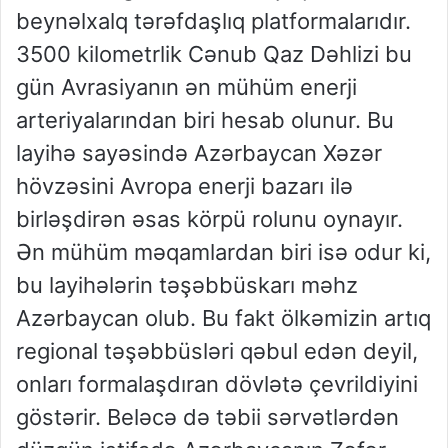
beynəlxalq tərəfdaşlıq platformalarıdır.
3500 kilometrlik Cənub Qaz Dəhlizi bu
gün Avrasiyanın ən mühüm enerji
arteriyalarından biri hesab olunur. Bu
layihə sayəsində Azərbaycan Xəzər
hövzəsini Avropa enerji bazarı ilə
birləşdirən əsas körpü rolunu oynayır.
Ən mühüm məqamlardan biri isə odur ki,
bu layihələrin təşəbbüskarı məhz
Azərbaycan olub. Bu fakt ölkəmizin artıq
regional təşəbbüsləri qəbul edən deyil,
onları formalaşdıran dövlətə çevrildiyini
göstərir. Beləcə də təbii sərvətlərdən