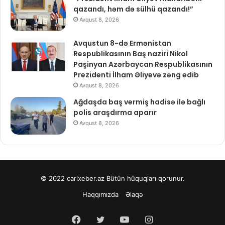
qazandı, həm də sülhü qazandı!”
Avqust 8, 2026
Avqustun 8-də Ermənistan
Respublikasının Baş naziri Nikol
Paşinyan Azərbaycan Respublikasının
Prezidenti İlham Əliyevə zəng edib
Avqust 8, 2026
Ağdaşda baş vermiş hadisə ilə bağlı
polis araşdırma aparır
Avqust 8, 2026
© 2022
carixeber.az
Bütün hüquqları qorunur.
Haqqımızda
Əlaqə
Facebook
Twitter
YouTube
Instagram