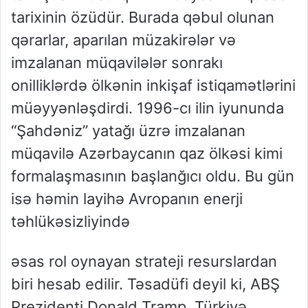
tarixinin özüdür. Burada qəbul olunan
qərarlar, aparılan müzakirələr və
imzalanan müqavilələr sonrakı
onilliklərdə ölkənin inkişaf istiqamətlərini
müəyyənləşdirdi. 1996-cı ilin iyununda
“Şahdəniz” yatağı üzrə imzalanan
müqavilə Azərbaycanın qaz ölkəsi kimi
formalaşmasının başlanğıcı oldu. Bu gün
isə həmin layihə Avropanın enerji
təhlükəsizliyində
əsas rol oynayan strateji resurslardan
biri hesab edilir. Təsadüfi deyil ki, ABŞ
Prezidenti Donald Tramp, Türkiyə