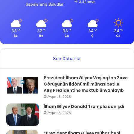
3.42 km/h
Səpələnmiş Buludlar
33
32
33
34
34
℃
℃
℃
℃
℃
Bz
Be
Ça
Ç
Ca
Son Xəbərlər
Prezident İlham Əliyev Vaşinqton Zirvə
Görüşünün ildönümü münasibətilə
ABŞ Prezidentinə məktub ünvanlayıb
Avqust 8, 2026
İlham Əliyev Donald Trampla danışdı
Avqust 8, 2026
“Prezident İlham Əliyev müharibəni