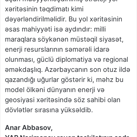
xəritəsinin təqdimatı kimi
dəyərləndirilməlidir. Bu yol xəritəsinin
əsas mahiyyəti isə aydındır: milli
maraqlara söykənən müstəqil siyasət,
enerji resurslarının səmərəli idarə
olunması, güclü diplomatiya və regional
əməkdaşlıq. Azərbaycanın son otuz ildə
qazandığı uğurlar göstərir ki, məhz bu
model ölkəni dünyanın enerji və
geosiyasi xəritəsində söz sahibi olan
dövlətlər sırasına yüksəldib.
Anar Abbasov,