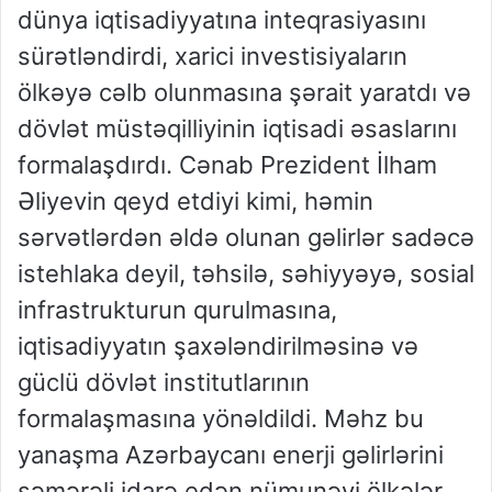
dünya iqtisadiyyatına inteqrasiyasını
sürətləndirdi, xarici investisiyaların
ölkəyə cəlb olunmasına şərait yaratdı və
dövlət müstəqilliyinin iqtisadi əsaslarını
formalaşdırdı. Cənab Prezident İlham
Əliyevin qeyd etdiyi kimi, həmin
sərvətlərdən əldə olunan gəlirlər sadəcə
istehlaka deyil, təhsilə, səhiyyəyə, sosial
infrastrukturun qurulmasına,
iqtisadiyyatın şaxələndirilməsinə və
güclü dövlət institutlarının
formalaşmasına yönəldildi. Məhz bu
yanaşma Azərbaycanı enerji gəlirlərini
səmərəli idarə edən nümunəvi ölkələr