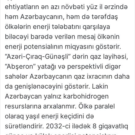
ehtiyatların ən azı növbəti yüz il ərzində
həm Azərbaycanın, həm də tərəfdaş
ölkələrin enerji tələbatını qarşılaya
biləcəyi barədə verilən mesaj ölkənin
enerji potensialının miqyasını göstərir.
“Azəri-Çıraq-Günəşli” dərin qaz layihəsi,
“Abşeron” yatağı və perspektivli digər
sahələr Azərbaycanın qaz ixracının daha
da genişlənəcəyini göstərir. Lakin
Azərbaycan yalnız karbohidrogen
resurslarına arxalanmır. Ölkə paralel
olaraq yaşıl enerji keçidini də
sürətləndirir. 2032-ci ilədək 8 giqavatlıq