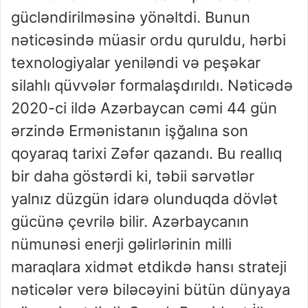
gücləndirilməsinə yönəltdi. Bunun
nəticəsində müasir ordu quruldu, hərbi
texnologiyalar yeniləndi və peşəkar
silahlı qüvvələr formalaşdırıldı. Nəticədə
2020-ci ildə Azərbaycan cəmi 44 gün
ərzində Ermənistanın işğalına son
qoyaraq tarixi Zəfər qazandı. Bu reallıq
bir daha göstərdi ki, təbii sərvətlər
yalnız düzgün idarə olunduqda dövlət
gücünə çevrilə bilir. Azərbaycanın
nümunəsi enerji gəlirlərinin milli
maraqlara xidmət etdikdə hansı strateji
nəticələr verə biləcəyini bütün dünyaya