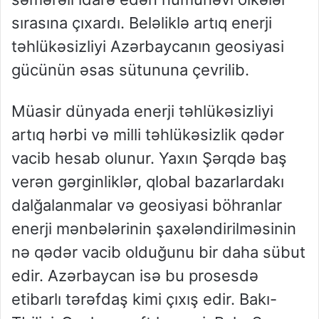
sırasına çıxardı. Beləliklə artıq enerji
təhlükəsizliyi Azərbaycanın geosiyasi
gücünün əsas sütununa çevrilib.
Müasir dünyada enerji təhlükəsizliyi
artıq hərbi və milli təhlükəsizlik qədər
vacib hesab olunur. Yaxın Şərqdə baş
verən gərginliklər, qlobal bazarlardakı
dalğalanmalar və geosiyasi böhranlar
enerji mənbələrinin şaxələndirilməsinin
nə qədər vacib olduğunu bir daha sübut
edir. Azərbaycan isə bu prosesdə
etibarlı tərəfdaş kimi çıxış edir. Bakı-