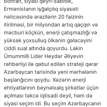
böhran, siyasi qeyri-sabitlik,
Ermənistanın işğalçılıq siyasəti
nəticəsində ərazilərin 20 faizinin
itirilməsi, bir milyondan artıq qaçqın və
məcburi köçkün, enerji çatışmazlığı və
yüksək yoxsulluq ölkənin gələcəyini
ciddi sual altında qoyurdu. Lakin
Ümummilli Lider Heydər Əliyevin
rəhbərliyi ilə qəbul edilən strateji qərar
Azərbaycan tarixində yeni mərhələnin
başlanğıcını qoydu. Xəzərin enerji
ehtiyatlarının beynəlxalq şirkətlər üçün
açılması təkcə iqtisadi deyil, həm də
siyasi seçim idi. Bu seçim Azərbaycanın