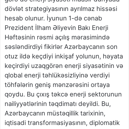
dövlət strategiyasının ayrılmaz hissəsi
hesab olunur. İyunun 1-də cənab
Prezident İlham Əliyevin Bakı Enerji
Həftəsinin rəsmi açılış mərasimində
səsləndirdiyi fikirlər Azərbaycanın son
otuz ildə keçdiyi inkişaf yolunun, həyata
keçirdiyi uzaqgörən enerji siyasətinin və
qlobal enerji təhlükəsizliyinə verdiyi
töhfələrin geniş mənzərəsini ortaya
qoydu. Bu çıxış təkcə enerji sektorunun
nailiyyətlərinin təqdimatı deyildi. Bu,
Azərbaycanın müstəqillik tarixinin,
iqtisadi transformasiyasının, diplomatik