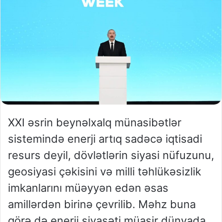
XXI əsrin beynəlxalq münasibətlər
sistemində enerji artıq sadəcə iqtisadi
resurs deyil, dövlətlərin siyasi nüfuzunu,
geosiyasi çəkisini və milli təhlükəsizlik
imkanlarını müəyyən edən əsas
amillərdən birinə çevrilib. Məhz buna
görə də enerji siyasəti müasir dünyada