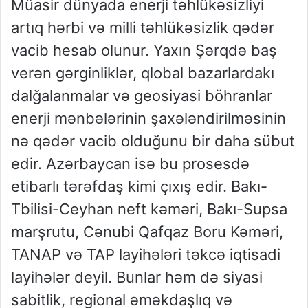
Müasir dünyada enerji təhlükəsizliyi
artıq hərbi və milli təhlükəsizlik qədər
vacib hesab olunur. Yaxın Şərqdə baş
verən gərginliklər, qlobal bazarlardakı
dalğalanmalar və geosiyasi böhranlar
enerji mənbələrinin şaxələndirilməsinin
nə qədər vacib olduğunu bir daha sübut
edir. Azərbaycan isə bu prosesdə
etibarlı tərəfdaş kimi çıxış edir. Bakı-
Tbilisi-Ceyhan neft kəməri, Bakı-Supsa
marşrutu, Cənubi Qafqaz Boru Kəməri,
TANAP və TAP layihələri təkcə iqtisadi
layihələr deyil. Bunlar həm də siyasi
sabitlik, regional əməkdaşlıq və