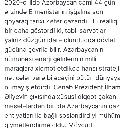
2020-ci ildə Azərbaycan cəmi 44 gün
ərzində Ermənistanın işğalına son
qoyaraq tarixi Zəfər qazandı. Bu reallıq
bir daha göstərdi ki, təbii sərvətlər
yalnız düzgün idarə olunduqda dövlət
gücünə çevrilə bilir. Azərbaycanın
nümunəsi enerji gəlirlərinin milli
maraqlara xidmət etdikdə hansı strateji
nəticələr verə biləcəyini bütün dünyaya
nümayiş etdirdi. Cənab Prezident İlham
Əliyevin çıxışında xüsusi diqqət çəkən
məsələlərdən biri də Azərbaycanın qaz
ehtiyatları ilə bağlı səsləndirdiyi mühüm
qiymətləndirmə oldu. Mövcud