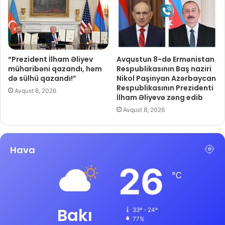
“Prezident İlham Əliyev
Avqustun 8-də Ermənistan
müharibəni qazandı, həm
Respublikasının Baş naziri
də sülhü qazandı!”
Nikol Paşinyan Azərbaycan
Respublikasının Prezidenti
Avqust 8, 2026
İlham Əliyevə zəng edib
Avqust 8, 2026
Hava
26
℃
Bakı
33º - 24º
77%