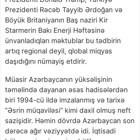
Prezidenti Rəcəb Tayyib Ərdoğan və
Böyük Britaniyanın Baş naziri Kir
Starmerin Bakı Enerji Həftəsinə
ünvanladıqları məktublar bu tədbirin
artıq regional deyil, qlobal miqyas
daşıdığını nümayiş etdirir.
Müasir Azərbaycanın yüksəlişinin
təməlində dayanan əsas hadisələrdən
biri 1994-cü ildə imzalanmış və tarixə
“Əsrin müqaviləsi” kimi daxil olmuş neft
sazişidir. Həmin dövrdə Azərbaycan son
dərəcə ağır vəziyyətdə idi. İqtisadi