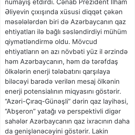
nümayiş etdirdi. Cənab Prezident İlham
Əliyevin çıxışında xüsusi diqqət çəkən
məsələlərdən biri də Azərbaycanın qaz
ehtiyatları ilə bağlı səsləndirdiyi mühüm
qiymətləndirmə oldu. Mövcud
ehtiyatların ən azı növbəti yüz il ərzində
həm Azərbaycanın, həm də tərəfdaş
ölkələrin enerji tələbatını qarşılaya
biləcəyi barədə verilən mesaj ölkənin
enerji potensialının miqyasını göstərir.
“Azəri-Çıraq-Günəşli” dərin qaz layihəsi,
“Abşeron” yatağı və perspektivli digər
sahələr Azərbaycanın qaz ixracının daha
da genişlənəcəyini göstərir. Lakin