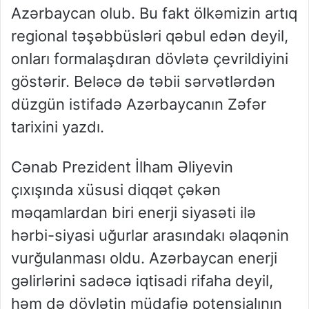
Azərbaycan olub. Bu fakt ölkəmizin artıq
regional təşəbbüsləri qəbul edən deyil,
onları formalaşdıran dövlətə çevrildiyini
göstərir. Beləcə də təbii sərvətlərdən
düzgün istifadə Azərbaycanın Zəfər
tarixini yazdı.
Cənab Prezident İlham Əliyevin
çıxışında xüsusi diqqət çəkən
məqamlardan biri enerji siyasəti ilə
hərbi-siyasi uğurlar arasındakı əlaqənin
vurğulanması oldu. Azərbaycan enerji
gəlirlərini sadəcə iqtisadi rifaha deyil,
həm də dövlətin müdafiə potensialının