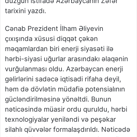
düzgün istifadə Azərbaycanın Zəfər
tarixini yazdı.
Cənab Prezident İlham Əliyevin
çıxışında xüsusi diqqət çəkən
məqamlardan biri enerji siyasəti ilə
hərbi-siyasi uğurlar arasındakı əlaqənin
vurğulanması oldu. Azərbaycan enerji
gəlirlərini sadəcə iqtisadi rifaha deyil,
həm də dövlətin müdafiə potensialının
gücləndirilməsinə yönəltdi. Bunun
nəticəsində müasir ordu quruldu, hərbi
texnologiyalar yeniləndi və peşəkar
silahlı qüvvələr formalaşdırıldı. Nəticədə