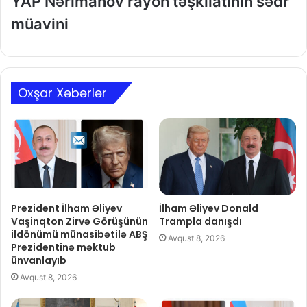
YAP Nərimanov rayon təşkilatının sədr
müavini
Oxşar Xəbərlər
Prezident İlham Əliyev
İlham Əliyev Donald
Vaşinqton Zirvə Görüşünün
Trampla danışdı
ildönümü münasibətilə ABŞ
Avqust 8, 2026
Prezidentinə məktub
ünvanlayıb
Avqust 8, 2026