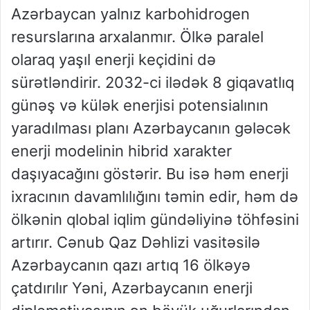
Azərbaycan yalnız karbohidrogen
resurslarına arxalanmır. Ölkə paralel
olaraq yaşıl enerji keçidini də
sürətləndirir. 2032-ci ilədək 8 giqavatlıq
günəş və külək enerjisi potensialının
yaradılması planı Azərbaycanın gələcək
enerji modelinin hibrid xarakter
daşıyacağını göstərir. Bu isə həm enerji
ixracının davamlılığını təmin edir, həm də
ölkənin qlobal iqlim gündəliyinə töhfəsini
artırır. Cənub Qaz Dəhlizi vasitəsilə
Azərbaycanın qazı artıq 16 ölkəyə
çatdırılır Yəni, Azərbaycanın enerji