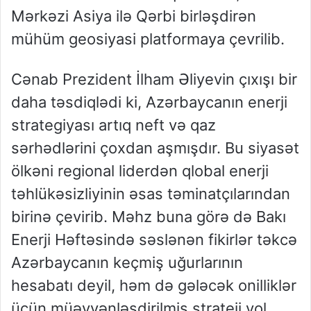
Mərkəzi Asiya ilə Qərbi birləşdirən
mühüm geosiyasi platformaya çevrilib.
Cənab Prezident İlham Əliyevin çıxışı bir
daha təsdiqlədi ki, Azərbaycanın enerji
strategiyası artıq neft və qaz
sərhədlərini çoxdan aşmışdır. Bu siyasət
ölkəni regional liderdən qlobal enerji
təhlükəsizliyinin əsas təminatçılarından
birinə çevirib. Məhz buna görə də Bakı
Enerji Həftəsində səslənən fikirlər təkcə
Azərbaycanın keçmiş uğurlarının
hesabatı deyil, həm də gələcək onilliklər
üçün müəyyənləşdirilmiş strateji yol