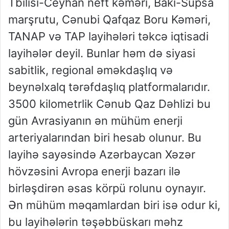
Tbilisi-Ceyhan neft kəməri, Bakı-Supsa
marşrutu, Cənubi Qafqaz Boru Kəməri,
TANAP və TAP layihələri təkcə iqtisadi
layihələr deyil. Bunlar həm də siyasi
sabitlik, regional əməkdaşlıq və
beynəlxalq tərəfdaşlıq platformalarıdır.
3500 kilometrlik Cənub Qaz Dəhlizi bu
gün Avrasiyanın ən mühüm enerji
arteriyalarından biri hesab olunur. Bu
layihə sayəsində Azərbaycan Xəzər
hövzəsini Avropa enerji bazarı ilə
birləşdirən əsas körpü rolunu oynayır.
Ən mühüm məqamlardan biri isə odur ki,
bu layihələrin təşəbbüskarı məhz