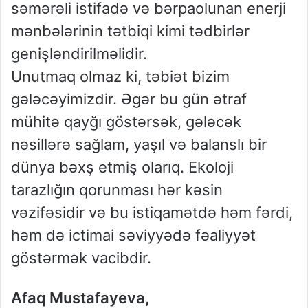
səmərəli istifadə və bərpaolunan enerji
mənbələrinin tətbiqi kimi tədbirlər
genişləndirilməlidir.
Unutmaq olmaz ki, təbiət bizim
gələcəyimizdir. Əgər bu gün ətraf
mühitə qayğı göstərsək, gələcək
nəsillərə sağlam, yaşıl və balanslı bir
dünya bəxş etmiş olarıq. Ekoloji
tarazlığın qorunması hər kəsin
vəzifəsidir və bu istiqamətdə həm fərdi,
həm də ictimai səviyyədə fəaliyyət
göstərmək vacibdir.
Afaq Mustafayeva,