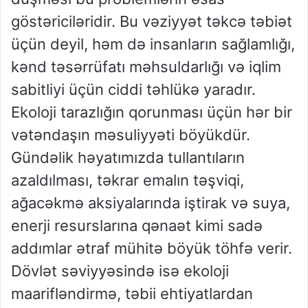
göstəriciləridir. Bu vəziyyət təkcə təbiət
üçün deyil, həm də insanların sağlamlığı,
kənd təsərrüfatı məhsuldarlığı və iqlim
sabitliyi üçün ciddi təhlükə yaradır.
Ekoloji tarazlığın qorunması üçün hər bir
vətəndaşın məsuliyyəti böyükdür.
Gündəlik həyatımızda tullantıların
azaldılması, təkrar emalın təşviqi,
ağacəkmə aksiyalarında iştirak və suya,
enerji resurslarına qənaət kimi sadə
addımlar ətraf mühitə böyük töhfə verir.
Dövlət səviyyəsində isə ekoloji
maarifləndirmə, təbii ehtiyatlardan