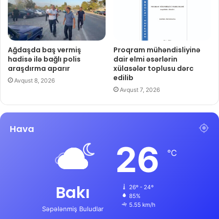
Ağdaşda baş vermiş
Proqram mühəndisliyinə
hadisə ilə bağlı polis
dair elmi əsərlərin
araşdırma aparır
xülasələr toplusu dərc
edilib
Avqust 8, 2026
Avqust 7, 2026
Hava
26
℃
Bakı
26º - 24º
85%
5.55 km/h
Səpələnmiş Buludlar