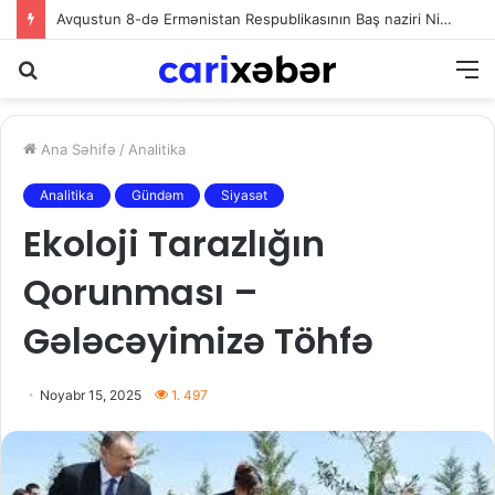
Avqustun 8-də Ermənistan Respublikasının Baş naziri Nikol Paşinyan Azərbaycan Respublikasının Prezidenti İlham Əliyevə zəng edib
Axtarış
M
Ana Səhifə
/
Analitika
Analitika
Gündəm
Siyasət
Ekoloji Tarazlığın
Qorunması –
Gələcəyimizə Töhfə
Noyabr 15, 2025
1. 497