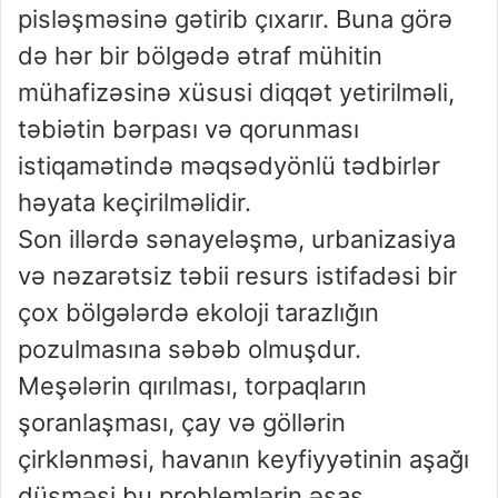
pisləşməsinə gətirib çıxarır. Buna görə
də hər bir bölgədə ətraf mühitin
mühafizəsinə xüsusi diqqət yetirilməli,
təbiətin bərpası və qorunması
istiqamətində məqsədyönlü tədbirlər
həyata keçirilməlidir.
Son illərdə sənayeləşmə, urbanizasiya
və nəzarətsiz təbii resurs istifadəsi bir
çox bölgələrdə ekoloji tarazlığın
pozulmasına səbəb olmuşdur.
Meşələrin qırılması, torpaqların
şoranlaşması, çay və göllərin
çirklənməsi, havanın keyfiyyətinin aşağı
düşməsi bu problemlərin əsas