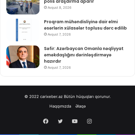
polis araşdırma aparır
Avqust 8, 2026
Proqram mühəndisliyinə dair elmi
əsərlərin xülasələr toplusu dərc edilib
Avqust 7, 2026
Səfir: Azərbaycan Omanla nəqliyyat
əməkdaşlığını dərinləşdirməyə
hazırdır
Avqust 7, 2026
© 2022
carixeber.az
Bütün hüquqları qorunur.
Haqqımızda
Əlaqə
Facebook
Twitter
YouTube
Instagram