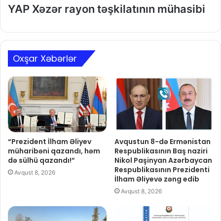
YAP Xəzər rayon təşkilatının mühasibi
Oxşar Xəbərlər
“Prezident İlham Əliyev
Avqustun 8-də Ermənistan
müharibəni qazandı, həm
Respublikasının Baş naziri
də sülhü qazandı!”
Nikol Paşinyan Azərbaycan
Respublikasının Prezidenti
Avqust 8, 2026
İlham Əliyevə zəng edib
Avqust 8, 2026