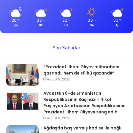
26
33
32
33
33
℃
℃
℃
℃
℃
Şb
Bz
Be
Ça
Ç
Son Xəbərlər
“Prezident İlham Əliyev müharibəni
qazandı, həm də sülhü qazandı!”
Avqust 8, 2026
Avqustun 8-də Ermənistan
Respublikasının Baş naziri Nikol
Paşinyan Azərbaycan Respublikasının
Prezidenti İlham Əliyevə zəng edib
Avqust 8, 2026
Ağdaşda baş vermiş hadisə ilə bağlı