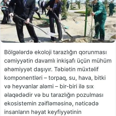
Bölgələrdə ekoloji tarazlığın qorunması
cəmiyyətin davamlı inkişafı üçün mühüm
əhəmiyyət daşıyır. Təbiətin müxtəlif
komponentləri – torpaq, su, hava, bitki
və heyvanlar aləmi – bir-biri ilə sıx
əlaqədədir və bu tarazlığın pozulması
ekosistemin zəifləməsinə, nəticədə
insanların həyat keyfiyyətinin