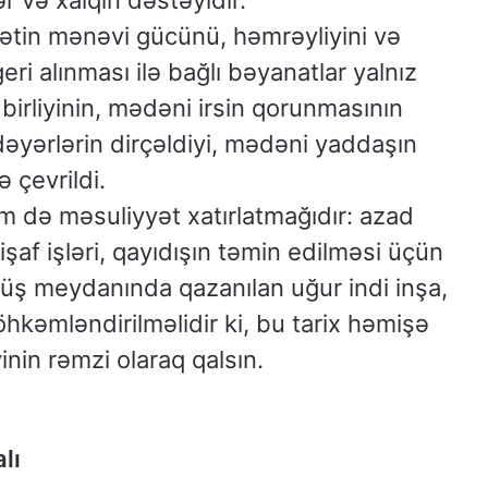
lətin mənəvi gücünü, həmrəyliyini və
ri alınması ilə bağlı bəyanatlar yalnız
birliyinin, mədəni irsin qorunmasının
əyərlərin dirçəldiyi, mədəni yaddaşın
 çevrildi.
də məsuliyyət xatırlatmağıdır: azad
şaf işləri, qayıdışın təmin edilməsi üçün
yüş meydanında qazanılan uğur indi inşa,
öhkəmləndirilməlidir ki, bu tarix həmişə
inin rəmzi olaraq qalsın.
lı