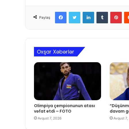
Facebook
Twitter
LinkedIn
Tumblr
Pinterest
Paylaş
Oxşar Xəbərlər
Olimpiya çempionunun atası
“Düşünmü
vəfat etdi – FOTO
davam gə
Avqust 7, 2026
Avqust 7,