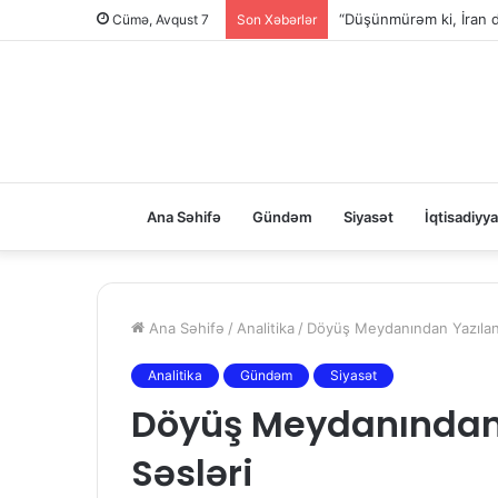
“Düşünmürəm ki, İran d
Cümə, Avqust 7
Son Xəbərlər
Ana Səhifə
Gündəm
Siyasət
İqtisadiyya
Ana Səhifə
/
Analitika
/
Döyüş Meydanından Yazılan 
Analitika
Gündəm
Siyasət
Döyüş Meydanından Y
Səsləri