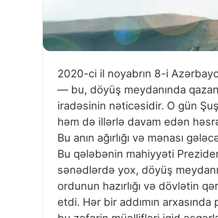
2020-ci il noyabrın 8-i Azərbay
— bu, döyüş meydanında qazanılm
iradəsinin nəticəsidir. O gün Şuşa
həm də illərlə davam edən həsrət
Bu anın ağırlığı və mənası gələcək
Bu qələbənin mahiyyəti Prezident
sənədlərdə yox, döyüş meydanın
ordunun hazırlığı və dövlətin qər
etdi. Hər bir addımın arxasında 
bu zəfərin müəllifləri igid əsgərl