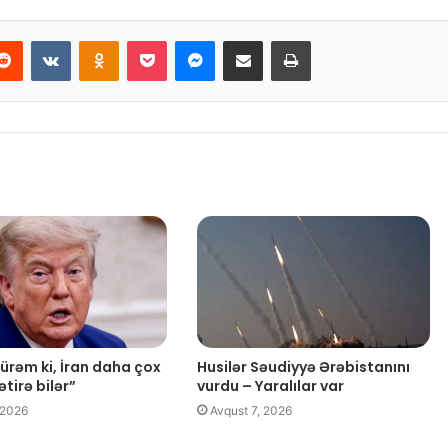
Reddit
VKontakte
Odnoklassniki
Pocket
Messenger
Email ilə paylaş
Print
rəm ki, İran daha çox
Husilər Səudiyyə Ərəbistanını
tirə bilər”
vurdu – Yaralılar var
 2026
Avqust 7, 2026