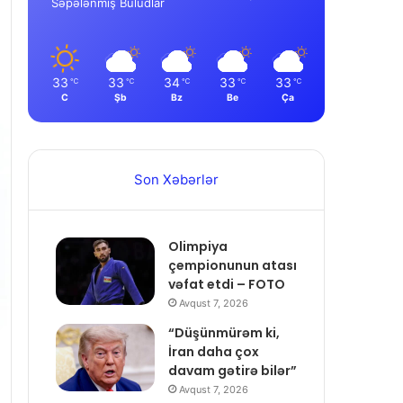
Səpələnmiş Buludlar
33
33
34
33
33
℃
℃
℃
℃
℃
C
Şb
Bz
Be
Ça
Son Xəbərlər
Olimpiya
çempionunun atası
vəfat etdi – FOTO
Avqust 7, 2026
“Düşünmürəm ki,
İran daha çox
davam gətirə bilər”
Avqust 7, 2026