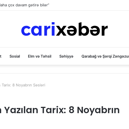
aha çox davam gətirə bilər”
t
Sosial
Elm və Təhsil
Səhiyyə
Qarabağ və Şərqi Zəngəzu
Tarix: 8 Noyabrın Səsləri
azılan Tarix: 8 Noyabrın