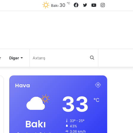
℃
30
Facebook
Twitter
YouTube
Instagram
Bakı
Axtarış
r
Digər
Hava
33
℃
Bakı
33º - 25º
43%
3.06 km/h