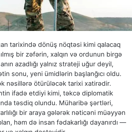
can tarixində dönüş nöqtəsi kimi qalacaq
ış bir zəfərin, xalqın və ordunun birgə
nın azadlığı yalnız strateji uğur deyil,
in sonu, yeni ümidlərin başlanğıcı oldu.
 nəsillərə ötürüləcək tarixi xatirədir.
in ifadə etdiyi kimi, təkcə diplomatik
da təsdiq olundu. Müharibə şərtləri,
arlılığı bir araya gələrək nəticəni müəyyən
plan, həm də insan fədakarlığı dayanırdı —
ər və xalqın dəstəyidir.