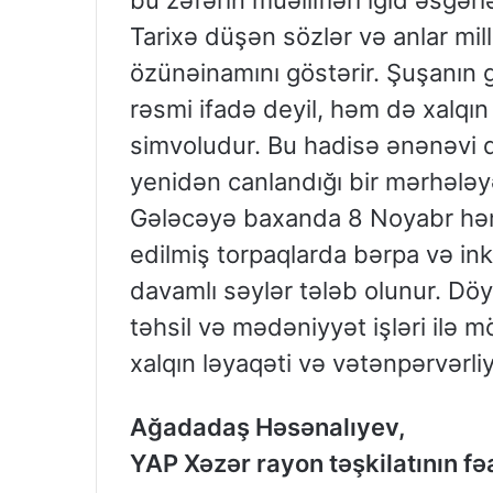
Tarixə düşən sözlər və anlar mil
özünəinamını göstərir. Şuşanın ge
rəsmi ifadə deyil, həm də xalqın 
simvoludur. Bu hadisə ənənəvi d
yenidən canlandığı bir mərhələyə
Gələcəyə baxanda 8 Noyabr həm 
edilmiş torpaqlarda bərpa və inki
davamlı səylər tələb olunur. Dö
təhsil və mədəniyyət işləri ilə m
xalqın ləyaqəti və vətənpərvərliy
Ağadadaş Həsənalıyev,
YAP Xəzər rayon təşkilatının fəa