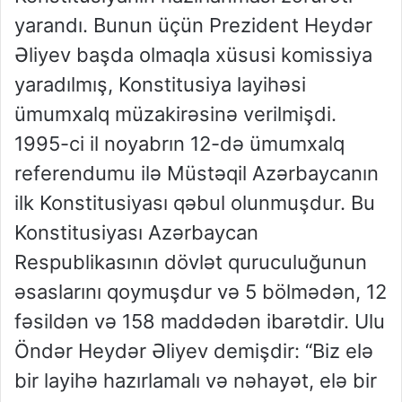
yarandı. Bunun üçün Prezident Heydər
Əliyev başda olmaqla xüsusi komissiya
yaradılmış, Konstitusiya layihəsi
ümumxalq müzakirəsinə verilmişdi.
1995-ci il noyabrın 12-də ümumxalq
referendumu ilə Müstəqil Azərbaycanın
ilk Konstitusiyası qəbul olunmuşdur. Bu
Konstitusiyası Azərbaycan
Respublikasının dövlət quruculuğunun
əsaslarını qoymuşdur və 5 bölmədən, 12
fəsildən və 158 maddədən ibarətdir. Ulu
Öndər Heydər Əliyev demişdir: “Biz elə
bir layihə hazırlamalı və nəhayət, elə bir