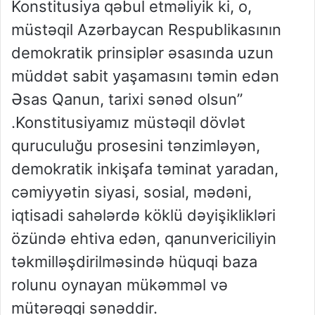
Konstitusiya qəbul etməliyik ki, o,
müstəqil Azərbaycan Respublikasının
demokratik prinsiplər əsasında uzun
müddət sabit yaşamasını təmin edən
Əsas Qanun, tarixi sənəd olsun”
.Konstitusiyamız müstəqil dövlət
quruculuğu prosesini tənzimləyən,
demokratik inkişafa təminat yaradan,
cəmiyyətin siyasi, sosial, mədəni,
iqtisadi sahələrdə köklü dəyişiklikləri
özündə ehtiva edən, qanunvericiliyin
təkmilləşdirilməsində hüquqi baza
rolunu oynayan mükəmməl və
mütərəqqi sənəddir.