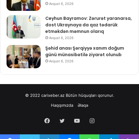
Avqust 6, 2026
Ceyhun Bayramov: Zərurət yaranarsa,
dost Ukraynaya da qaz tədarük
etməkdən məmnun olarıq
Avqust 6, 2026
Şəhid anası Şərqiyyə xanım doğum
günü münasibətilə ziyarət olunub
Avqust 6, 2026
© 2022
carixeber.az
Bütün hüquqları qorunur.
Haqqımızda
Əlaqə
Facebook
Twitter
YouTube
Instagram