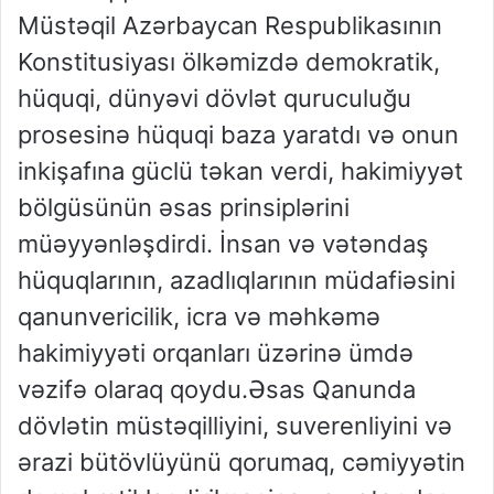
Müstəqil Azərbaycan Respublikasının
Konstitusiyası ölkəmizdə demokratik,
hüquqi, dünyəvi dövlət quruculuğu
prosesinə hüquqi baza yaratdı və onun
inkişafına güclü təkan verdi, hakimiyyət
bölgüsünün əsas prinsiplərini
müəyyənləşdirdi. İnsan və vətəndaş
hüquqlarının, azadlıqlarının müdafiəsini
qanunvericilik, icra və məhkəmə
hakimiyyəti orqanları üzərinə ümdə
vəzifə olaraq qoydu.Əsas Qanunda
dövlətin müstəqilliyini, suverenliyini və
ərazi bütövlüyünü qorumaq, cəmiyyətin