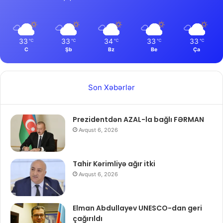
33
33
34
33
33
℃
℃
℃
℃
℃
C
Şb
Bz
Be
Ça
Son Xəbərlər
Prezidentdən AZAL-la bağlı FƏRMAN
Avqust 6, 2026
Tahir Kərimliyə ağır itki
Avqust 6, 2026
Elman Abdullayev UNESCO-dan geri
çağırıldı