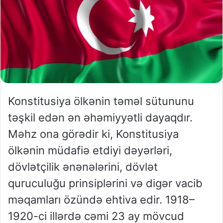
Konstitusiya ölkənin təməl sütununu
təşkil edən ən əhəmiyyətli dayaqdır.
Məhz ona görədir ki, Konstitusiya
ölkənin müdafiə etdiyi dəyərləri,
dövlətçilik ənənələrini, dövlət
quruculuğu prinsiplərini və digər vacib
məqamları özündə ehtiva edir. 1918–
1920-ci illərdə cəmi 23 ay mövcud