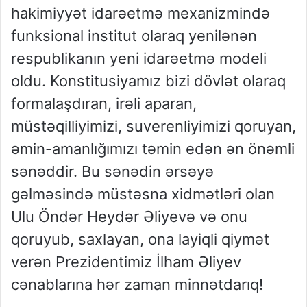
hakimiyyət idarəetmə mexanizmində
funksional institut olaraq yenilənən
respublikanın yeni idarəetmə modeli
oldu. Konstitusiyamız bizi dövlət olaraq
formalaşdıran, irəli aparan,
müstəqilliyimizi, suverenliyimizi qoruyan,
əmin-amanlığımızı təmin edən ən önəmli
sənəddir. Bu sənədin ərsəyə
gəlməsində müstəsna xidmətləri olan
Ulu Öndər Heydər Əliyevə və onu
qoruyub, saxlayan, ona layiqli qiymət
verən Prezidentimiz İlham Əliyev
cənablarına hər zaman minnətdarıq!