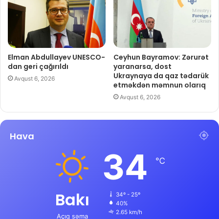
Elman Abdullayev UNESCO-
Ceyhun Bayramov: Zərurət
dan geri çağırıldı
yaranarsa, dost
Ukraynaya da qaz tədarük
Avqust 6, 2026
etməkdən məmnun olarıq
Avqust 6, 2026
Hava
34
℃
Bakı
34º - 25º
40%
2.65 km/h
Açıq səma