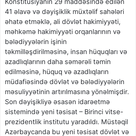
Konstitusiyanın 29 maddəsində edilən
41 əlavə və dəyişiklik müxtəlif sahələri
əhatə etməklə, ali dövlət hakimiyyəti,
məhkəmə hakimiyyəti orqanlarının və
bələdiyyələrin işinin
təkmilləşdirilməsinə, insan hüquqları və
azadlıqlarının daha səmərəli təmin
edilməsinə, hüquq və azadlıqların
müdafiəsində dövlət və bələdiyyələrin
məsuliyyətinin artırılmasına yönəlmişdir.
Son dəyişikliyə əsasən idarəetmə
sistemində yeni təsisat – Birinci vitse-
prezidentlik institutu yaradıldı. Müstəqil
Azərbaycanda bu yeni təsisat dövlət və