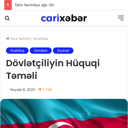
Elman Abdullayev UNESCO-dan geri çağırıldı
Axtarış
M
Ana Səhifə
/
Analitika
Analitika
Gündəm
Siyasət
Dövlətçiliyin Hüquqi
Təməli
Noyabr 8, 2025
1. 764