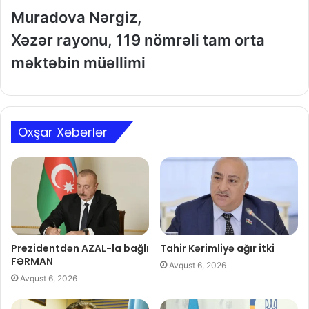
Muradova Nərgiz,
Xəzər rayonu, 119 nömrəli tam orta
məktəbin müəllimi
Oxşar Xəbərlər
Prezidentdən AZAL-la bağlı
Tahir Kərimliyə ağır itki
FƏRMAN
Avqust 6, 2026
Avqust 6, 2026