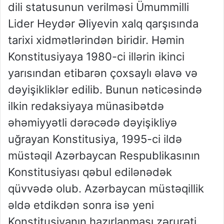
dili statusunun verilməsi Ümummilli
Lider Heydər Əliyevin xalq qarşısında
tarixi xidmətlərindən biridir. Həmin
Konstitusiyaya 1980-ci illərin ikinci
yarısından etibarən çoxsaylı əlavə və
dəyişikliklər edilib. Bunun nəticəsində
ilkin redaksiyaya münasibətdə
əhəmiyyətli dərəcədə dəyişikliyə
uğrayan Konstitusiya, 1995-ci ildə
müstəqil Azərbaycan Respublikasının
Konstitusiyası qəbul edilənədək
qüvvədə olub. Azərbaycan müstəqillik
əldə etdikdən sonra isə yeni
Konstitusiyanın hazırlanması zərurəti