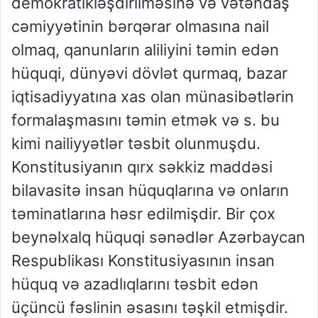
demokratikləşdirilməsinə və vətəndaş
cəmiyyətinin bərqərar olmasına nail
olmaq, qanunların aliliyini təmin edən
hüquqi, dünyəvi dövlət qurmaq, bazar
iqtisadiyyatına xas olan münasibətlərin
formalaşmasını təmin etmək və s. bu
kimi nailiyyətlər təsbit olunmuşdu.
Konstitusiyanın qırx səkkiz maddəsi
bilavasitə insan hüquqlarına və onların
təminatlarına həsr edilmişdir. Bir çox
beynəlxalq hüquqi sənədlər Azərbaycan
Respublikası Konstitusiyasının insan
hüquq və azadlıqlarını təsbit edən
üçüncü fəslinin əsasını təşkil etmişdir.