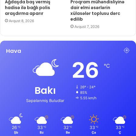
Ağdaşda baş vermiş
Proqram mühəndisliyinə
hadisə ilə bağlı polis
dair elmi əsərlərin
araşdırma aparır
xülasələr toplusu dərc
edilib
Avqust 8, 2026
Avqust 7, 2026
Hava
26
℃
Bakı
26º - 24º
85%
5.55 km/h
Səpələnmiş Buludlar
26
33
32
33
33
℃
℃
℃
℃
℃
Şb
Bz
Be
Ça
Ç