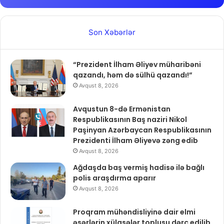
Son Xəbərlər
“Prezident İlham Əliyev müharibəni
qazandı, həm də sülhü qazandı!”
Avqust 8, 2026
Avqustun 8-də Ermənistan
Respublikasının Baş naziri Nikol
Paşinyan Azərbaycan Respublikasının
Prezidenti İlham Əliyevə zəng edib
Avqust 8, 2026
Ağdaşda baş vermiş hadisə ilə bağlı
polis araşdırma aparır
Avqust 8, 2026
Proqram mühəndisliyinə dair elmi
əsərlərin xülasələr toplusu dərc edilib