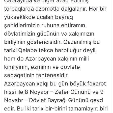
Cəbrayılda və digər azad edilmiş
torpaqlarda əzəmətlə dalğalanır. Hər bir
yüksəklikdə ucalan bayraq
şəhidlərimizin ruhuna ehtiramın,
dövlətimizin gücünün və xalqımızın
birliyinin göstəricisidir. Qazanılmış bu
tarixi Qələbə təkcə hərbi uğur deyil,
həm də Azərbaycan xalqının milli
kimliyinin, əzminin və dövlətə
sədaqətinin təntənəsidir.
Azərbaycan xalqı bu gün böyük fəxarət
hissi ilə 8 Noyabr – Zəfər Gününü və 9
Noyabr – Dövlət Bayrağı Gününü qeyd
edir. Bu iki tarix bir-birini tamamlayır: biri