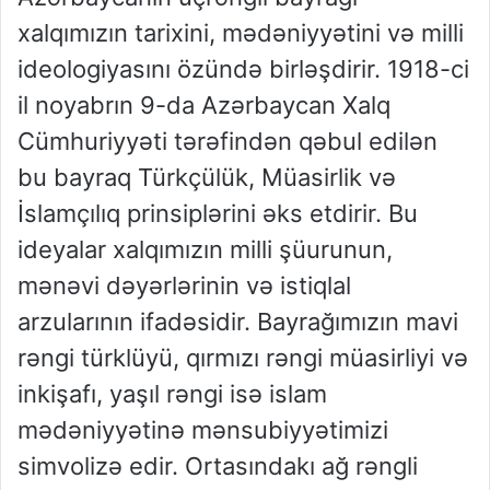
xalqımızın tarixini, mədəniyyətini və milli
ideologiyasını özündə birləşdirir. 1918-ci
il noyabrın 9-da Azərbaycan Xalq
Cümhuriyyəti tərəfindən qəbul edilən
bu bayraq Türkçülük, Müasirlik və
İslamçılıq prinsiplərini əks etdirir. Bu
ideyalar xalqımızın milli şüurunun,
mənəvi dəyərlərinin və istiqlal
arzularının ifadəsidir. Bayrağımızın mavi
rəngi türklüyü, qırmızı rəngi müasirliyi və
inkişafı, yaşıl rəngi isə islam
mədəniyyətinə mənsubiyyətimizi
simvolizə edir. Ortasındakı ağ rəngli