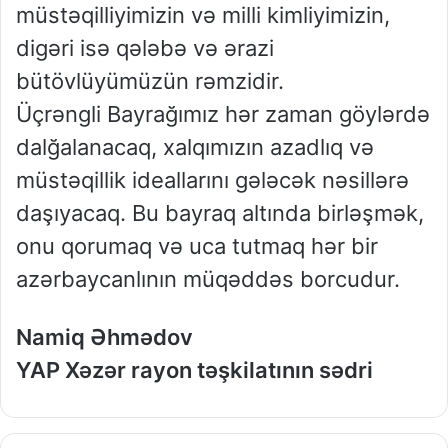
müstəqilliyimizin və milli kimliyimizin,
digəri isə qələbə və ərazi
bütövlüyümüzün rəmzidir.
Üçrəngli Bayrağımız hər zaman göylərdə
dalğalanacaq, xalqımızın azadlıq və
müstəqillik ideallarını gələcək nəsillərə
daşıyacaq. Bu bayraq altında birləşmək,
onu qorumaq və uca tutmaq hər bir
azərbaycanlının müqəddəs borcudur.
Namiq Əhmədov
YAP Xəzər rayon təşkilatının sədri