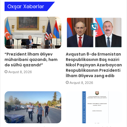
Oxşar Xəbərlər
“Prezident İlham Əliyev
Avqustun 8-də Ermənistan
müharibəni qazandı, həm
Respublikasının Baş naziri
də sülhü qazandı!”
Nikol Paşinyan Azərbaycan
Respublikasının Prezidenti
Avqust 8, 2026
İlham Əliyevə zəng edib
Avqust 8, 2026