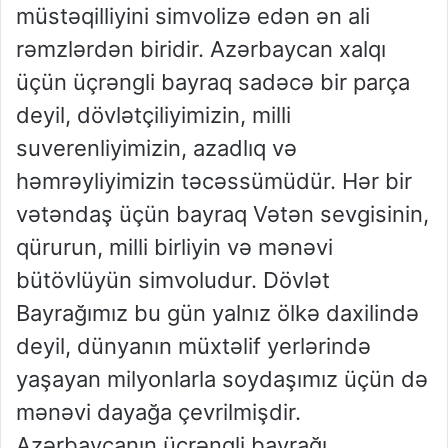
müstəqilliyini simvolizə edən ən ali
rəmzlərdən biridir. Azərbaycan xalqı
üçün üçrəngli bayraq sadəcə bir parça
deyil, dövlətçiliyimizin, milli
suverenliyimizin, azadlıq və
həmrəyliyimizin təcəssümüdür. Hər bir
vətəndaş üçün bayraq Vətən sevgisinin,
qürurun, milli birliyin və mənəvi
bütövlüyün simvoludur. Dövlət
Bayrağımız bu gün yalnız ölkə daxilində
deyil, dünyanın müxtəlif yerlərində
yaşayan milyonlarla soydaşımız üçün də
mənəvi dayağa çevrilmişdir.
Azərbaycanın üçrəngli bayrağı