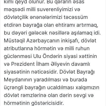
kimi qeyd olunur. Bu qərarın əsas
məqsədi milli suverenliyimizi və
dövlətçilik ənənələrimizi təcəssüm
etdirən bayrağa olan ehtiramı artırmaq,
bu dəyəri gələcək nəsillərə aşılamaq idi.
Müstəqil Azərbaycanın inkişafı, dövlət
atributlarına hörmətin və milli ruhun
güclənməsi Ulu Öndərin siyasi xəttinin
və Prezident İlham Əliyevin davamlı
siyasətinin nəticəsidir. Dövlət Bayrağı
Meydanının yaradılması və burada
üçrəngli bayrağın ucaldılması xalqımızın
dövlət rəmzlərinə olan dərin sevgi və
hörmətinin göstəricisidir.