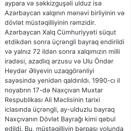
aypara və səkkizguşəli ulduz isə
Azərbaycan xalqının mənəvi birliyinin və
dövlət müstəqilliyinin rəmzidir.
Azərbaycan Xalq Cümhuriyyəti süqut
etdikdən sonra üçrəngli bayraq endirildi
və yalnız 72 ildən sonra xalqımızın milli
iradəsi, azadlıq arzusu və Ulu Öndər
Heydər Əliyevin uzaqgörənliyi
sayəsində yenidən qaldırıldı. 1990-cı il
noyabrın 17-də Naxçıvan Muxtar
Respublikası Ali Məclisinin tarixi
iclasında üçrəngli, ay-ulduzlu bayraq
Naxçıvanın Dövlət Bayrağı kimi qəbul
edildi. Bu, müstəqilliyin bərpası yolunda