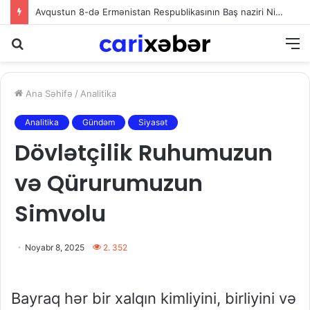
Avqustun 8-də Ermənistan Respublikasının Baş naziri Nikol Paşinyan Azərbaycan Respublikasının Prezidenti İlham Əliyevə zəng edib
Axtarış
M
Ana Səhifə
/
Analitika
Analitika
Gündəm
Siyasət
Dövlətçilik Ruhumuzun
və Qürurumuzun
Simvolu
Noyabr 8, 2025
2. 352
Bayraq hər bir xalqın kimliyini, birliyini və