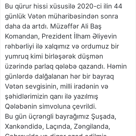
Bu qürur hissi xüsusilə 2020-ci ilin 44
günlük Vətən müharibəsindən sonra
daha da artdı. Müzəffər Ali Baş
Komandan, Prezident İlham Əliyevin
rəhbərliyi ilə xalqımız və ordumuz bir
yumruq kimi birləşərək düşmən
üzərində parlaq qələbə qazandı. Həmin
günlərdə dalğalanan hər bir bayraq
Vətən sevgisinin, milli iradənin və
şəhidlərimizin qanı ilə yazılmış
Qələbənin simvoluna çevrildi.
Bu gün üçrəngli bayrağımız Şuşada,
Xankəndidə, Laçında, Zəngilanda,