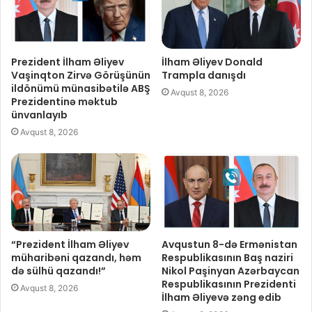
Prezident İlham Əliyev
İlham Əliyev Donald
Vaşinqton Zirvə Görüşünün
Trampla danışdı
ildönümü münasibətilə ABŞ
Avqust 8, 2026
Prezidentinə məktub
ünvanlayıb
Avqust 8, 2026
“Prezident İlham Əliyev
Avqustun 8-də Ermənistan
müharibəni qazandı, həm
Respublikasının Baş naziri
də sülhü qazandı!”
Nikol Paşinyan Azərbaycan
Respublikasının Prezidenti
Avqust 8, 2026
İlham Əliyevə zəng edib