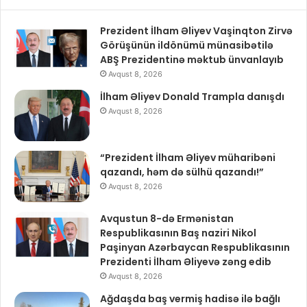
Prezident İlham Əliyev Vaşinqton Zirvə
Görüşünün ildönümü münasibətilə
ABŞ Prezidentinə məktub ünvanlayıb
Avqust 8, 2026
İlham Əliyev Donald Trampla danışdı
Avqust 8, 2026
“Prezident İlham Əliyev müharibəni
qazandı, həm də sülhü qazandı!”
Avqust 8, 2026
Avqustun 8-də Ermənistan
Respublikasının Baş naziri Nikol
Paşinyan Azərbaycan Respublikasının
Prezidenti İlham Əliyevə zəng edib
Avqust 8, 2026
Ağdaşda baş vermiş hadisə ilə bağlı