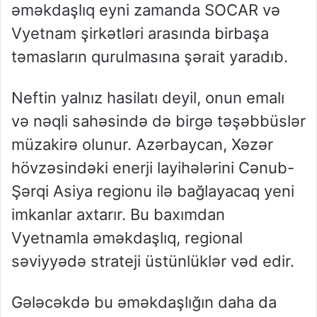
əməkdaşlıq eyni zamanda SOCAR və
Vyetnam şirkətləri arasında birbaşa
təmasların qurulmasına şərait yaradıb.
Neftin yalnız hasilatı deyil, onun emalı
və nəqli sahəsində də birgə təşəbbüslər
müzakirə olunur. Azərbaycan, Xəzər
hövzəsindəki enerji layihələrini Cənub-
Şərqi Asiya regionu ilə bağlayacaq yeni
imkanlar axtarır. Bu baxımdan
Vyetnamla əməkdaşlıq, regional
səviyyədə strateji üstünlüklər vəd edir.
Gələcəkdə bu əməkdaşlığın daha da