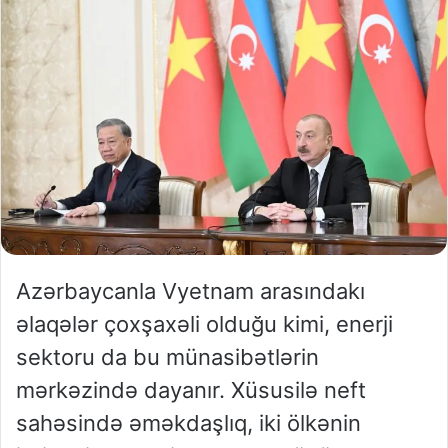
Azərbaycanla Vyetnam arasındakı
əlaqələr çoxşaxəli olduğu kimi, enerji
sektoru da bu münasibətlərin
mərkəzində dayanır. Xüsusilə neft
sahəsində əməkdaşlıq, iki ölkənin