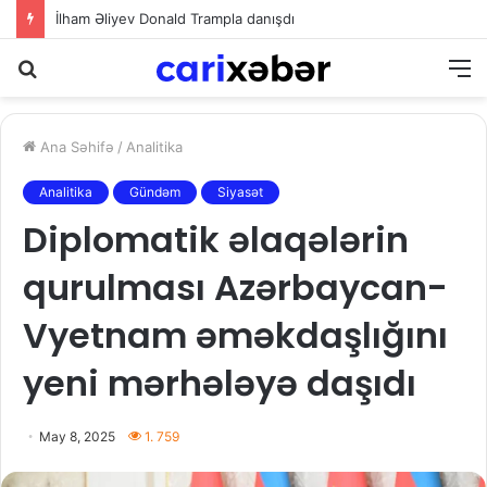
İlham Əliyev Donald Trampla danışdı
Axtarış
M
Ana Səhifə
/
Analitika
Analitika
Gündəm
Siyasət
Diplomatik əlaqələrin
qurulması Azərbaycan-
Vyetnam əməkdaşlığını
yeni mərhələyə daşıdı
May 8, 2025
1. 759