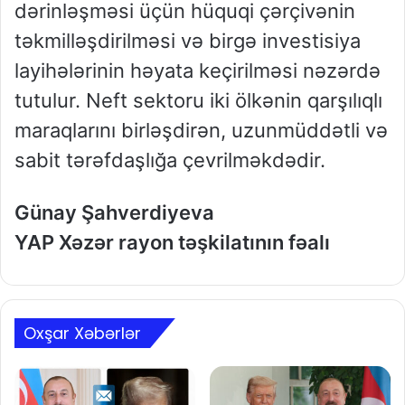
dərinləşməsi üçün hüquqi çərçivənin
təkmilləşdirilməsi və birgə investisiya
layihələrinin həyata keçirilməsi nəzərdə
tutulur. Neft sektoru iki ölkənin qarşılıqlı
maraqlarını birləşdirən, uzunmüddətli və
sabit tərəfdaşlığa çevrilməkdədir.
Günay Şahverdiyeva
YAP Xəzər rayon təşkilatının fəalı
Oxşar Xəbərlər