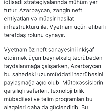
iqtisadi strategiyalarında mühüm yer
tutur. Azərbaycan, zəngin neft
ehtiyatları və müasir hasilat
infrastrukturu ilə, Vyetnam üçün etibarlı
tərəfdaş rolunu oynayır.
Vyetnam öz neft sənayesini inkişaf
etdirmək üçün beynəlxalq təcrübədən
faydalanmağa çalışarkən, Azərbaycan
bu sahədəki uzunmüddətli təcrübəsini
paylaşmağa açıq olub. Mütəxəssislərin
qarşılıqlı səfərləri, texnoloji bilik
mübadiləsi və təlim proqramları bu
əlaqələri daha da gücləndirib. Bu