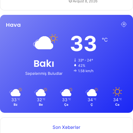
Avqust 8, 2026
Hava
33
℃
Bakı
33º - 24º
42%
1.58 km/h
Səpələnmiş Buludlar
33
32
33
34
34
℃
℃
℃
℃
℃
Bz
Be
Ça
Ç
Ca
Son Xəbərlər