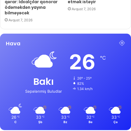
qərar: İdxalçılar qonorar
etmək istəyir
ödəməkdən yayına
Avqust 7, 2026
bilməyəcək
Avqust 7, 2026
Hava
26
℃
Bakı
26º - 25º
82%
1.34 km/h
Səpələnmiş Buludlar
26
33
33
32
33
℃
℃
℃
℃
℃
C
Şb
Bz
Be
Ça