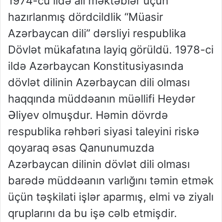
1974-cü ildə ali məktəblər üçün
hazırlanmış dördcildlik “Müasir
Azərbaycan dili” dərsliyi respublika
Dövlət mükafatına layiq görüldü. 1978-ci
ildə Azərbaycan Konstitusiyasında
dövlət dilinin Azərbaycan dili olması
haqqında müddəanın müəllifi Heydər
Əliyev olmuşdur. Həmin dövrdə
respublika rəhbəri siyasi taleyini riskə
qoyaraq əsas Qanunumuzda
Azərbaycan dilinin dövlət dili olması
barədə müddəanın varlığını təmin etmək
üçün təşkilati işlər aparmış, elmi və ziyalı
qruplarını da bu işə cəlb etmişdir.