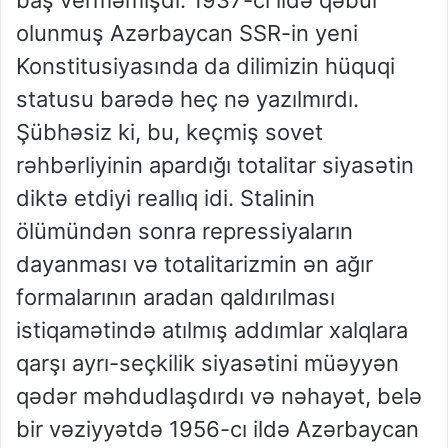
olunmuş Azərbaycan SSR-in yeni
Konstitusiyasında da dilimizin hüquqi
statusu barədə heç nə yazılmırdı.
Şübhəsiz ki, bu, keçmiş sovet
rəhbərliyinin apardığı totalitar siyasətin
diktə etdiyi reallıq idi. Stalinin
ölümündən sonra repressiyaların
dayanması və totalitarizmin ən ağır
formalarının aradan qaldırılması
istiqamətində atılmış addımlar xalqlara
qarşı ayrı-seçkilik siyasətini müəyyən
qədər məhdudlaşdırdı və nəhayət, belə
bir vəziyyətdə 1956-cı ildə Azərbaycan