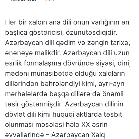
Hər bir xalqın ana dili onun varlığının ən
başlıca göstəricisi, özünütəsdiqidir.
Azərbaycan dili qədim və zəngin tarixə,
ənənəyə malikdir. Azərbaycan dili uzun
əsrlik formalaşma dövründə siyasi, dini,
mədəni münasibətdə olduğu xalqların
dillərindən bəhrələndiyi kimi, ayrı-ayrı
mərhələlərdə başqa dillərə də önəmli
təsir göstərmişdir. Azərbaycan dilinin
dövlət dili kimi hüquqi aktlarda təsbit
olunması məsələsi hələ XX əsrin
əvvəllərində – Azərbaycan Xalq