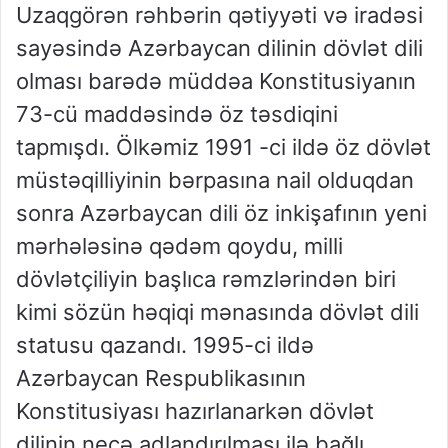
Uzaqgörən rəhbərin qətiyyəti və iradəsi
sayəsində Azərbaycan dilinin dövlət dili
olması barədə müddəa Konstitusiyanın
73-cü maddəsində öz təsdiqini
tapmışdı. Ölkəmiz 1991 -ci ildə öz dövlət
müstəqilliyinin bərpasına nail olduqdan
sonra Azərbaycan dili öz inkişafının yeni
mərhələsinə qədəm qoydu, milli
dövlətçiliyin başlıca rəmzlərindən biri
kimi sözün həqiqi mənasında dövlət dili
statusu qazandı. 1995-ci ildə
Azərbaycan Respublikasının
Konstitusiyası hazırlanarkən dövlət
dilinin necə adlandırılması ilə bağlı