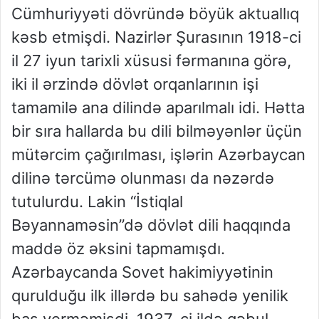
Cümhuriyyəti dövründə böyük aktuallıq
kəsb etmişdi. Nazirlər Şurasının 1918-ci
il 27 iyun tarixli xüsusi fərmanına görə,
iki il ərzində dövlət orqanlarının işi
tamamilə ana dilində aparılmalı idi. Hətta
bir sıra hallarda bu dili bilməyənlər üçün
mütərcim çağırılması, işlərin Azərbaycan
dilinə tərcümə olunması da nəzərdə
tutulurdu. Lakin “İstiqlal
Bəyannaməsin”də dövlət dili haqqında
maddə öz əksini tapmamışdı.
Azərbaycanda Sovet hakimiyyətinin
qurulduğu ilk illərdə bu sahədə yenilik
baş verməmişdi. 1937-ci ildə qəbul