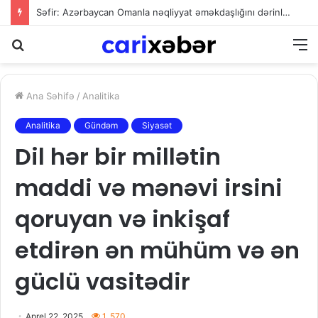
Səfir: Azərbaycan Omanla nəqliyyat əməkdaşlığını dərinləşdirməyə hazırdır
Axtarış
M
Ana Səhifə
/
Analitika
Analitika
Gündəm
Siyasət
Dil hər bir millətin
maddi və mənəvi irsini
qoruyan və inkişaf
etdirən ən mühüm və ən
güclü vasitədir
Aprel 22, 2025
1. 570