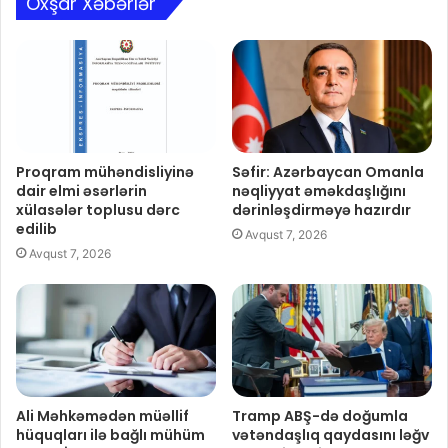
Oxşar Xəbərlər
Proqram mühəndisliyinə
Səfir: Azərbaycan Omanla
dair elmi əsərlərin
nəqliyyat əməkdaşlığını
xülasələr toplusu dərc
dərinləşdirməyə hazırdır
edilib
Avqust 7, 2026
Avqust 7, 2026
Ali Məhkəmədən müəllif
Tramp ABŞ-də doğumla
hüquqları ilə bağlı mühüm
vətəndaşlıq qaydasını ləğv