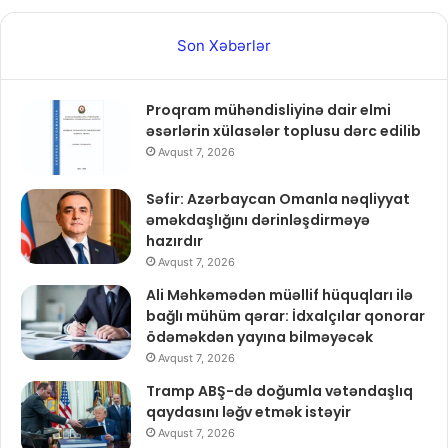
Son Xəbərlər
Proqram mühəndisliyinə dair elmi
əsərlərin xülasələr toplusu dərc edilib
Avqust 7, 2026
Səfir: Azərbaycan Omanla nəqliyyat
əməkdaşlığını dərinləşdirməyə
hazırdır
Avqust 7, 2026
Ali Məhkəmədən müəllif hüquqları ilə
bağlı mühüm qərar: İdxalçılar qonorar
ödəməkdən yayına bilməyəcək
Avqust 7, 2026
Tramp ABŞ-də doğumla vətəndaşlıq
qaydasını ləğv etmək istəyir
Avqust 7, 2026