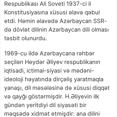
Respublikası Ali Soveti 1937-ci il
Konstitusiyasına xüsusi əlavə qəbul
etdi. Həmin əlavədə Azərbaycan SSR-
də dövlət dilinin Azərbaycan dili olması
təsbit olunurdu.
1969-cu ildə Azərbaycana rəhbər
seçilən Heydər Əliyev respublikanın
iqtisadi, ictimai-siyasi və mədəni-
ideoloji həyatında dirçəliş yaratmaqla
yanaşı, dil məsələsinə də xüsusi diqqət
və qayğı göstərmişdir. H.Əliyevin ilk
gündən yeritdiyi dil siyasəti bir
məqsədə xidmət etmişdir: ana dilini