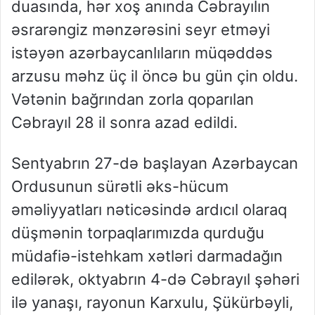
duasında, hər xoş anında Cəbrayılın
əsrarəngiz mənzərəsini seyr etməyi
istəyən azərbaycanlıların müqəddəs
arzusu məhz üç il öncə bu gün çin oldu.
Vətənin bağrından zorla qoparılan
Cəbrayıl 28 il sonra azad edildi.
Sentyabrın 27-də başlayan Azərbaycan
Ordusunun sürətli əks-hücum
əməliyyatları nəticəsində ardıcıl olaraq
düşmənin torpaqlarımızda qurduğu
müdafiə-istehkam xətləri darmadağın
edilərək, oktyabrın 4-də Cəbrayıl şəhəri
ilə yanaşı, rayonun Karxulu, Şükürbəyli,