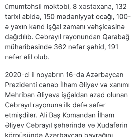
ümumtəhsil məktəbi, 8 xəstəxana, 132
tarixi abidə, 150 mədəniyyət ocağı, 100-
ə yaxın kənd işğal zamanı vəhşicəsinə
dağıdılıb. Cəbrayıl rayonundan Qarabağ
müharibəsində 362 nəfər şəhid, 191
nəfər əlil olub.
2020-ci il noyabrın 16-da Azərbaycan
Prezidenti cənab İlham Əliyev və xanımı
Mehriban Əliyeva işğaldan azad olunan
Cəbrayıl rayonuna ilk dəfə səfər
etmişdilər. Ali Baş Komandan İlham
Əliyev Cəbrayıl şəhərində və Xudafərin
körpüsündə Azərbaycan bayrağını