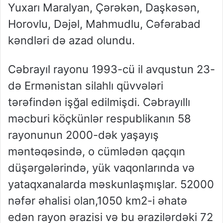
Yuxarı Maralyan, Çərəkən, Daşkəsən,
Horovlu, Dəjəl, Mahmudlu, Cəfərabad
kəndləri də azad olundu.
Cəbrayıl rayonu 1993-cü il avqustun 23-
də Ermənistan silahlı qüvvələri
tərəfindən işğal edilmişdi. Cəbrayıllı
məcburi köçkünlər respublikanın 58
rayonunun 2000-dək yaşayış
məntəqəsində, o cümlədən qaçqın
düşərgələrində, yük vaqonlarında və
yataqxanalarda məskunlaşmışlar. 52000
nəfər əhalisi olan,1050 km2-i əhatə
edən rayon ərazisi və bu ərazilərdəki 72