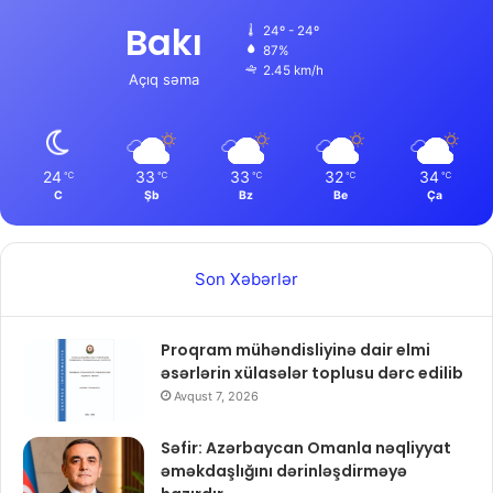
Bakı
24º - 24º
87%
2.45 km/h
Açıq səma
24
33
33
32
34
℃
℃
℃
℃
℃
C
Şb
Bz
Be
Ça
Son Xəbərlər
Proqram mühəndisliyinə dair elmi
əsərlərin xülasələr toplusu dərc edilib
Avqust 7, 2026
Səfir: Azərbaycan Omanla nəqliyyat
əməkdaşlığını dərinləşdirməyə