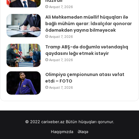
hazırdır
Avqust 7, 2026
Ali Məhkəmədən müəllif hüquqları ilə
bağlı mühüm qərar: İdxalçılar qonorar
ödəməkdən yayına bilməyəcək
Avqust 7, 2026
Tramp ABŞ-də doğumla vətəndaşlıq
qaydasını ləğv etmək istəyir
Avqust 7, 2026
Olimpiya çempionunun atası vəfat
etdi – FOTO
Avqust 7, 2026
© 2022
carixeber.az
Bütün hüquqları qorunur.
Haqqımızda
Əlaqə