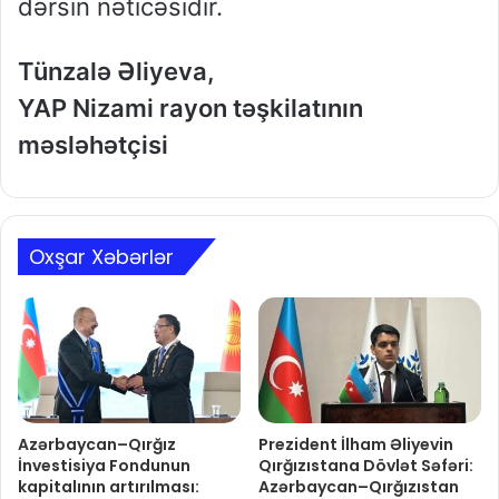
dərsin nəticəsidir.
Tünzalə Əliyeva,
YAP Nizami rayon təşkilatının
məsləhətçisi
Oxşar Xəbərlər
Azərbaycan–Qırğız
Prezident İlham Əliyevin
İnvestisiya Fondunun
Qırğızıstana Dövlət Səfəri:
kapitalının artırılması:
Azərbaycan–Qırğızıstan