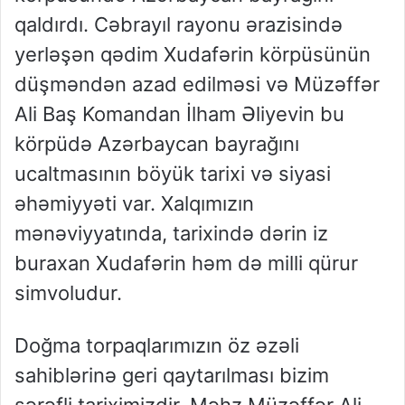
qaldırdı. Cəbrayıl rayonu ərazisində
yerləşən qədim Xudafərin körpüsünün
düşməndən azad edilməsi və Müzəffər
Ali Baş Komandan İlham Əliyevin bu
körpüdə Azərbaycan bayrağını
ucaltmasının böyük tarixi və siyasi
əhəmiyyəti var. Xalqımızın
mənəviyyatında, tarixində dərin iz
buraxan Xudafərin həm də milli qürur
simvoludur.
Doğma torpaqlarımızın öz əzəli
sahiblərinə geri qaytarılması bizim