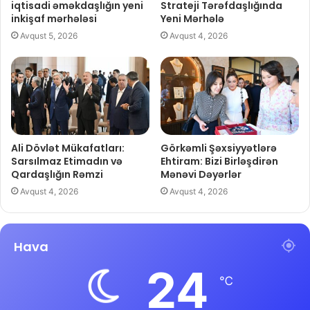
iqtisadi əməkdaşlığın yeni
Strateji Tərəfdaşlığında
inkişaf mərhələsi
Yeni Mərhələ
Avqust 5, 2026
Avqust 4, 2026
Ali Dövlət Mükafatları:
Görkəmli Şəxsiyyətlərə
Sarsılmaz Etimadın və
Ehtiram: Bizi Birləşdirən
Qardaşlığın Rəmzi
Mənəvi Dəyərlər
Avqust 4, 2026
Avqust 4, 2026
Hava
24
℃