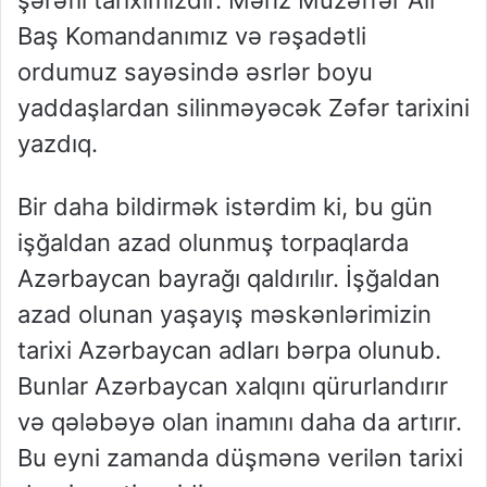
şərəfli tariximizdir. Məhz Müzəffər Ali
Baş Komandanımız və rəşadətli
ordumuz sayəsində əsrlər boyu
yaddaşlardan silinməyəcək Zəfər tarixini
yazdıq.
Bir daha bildirmək istərdim ki, bu gün
işğaldan azad olunmuş torpaqlarda
Azərbaycan bayrağı qaldırılır. İşğaldan
azad olunan yaşayış məskənlərimizin
tarixi Azərbaycan adları bərpa olunub.
Bunlar Azərbaycan xalqını qürurlandırır
və qələbəyə olan inamını daha da artırır.
Bu eyni zamanda düşmənə verilən tarixi