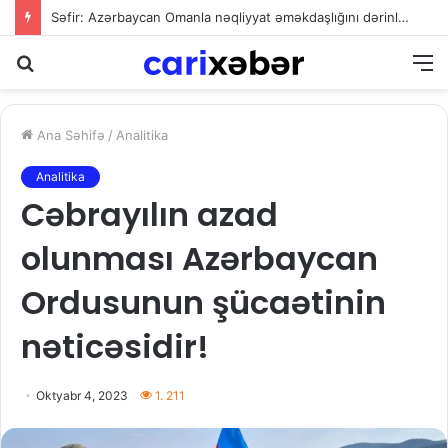
Səfir: Azərbaycan Omanla nəqliyyat əməkdaşlığını dərinləşdirməyə hazırdır
Axtarış
M
Ana Səhifə
/
Analitika
Analitika
Cəbrayılın azad
olunması Azərbaycan
Ordusunun şücaətinin
nəticəsidir!
Oktyabr 4, 2023
1. 211