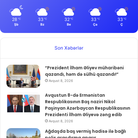
28
33
32
33
33
℃
℃
℃
℃
℃
Şb
Bz
Be
Ça
Ç
Son Xəbərlər
“Prezident İlham Əliyev müharibəni
qazandı, həm də sülhü qazandı!”
Avqust 8, 2026
Avqustun 8-də Ermənistan
Respublikasının Baş naziri Nikol
Paşinyan Azərbaycan Respublikasının
Prezidenti İlham Əliyevə zəng edib
Avqust 8, 2026
Ağdaşda baş vermiş hadisə ilə bağlı
polis araşdırma aparır