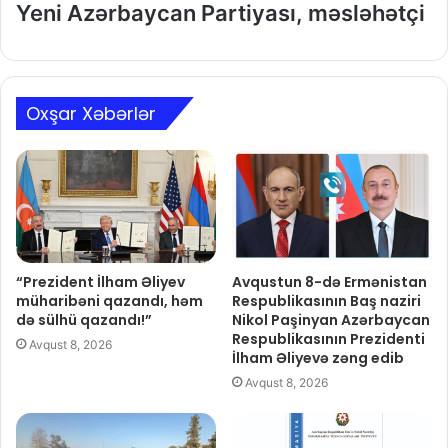
Yeni Azərbaycan Partiyası, məsləhətçi
Oxşar Xəbərlər
“Prezident İlham Əliyev
Avqustun 8-də Ermənistan
müharibəni qazandı, həm
Respublikasının Baş naziri
də sülhü qazandı!”
Nikol Paşinyan Azərbaycan
Respublikasının Prezidenti
Avqust 8, 2026
İlham Əliyevə zəng edib
Avqust 8, 2026