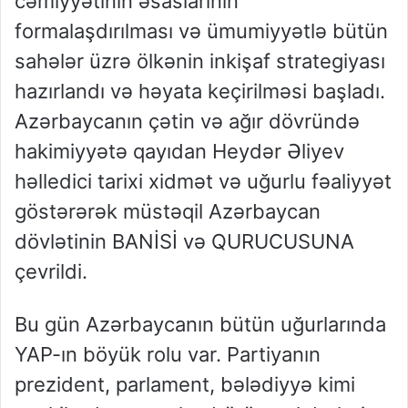
cəmiyyətinin əsaslarının
formalaşdırılması və ümumiyyətlə bütün
sahələr üzrə ölkənin inkişaf strategiyası
hazırlandı və həyata keçirilməsi başladı.
Azərbaycanın çətin və ağır dövründə
hakimiyyətə qayıdan Heydər Əliyev
həlledici tarixi xidmət və uğurlu fəaliyyət
göstərərək müstəqil Azərbaycan
dövlətinin BANİSİ və QURUCUSUNA
çevrildi.
Bu gün Azərbaycanın bütün uğurlarında
YAP-ın böyük rolu var. Partiyanın
prezident, parlament, bələdiyyə kimi