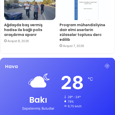
Ağdaşda baş vermiş
Proqram mühəndisliyinə
hadisə ilə bağlı polis
dair elmi əsərlərin
araşdırma aparır
xülasələr toplusu dərc
edilib
Avqust 8, 2026
Avqust 7, 2026
Hava
28
℃
Bakı
28º - 24º
78%
6.75 km/h
Səpələnmiş Buludlar