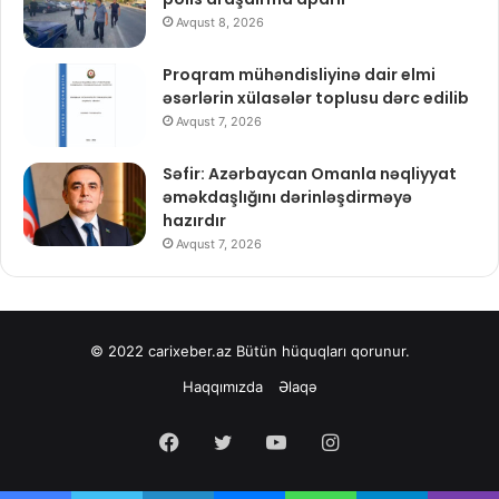
Avqust 8, 2026
Proqram mühəndisliyinə dair elmi
əsərlərin xülasələr toplusu dərc edilib
Avqust 7, 2026
Səfir: Azərbaycan Omanla nəqliyyat
əməkdaşlığını dərinləşdirməyə
hazırdır
Avqust 7, 2026
© 2022
carixeber.az
Bütün hüquqları qorunur.
Haqqımızda
Əlaqə
Facebook
Twitter
YouTube
Instagram