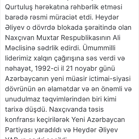
Qurtuluş hərəkatına rəhbərlik etməsi
barədə rəsmi müraciət etdi. Heydər
Əliyev o dövrdə blokada şəraitində olan
Naxçıvan Muxtar Respublikasının Ali
Məclisinə sədrlik edirdi. Ümummilli
liderimiz xalqın çağırışına səs verdi və
nəhayət, 1992-ci il 21 noyabr günü
Azərbaycanın yeni müasir ictimai-siyasi
dövrünün ən əlamətdar və ən önəmli və
unudulmaz təqvimlərindən biri kimi
tarixə düşdü. Naxçıvanda təsis
konfransı keçirilərək Yeni Azərbaycan
Partiyası yaradıldı və Heydər Əliyev