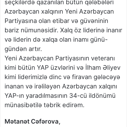
seçkilərdə qazanılan bütün qələbələri
Azərbaycan xalqının Yeni Azərbaycan
Partiyasına olan etibar və güvəninin
bariz nümunəsidir. Xalq öz liderinə inanır
və liderin də xalqa olan inamı günü-
gündən artır.
Yeni Azərbaycan Partiyasının veteranı
kimi bütün YAP üzvlərini və İlham Əliyev
kimi liderimizlə dinc və firavan gələcəyə
inanan və irəliləyən Azərbaycan xalqını
YAP-ın yaradılmasının 34-cü ildönümü
münasibətilə təbrik edirəm.
Mətanət Cəfərova,