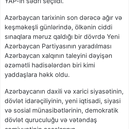
YAP-ın sədri seçildi.
Azərbaycan tarixinin son dərəcə ağır və
keşməkeşli günlərində, ölkənin ciddi
sınaqlara məruz qaldığı bir dövrdə Yeni
Azərbaycan Partiyasının yaradılması
Azərbaycan xalqının taleyini dəyişən
əzəmətli hadisələrdən biri kimi
yaddaşlara həkk oldu.
Azərbaycanın daxili və xarici siyasətinin,
dövlət idarəçiliyinin, yeni iqtisadi, siyasi
və sosial münasibətlərinin, demokratik
dövlət quruculuğu və vətəndaş