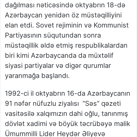
dağılması nəticəsində oktyabrın 18-də
Azərbaycan yenidən öz müstəqilliyini
elan etdi. Sovet rejiminin və Kommunist
Partiyasının süqutundan sonra
müstəqillik əldə etmiş respublikalardan
biri kimi Azərbaycanda da müxtəlif
siyasi partiyalar və digər qurumlar
yaranmağa başlandı.
1992-ci il oktyabrın 16-da Azərbaycanın
91 nəfər nüfuzlu ziyalısı “Səs” qəzeti
vasitəsilə xalqımızın dahi oğlu, tanınmış
dövlət xadimi və böyük təcrübəyə malik
Ümummilli Lider Heydər Əliyevə