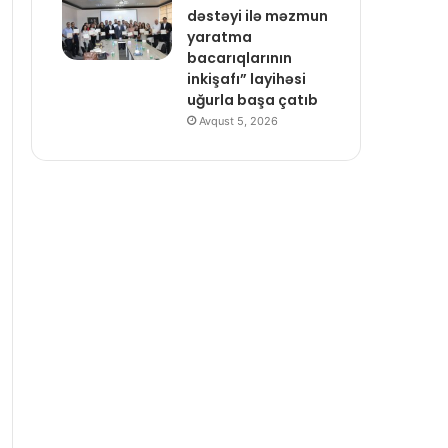
dəstəyi ilə məzmun
yaratma
bacarıqlarının
inkişafı” layihəsi
uğurla başa çatıb
Avqust 5, 2026