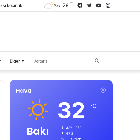
℃
29
Facebook
Twitter
YouTube
Instagram
si keçiririk
Bakı
Axtarış
r
Digər
Hava
32
℃
Bakı
32º - 25º
47%
1.13 km/h