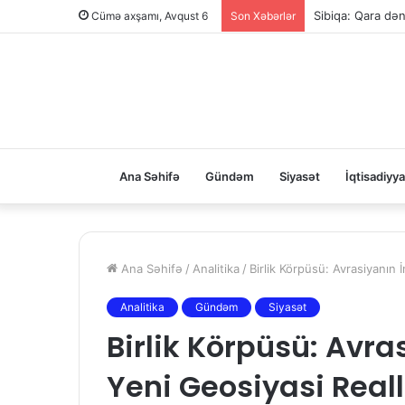
Sibiqa: Qara dən
Cümə axşamı, Avqust 6
Son Xəbərlər
Ana Səhifə
Gündəm
Siyasət
İqtisadiyya
Ana Səhifə
/
Analitika
/
Birlik Körpüsü: Avrasiyanın 
Analitika
Gündəm
Siyasət
Birlik Körpüsü: Avra
Yeni Geosiyasi Reall