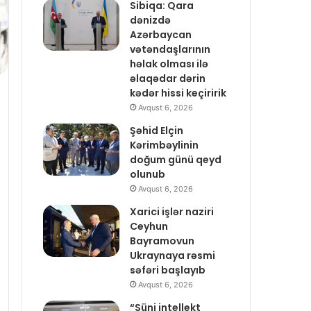
Sibiqa: Qara
dənizdə
Azərbaycan
vətəndaşlarının
həlak olması ilə
əlaqədar dərin
kədər hissi keçiririk
Avqust 6, 2026
Şəhid Elçin
Kərimbəylinin
doğum günü qeyd
olunub
Avqust 6, 2026
Xarici işlər naziri
Ceyhun
Bayramovun
Ukraynaya rəsmi
səfəri başlayıb
Avqust 6, 2026
“Süni intellekt