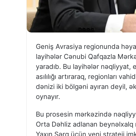
Geniş Avrasiya regionunda həyata
layihələr Cənubi Qafqazla Mərkə
yaradıb. Bu layihələr nəqliyyat, e
asılılığı artıraraq, regionları vah
dənizi iki bölgəni ayıran deyil, 
oynayır.
Bu prosesin mərkəzində nəqliyyat
Orta Dəhliz adlanan beynəlxalq
Yaxın Şərq üçün yeni strateji im