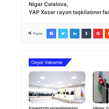
Nigar Cəlalova,
YAP Xəzər rayon təşkilatının fəa
Facebook
Twitter
LinkedIn
Tumblr
Pinterest
Paylaş
Oxşar Xəbərlər
Ermənistan vətəndaşlarının
Sibiqa: 