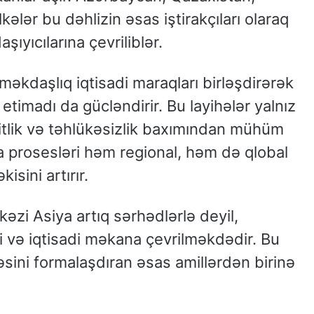
ələr bu dəhlizin əsas iştirakçıları olaraq
şıyıcılarına çevriliblər.
məkdaşlıq iqtisadi maraqları birləşdirərək
ı etimadı da gücləndirir. Bu layihələr yalnız
bitlik və təhlükəsizlik baxımından mühüm
a prosesləri həm regional, həm də qlobal
isini artırır.
əzi Asiya artıq sərhədlərlə deyil,
i və iqtisadi məkana çevrilməkdədir. Bu
təsini formalaşdıran əsas amillərdən birinə