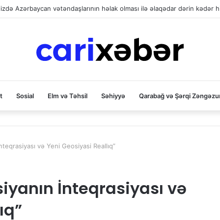
izdə Azərbaycan vətəndaşlarının həlak olması ilə əlaqədar dərin kədər his
t
Sosial
Elm və Təhsil
Səhiyyə
Qarabağ və Şərqi Zəngəzu
İnteqrasiyası və Yeni Geosiyasi Reallıq”
siyanın İnteqrasiyası və
ıq”