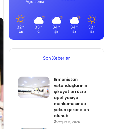
Açıq səma
32
33
34
34
33
℃
℃
℃
℃
℃
Ca
C
Şb
Bz
Be
Son Xəbərlər
Ermənistan
vətəndaşlarının
şikayətləri üzrə
apellyasiya
məhkəməsində
yekun qərar elan
olunub
Avqust 6, 2026