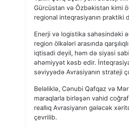
Gürcüstan və Özbəkistan kimi ölk
regional inteqrasiyanın praktiki da
Enerji və logistika sahəsindəki ə
region ölkələri arasında qarşılıql
iqtisadi deyil, həm də siyasi sa
əhəmiyyət kəsb edir. İnteqrasiy
səviyyədə Avrasiyanın strateji çək
Beləliklə, Cənubi Qafqaz və Mərk
maraqlarla birləşən vahid coğraf
reallıq Avrasiyanın gələcək xəri
çevrilib.