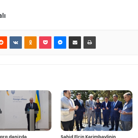
lı
Reddit
VKontakte
Odnoklassniki
Pocket
Messenger
Email ilə paylaş
Print
Qara dənizdə
Şəhid Elçin Kərimbəylinin