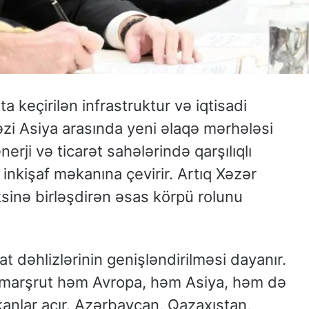
 keçirilən infrastruktur və iqtisadi
zi Asiya arasında yeni əlaqə mərhələsi
nerji və ticarət sahələrində qarşılıqlı
id inkişaf məkanına çevirir. Artıq Xəzər
əksinə birləşdirən əsas körpü rolunu
 dəhlizlərinin genişləndirilməsi dayanır.
 marşrut həm Avropa, həm Asiya, həm də
kanlar açır. Azərbaycan, Qazaxıstan,