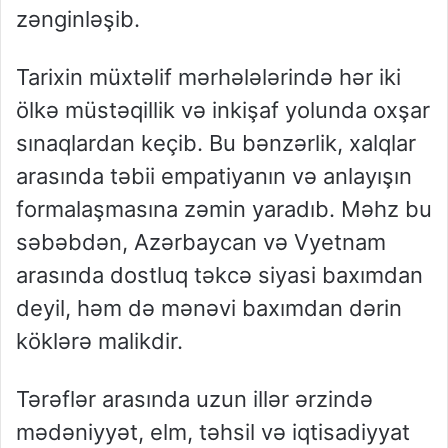
zənginləşib.
Tarixin müxtəlif mərhələlərində hər iki
ölkə müstəqillik və inkişaf yolunda oxşar
sınaqlardan keçib. Bu bənzərlik, xalqlar
arasında təbii empatiyanın və anlayışın
formalaşmasına zəmin yaradıb. Məhz bu
səbəbdən, Azərbaycan və Vyetnam
arasında dostluq təkcə siyasi baxımdan
deyil, həm də mənəvi baxımdan dərin
köklərə malikdir.
Tərəflər arasında uzun illər ərzində
mədəniyyət, elm, təhsil və iqtisadiyyat