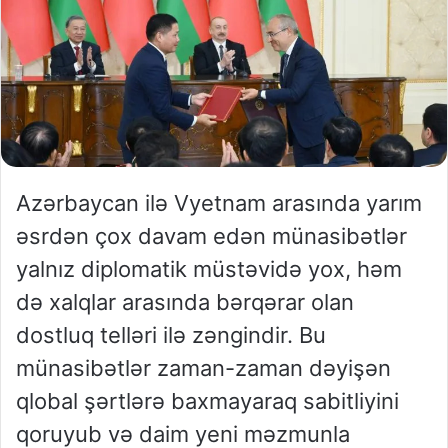
Azərbaycan ilə Vyetnam arasında yarım
əsrdən çox davam edən münasibətlər
yalnız diplomatik müstəvidə yox, həm
də xalqlar arasında bərqərar olan
dostluq telləri ilə zəngindir. Bu
münasibətlər zaman-zaman dəyişən
qlobal şərtlərə baxmayaraq sabitliyini
qoruyub və daim yeni məzmunla