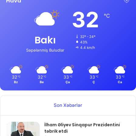
Hava
32
℃
Bakı
32º - 24º
43%
4.4 km/h
Səpələnmiş Buludlar
32
32
33
33
33
℃
℃
℃
℃
℃
Bz
Be
Ça
Ç
Ca
Son Xəbərlər
İlham Əliyev Sinqapur Prezidentini
təbrik etdi