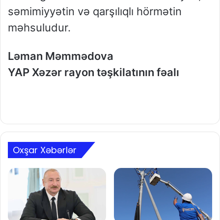
səmimiyyətin və qarşılıqlı hörmətin
məhsuludur.
Ləman Məmmədova
YAP Xəzər rayon təşkilatının fəalı
Oxşar Xəbərlər