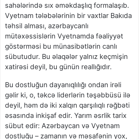
sahələrində sıx əməkdaşlıq formalaşıb.
Vyetnam tələbələrinin bir vaxtlar Bakıda
təhsil alması, azərbaycanlı
mütəxəssislərin Vyetnamda fəaliyyət
göstərməsi bu münasibətlərin canlı
sübutudur. Bu əlaqələr yalnız keçmişin
xatirəsi deyil, bu günün reallığıdır.
Bu dostluğun dayanıqlılığı ondan irəli
gəlir ki, o, təkcə liderlərin təşəbbüsü ilə
deyil, həm də iki xalqın qarşılıqlı rəğbəti
əsasında inkişaf edir. Yarım əsrlik tarix
sübut edir: Azərbaycan və Vyetnam
dostluğu – zamanın və məsafənin yox,