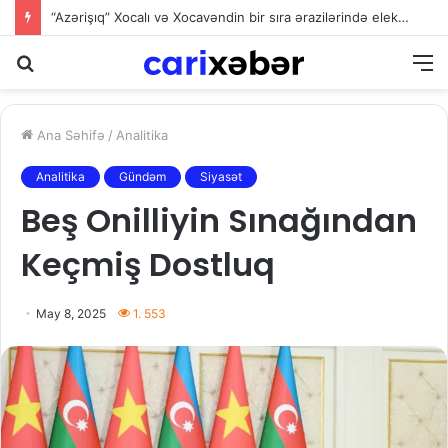
“Azərişıq” Xocalı və Xocavəndin bir sıra ərazilərində elektrik təsərrüfatını yeniləyir
Axtarış
M
Ana Səhifə
/
Analitika
Analitika
Gündəm
Siyasət
Beş Onilliyin Sınağından
Keçmiş Dostluq
May 8, 2025
1. 553