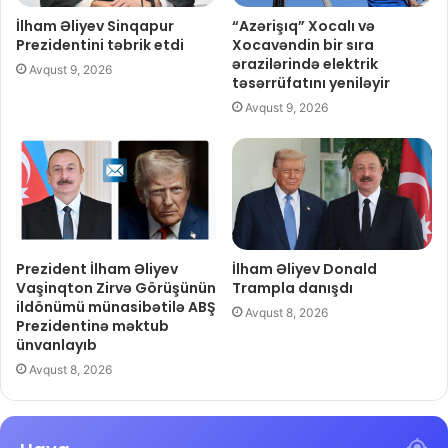
İlham Əliyev Sinqapur
“Azərişıq” Xocalı və
Prezidentini təbrik etdi
Xocavəndin bir sıra
ərazilərində elektrik
Avqust 9, 2026
təsərrüfatını yeniləyir
Avqust 9, 2026
Prezident İlham Əliyev
İlham Əliyev Donald
Vaşinqton Zirvə Görüşünün
Trampla danışdı
ildönümü münasibətilə ABŞ
Avqust 8, 2026
Prezidentinə məktub
ünvanlayıb
Avqust 8, 2026