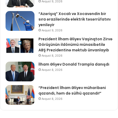
Avqust 9, 2026
“Azərişıq” Xocalı və Xocavəndin bir
sıra ərazilərində elektrik təsərrüfatını
yeniləyir
Avqust 9, 2026
Prezident İlham Əliyev Vaşinqton Zirvə
Görüşünün ildönümü münasibətilə
ABŞ Prezidentinə məktub ünvanlayıb
Avqust 8, 2026
İlham Əliyev Donald Trampla danışdı
Avqust 8, 2026
“Prezident İlham Əliyev müharibəni
qazandı, həm də sülhü qazandı!”
Avqust 8, 2026