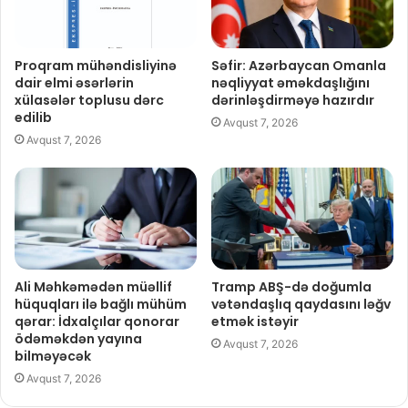
Proqram mühəndisliyinə
Səfir: Azərbaycan Omanla
dair elmi əsərlərin
nəqliyyat əməkdaşlığını
xülasələr toplusu dərc
dərinləşdirməyə hazırdır
edilib
Avqust 7, 2026
Avqust 7, 2026
Ali Məhkəmədən müəllif
Tramp ABŞ-də doğumla
hüquqları ilə bağlı mühüm
vətəndaşlıq qaydasını ləğv
qərar: İdxalçılar qonorar
etmək istəyir
ödəməkdən yayına
Avqust 7, 2026
bilməyəcək
Avqust 7, 2026