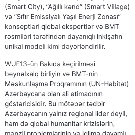
(Smart City), “Ağıllı kənd” (Smart Village)
və “Sıfır Emissiyalı Yaşıl Enerji Zonası”
konseptləri qlobal ekspertlər və BMT
rəsmiləri tərəfindən dayanıqlı inkişafın
unikal modeli kimi dəyərləndirilir.
WUF13-ün Bakıda keçirilməsi
beynəlxalq birliyin və BMT-nin
Məskunlaşma Proqramının (UN-Habitat)
Azərbaycana olan ali etimadının
göstəricisidir. Bu mötəbər tədbir
Azərbaycanın yalnız regional lider deyil,
həm də qlobal humanitar krizislərin,
mənzil problemlərinin və iqlimə davamlı