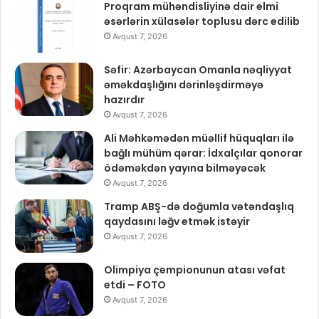
Proqram mühəndisliyinə dair elmi
əsərlərin xülasələr toplusu dərc edilib
Avqust 7, 2026
Səfir: Azərbaycan Omanla nəqliyyat
əməkdaşlığını dərinləşdirməyə
hazırdır
Avqust 7, 2026
Ali Məhkəmədən müəllif hüquqları ilə
bağlı mühüm qərar: İdxalçılar qonorar
ödəməkdən yayına bilməyəcək
Avqust 7, 2026
Tramp ABŞ-də doğumla vətəndaşlıq
qaydasını ləğv etmək istəyir
Avqust 7, 2026
Olimpiya çempionunun atası vəfat
etdi – FOTO
Avqust 7, 2026