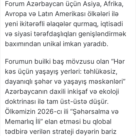
Forum Azərbaycan üçün Asiya, Afrika,
Avropa və Latın Amerikası ölkələri ilə
yeni ikitərəfli əlaqələr qurmaq, iqtisadi
və siyasi tərəfdaşlıqları genişləndirmək
baxımından unikal imkan yaradıb.
Forumun builki baş mövzusu olan “Hər
kəs üçün yaşayış yerləri: təhlükəsiz,
dayanıqlı şəhər və yaşayış məskənləri”
Azərbaycanın daxili inkişaf və ekoloji
doktrinası ilə tam üst-üstə düşür.
Ölkəmizin 2026-cı ili “Şəhərsalma və
Memarlıq İli” elan etməsi bu qlobal
tədbirə verilən strateji dəyərin bariz