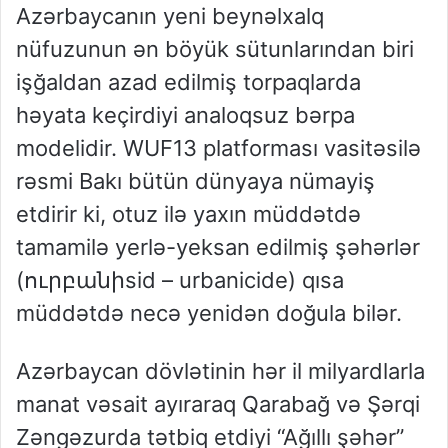
Azərbaycanın yeni beynəlxalq
nüfuzunun ən böyük sütunlarından biri
işğaldan azad edilmiş torpaqlarda
həyata keçirdiyi analoqsuz bərpa
modelidir. WUF13 platforması vasitəsilə
rəsmi Bakı bütün dünyaya nümayiş
etdirir ki, otuz ilə yaxın müddətdə
tamamilə yerlə-yeksan edilmiş şəhərlər
(ուրբանիsid – urbanicide) qısa
müddətdə necə yenidən doğula bilər.
Azərbaycan dövlətinin hər il milyardlarla
manat vəsait ayıraraq Qarabağ və Şərqi
Zəngəzurda tətbiq etdiyi “Ağıllı şəhər”