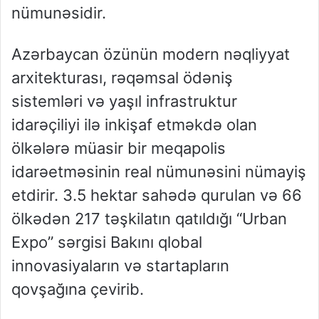
nümunəsidir.
Azərbaycan özünün modern nəqliyyat
arxitekturası, rəqəmsal ödəniş
sistemləri və yaşıl infrastruktur
idarəçiliyi ilə inkişaf etməkdə olan
ölkələrə müasir bir meqapolis
idarəetməsinin real nümunəsini nümayiş
etdirir. 3.5 hektar sahədə qurulan və 66
ölkədən 217 təşkilatın qatıldığı “Urban
Expo” sərgisi Bakını qlobal
innovasiyaların və startapların
qovşağına çevirib.