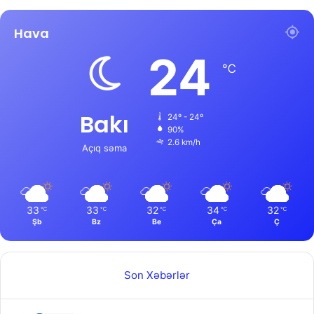
Hava
24
℃
Bakı
24º - 24º
90%
2.6 km/h
Açıq səma
33
33
32
34
32
℃
℃
℃
℃
℃
Şb
Bz
Be
Ça
Ç
Son Xəbərlər