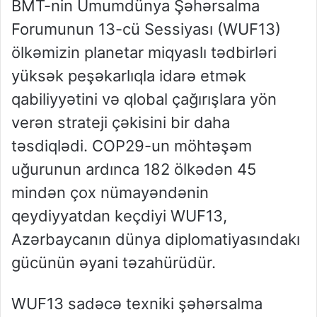
BMT-nin Ümumdünya Şəhərsalma
Forumunun 13-cü Sessiyası (WUF13)
ölkəmizin planetar miqyaslı tədbirləri
yüksək peşəkarlıqla idarə etmək
qabiliyyətini və qlobal çağırışlara yön
verən strateji çəkisini bir daha
təsdiqlədi. COP29-un möhtəşəm
uğurunun ardınca 182 ölkədən 45
mindən çox nümayəndənin
qeydiyyatdan keçdiyi WUF13,
Azərbaycanın dünya diplomatiyasındakı
gücünün əyani təzahürüdür.
WUF13 sadəcə texniki şəhərsalma