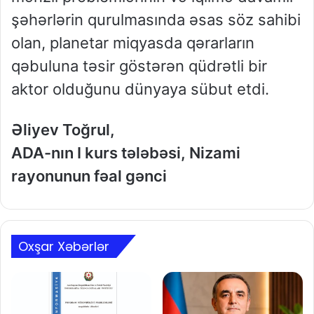
şəhərlərin qurulmasında əsas söz sahibi
olan, planetar miqyasda qərarların
qəbuluna təsir göstərən qüdrətli bir
aktor olduğunu dünyaya sübut etdi.
Əliyev Toğrul,
ADA-nın I kurs tələbəsi, Nizami
rayonunun fəal gənci
Oxşar Xəbərlər