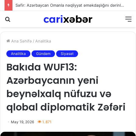
Səfir: Azərbaycan Omanla nəqliyyat əməkdaşlığını dərinləşdirməyə hazırdır
Axtarış
M
Ana Səhifə
/
Analitika
Analitika
Gündəm
Siyasət
Bakıda WUF13:
Azərbaycanın yeni
beynəlxalq nüfuzu və
qlobal diplomatik Zəfəri
May 19, 2026
1. 871