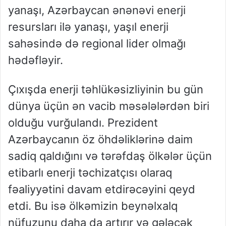
yanaşı, Azərbaycan ənənəvi enerji
resursları ilə yanaşı, yaşıl enerji
sahəsində də regional lider olmağı
hədəfləyir.
Çıxışda enerji təhlükəsizliyinin bu gün
dünya üçün ən vacib məsələlərdən biri
olduğu vurğulandı. Prezident
Azərbaycanın öz öhdəliklərinə daim
sadiq qaldığını və tərəfdaş ölkələr üçün
etibarlı enerji təchizatçısı olaraq
fəaliyyətini davam etdirəcəyini qeyd
etdi. Bu isə ölkəmizin beynəlxalq
nüfuzunu daha da artırır və gələcək