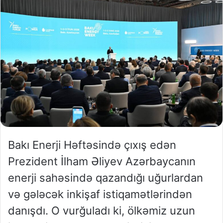
Bakı Enerji Həftəsində çıxış edən
Prezident İlham Əliyev Azərbaycanın
enerji sahəsində qazandığı uğurlardan
və gələcək inkişaf istiqamətlərindən
danışdı. O vurğuladı ki, ölkəmiz uzun