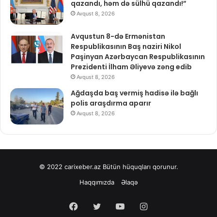
qazandı, həm də sülhü qazandı!”
Avqust 8, 2026
Avqustun 8-də Ermənistan
Respublikasının Baş naziri Nikol
Paşinyan Azərbaycan Respublikasının
Prezidenti İlham Əliyevə zəng edib
Avqust 8, 2026
Ağdaşda baş vermiş hadisə ilə bağlı
polis araşdırma aparır
Avqust 8, 2026
© 2022
carixeber.az
Bütün hüquqları qorunur.
Haqqımızda
Əlaqə
Facebook
Twitter
YouTube
Instagram