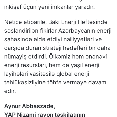
inkişaf üçün yeni imkanlar yaradır.
Nəticə etibarilə, Bakı Enerji Həftəsində
səsləndirilən fikirlər Azərbaycanın enerji
sahəsində əldə etdiyi nailiyyətləri və
qarşıda duran strateji hədəfləri bir daha
nümayiş etdirdi. Ölkəmiz həm ənənəvi
enerji resursları, həm də yaşıl enerji
layihələri vasitəsilə qlobal enerji
təhlükəsizliyinə töhfə verməyə davam
edir.
Aynur Abbaszadə,
YAP Nizami rayon təşkilatının