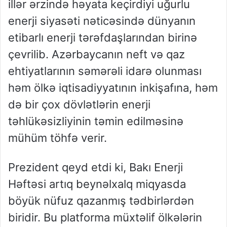
illər ərzində həyata keçirdiyi uğurlu
enerji siyasəti nəticəsində dünyanın
etibarlı enerji tərəfdaşlarından birinə
çevrilib. Azərbaycanın neft və qaz
ehtiyatlarının səmərəli idarə olunması
həm ölkə iqtisadiyyatının inkişafına, həm
də bir çox dövlətlərin enerji
təhlükəsizliyinin təmin edilməsinə
mühüm töhfə verir.
Prezident qeyd etdi ki, Bakı Enerji
Həftəsi artıq beynəlxalq miqyasda
böyük nüfuz qazanmış tədbirlərdən
biridir. Bu platforma müxtəlif ölkələrin