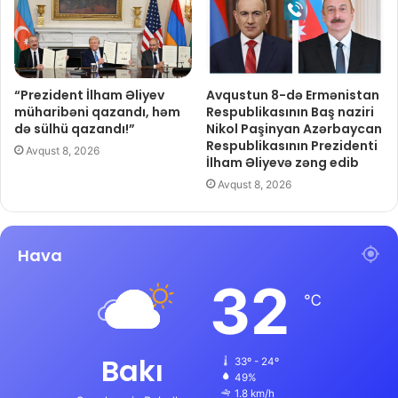
“Prezident İlham Əliyev
Avqustun 8-də Ermənistan
müharibəni qazandı, həm
Respublikasının Baş naziri
də sülhü qazandı!”
Nikol Paşinyan Azərbaycan
Respublikasının Prezidenti
Avqust 8, 2026
İlham Əliyevə zəng edib
Avqust 8, 2026
Hava
32
℃
Bakı
33º - 24º
49%
1.8 km/h