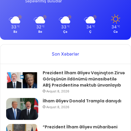
Səpələnmiş Buludlar
33
32
33
34
34
℃
℃
℃
℃
℃
Bz
Be
Ça
Ç
Ca
Son Xəbərlər
Prezident İlham Əliyev Vaşinqton Zirvə
Görüşünün ildönümü münasibətilə
ABŞ Prezidentinə məktub ünvanlayıb
Avqust 8, 2026
İlham Əliyev Donald Trampla danışdı
Avqust 8, 2026
“Prezident İlham Əliyev müharibəni