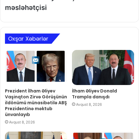
məsləhətçisi
Oxşar Xəbərlər
Prezident İlham Əliyev
İlham Əliyev Donald
Vaşinqton Zirvə Görüşünün
Trampla danışdı
ildönümü münasibətilə ABŞ
Avqust 8, 2026
Prezidentinə məktub
ünvanlayıb
Avqust 8, 2026