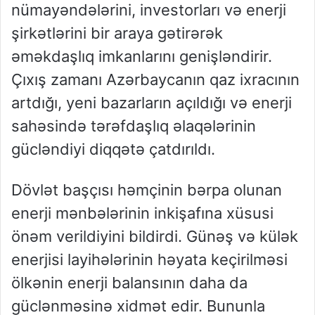
nümayəndələrini, investorları və enerji
şirkətlərini bir araya gətirərək
əməkdaşlıq imkanlarını genişləndirir.
Çıxış zamanı Azərbaycanın qaz ixracının
artdığı, yeni bazarların açıldığı və enerji
sahəsində tərəfdaşlıq əlaqələrinin
gücləndiyi diqqətə çatdırıldı.
Dövlət başçısı həmçinin bərpa olunan
enerji mənbələrinin inkişafına xüsusi
önəm verildiyini bildirdi. Günəş və külək
enerjisi layihələrinin həyata keçirilməsi
ölkənin enerji balansının daha da
güclənməsinə xidmət edir. Bununla