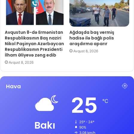
Avqustun 8-də Ermənistan
Ağdaşda baş vermiş
Respublikasının Baş naziri
hadisə ilə bağlı polis
Nikol Paşinyan Azərbaycan
araşdırma aparır
Respublikasının Prezidenti
Avqust 8, 2026
İlham Əliyevə zəng edib
Avqust 8, 2026
Hava
25
℃
Bakı
25º - 24º
90%
3.08 km/h