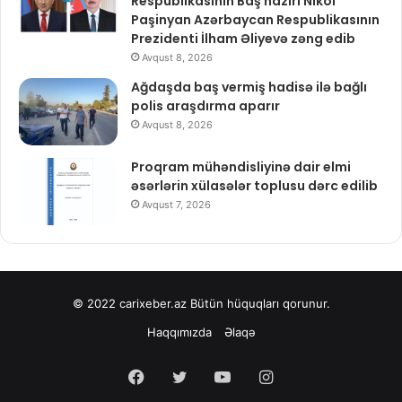
Respublikasının Baş naziri Nikol
Paşinyan Azərbaycan Respublikasının
Prezidenti İlham Əliyevə zəng edib
Avqust 8, 2026
Ağdaşda baş vermiş hadisə ilə bağlı
polis araşdırma aparır
Avqust 8, 2026
Proqram mühəndisliyinə dair elmi
əsərlərin xülasələr toplusu dərc edilib
Avqust 7, 2026
© 2022
carixeber.az
Bütün hüquqları qorunur.
Haqqımızda
Əlaqə
Facebook
Twitter
YouTube
Instagram