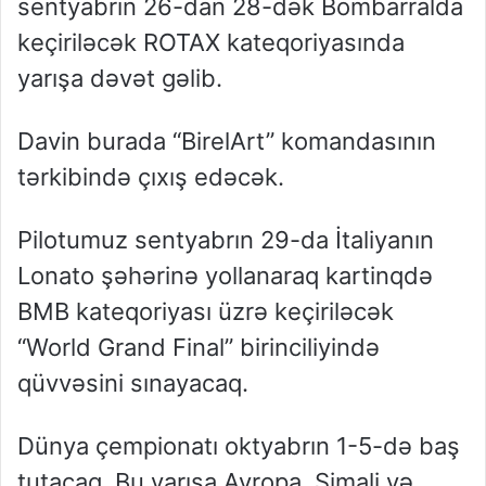
sentyabrın 26-dan 28-dək Bombarralda
keçiriləcək ROTAX kateqoriyasında
yarışa dəvət gəlib.
Davin burada “BirelArt” komandasının
tərkibində çıxış edəcək.
Pilotumuz sentyabrın 29-da İtaliyanın
Lonato şəhərinə yollanaraq kartinqdə
BMB kateqoriyası üzrə keçiriləcək
“World Grand Final” birinciliyində
qüvvəsini sınayacaq.
Dünya çempionatı oktyabrın 1-5-də baş
tutacaq. Bu yarışa Avropa, Şimali və