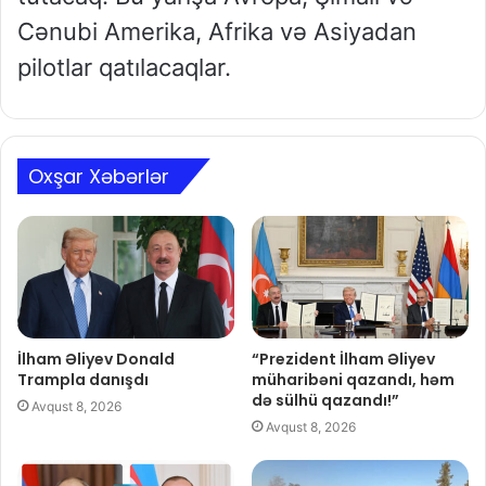
Cənubi Amerika, Afrika və Asiyadan
pilotlar qatılacaqlar.
Oxşar Xəbərlər
İlham Əliyev Donald
“Prezident İlham Əliyev
Trampla danışdı
müharibəni qazandı, həm
də sülhü qazandı!”
Avqust 8, 2026
Avqust 8, 2026