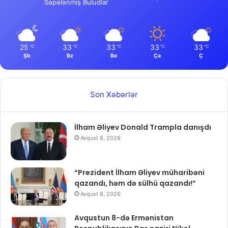
Səpələnmiş Buludlar
25
33
33
33
33
℃
℃
℃
℃
℃
Şb
Bz
Be
Ça
Ç
Son Xəbərlər
İlham Əliyev Donald Trampla danışdı
Avqust 8, 2026
“Prezident İlham Əliyev müharibəni
qazandı, həm də sülhü qazandı!”
Avqust 8, 2026
Avqustun 8-də Ermənistan