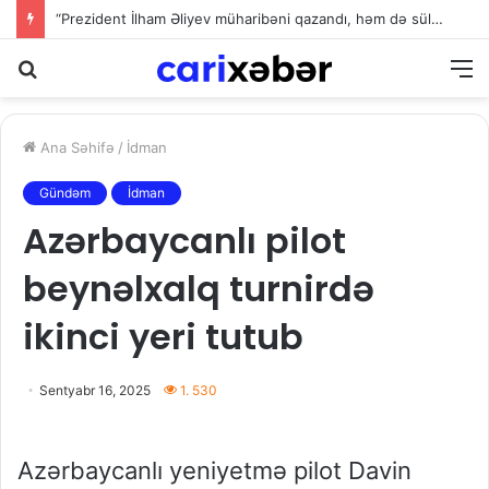
“Prezident İlham Əliyev müharibəni qazandı, həm də sülhü qazandı!”
Axtarış
M
Ana Səhifə
/
İdman
Gündəm
İdman
Azərbaycanlı pilot
beynəlxalq turnirdə
ikinci yeri tutub
Sentyabr 16, 2025
1. 530
Azərbaycanlı yeniyetmə pilot Davin