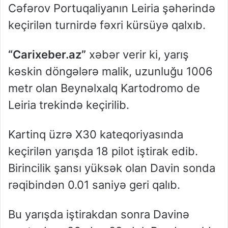
Cəfərov Portuqaliyanın Leiria şəhərində
keçirilən turnirdə fəxri kürsüyə qalxıb.
“Carixeber.az”
xəbər verir ki, yarış
kəskin döngələrə malik, uzunluğu 1006
metr olan Beynəlxalq Kartodromo de
Leiria trekində keçirilib.
Kartinq üzrə X30 kateqoriyasında
keçirilən yarışda 18 pilot iştirak edib.
Birincilik şansı yüksək olan Davin sonda
rəqibindən 0.01 saniyə geri qalıb.
Bu yarışda iştirakdan sonra Davinə