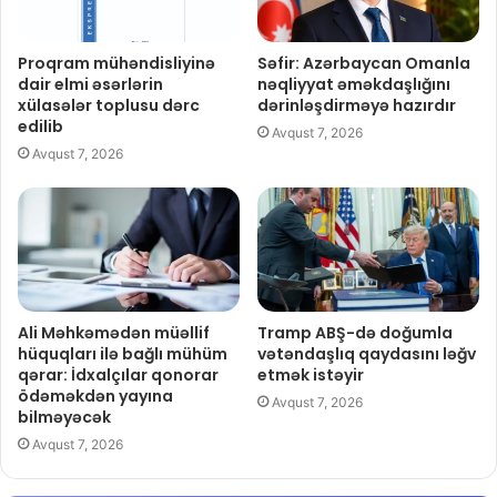
Proqram mühəndisliyinə
Səfir: Azərbaycan Omanla
dair elmi əsərlərin
nəqliyyat əməkdaşlığını
xülasələr toplusu dərc
dərinləşdirməyə hazırdır
edilib
Avqust 7, 2026
Avqust 7, 2026
Ali Məhkəmədən müəllif
Tramp ABŞ-də doğumla
hüquqları ilə bağlı mühüm
vətəndaşlıq qaydasını ləğv
qərar: İdxalçılar qonorar
etmək istəyir
ödəməkdən yayına
Avqust 7, 2026
bilməyəcək
Avqust 7, 2026