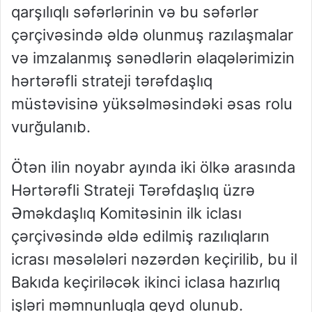
qarşılıqlı səfərlərinin və bu səfərlər
çərçivəsində əldə olunmuş razılaşmalar
və imzalanmış sənədlərin əlaqələrimizin
hərtərəfli strateji tərəfdaşlıq
müstəvisinə yüksəlməsindəki əsas rolu
vurğulanıb.
Ötən ilin noyabr ayında iki ölkə arasında
Hərtərəfli Strateji Tərəfdaşlıq üzrə
Əməkdaşlıq Komitəsinin ilk iclası
çərçivəsində əldə edilmiş razılıqların
icrası məsələləri nəzərdən keçirilib, bu il
Bakıda keçiriləcək ikinci iclasa hazırlıq
işləri məmnunluqla qeyd olunub.