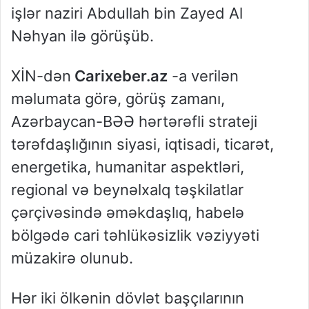
işlər naziri Abdullah bin Zayed Al
Nəhyan ilə görüşüb.
XİN-dən
Carixeber.az
-a verilən
məlumata görə, görüş zamanı,
Azərbaycan-BƏƏ hərtərəfli strateji
tərəfdaşlığının siyasi, iqtisadi, ticarət,
energetika, humanitar aspektləri,
regional və beynəlxalq təşkilatlar
çərçivəsində əməkdaşlıq, habelə
bölgədə cari təhlükəsizlik vəziyyəti
müzakirə olunub.
Hər iki ölkənin dövlət başçılarının