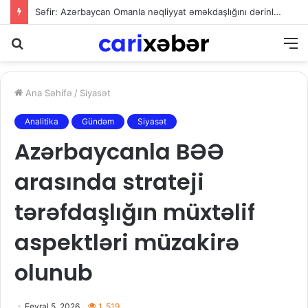
Səfir: Azərbaycan Omanla nəqliyyat əməkdaşlığını dərinləşdirməyə hazırdır
Axtarış
M
Ana Səhifə
/
Siyasət
Analitika
Gündəm
Siyasət
Azərbaycanla BƏƏ
arasında strateji
tərəfdaşlığın müxtəlif
aspektləri müzakirə
olunub
Fevral 5, 2026
1. 519