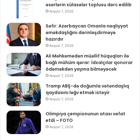
əsərlərin xülasələr toplusu dərc edilib
Avqust 7, 2026
Səfir: Azərbaycan Omanla nəqliyyat
əməkdaşlığını dərinləşdirməyə
hazırdır
Avqust 7, 2026
Ali Məhkəmədən müəllif hüquqları ilə
bağlı mühüm qərar: İdxalçılar qonorar
ödəməkdən yayına bilməyəcək
Avqust 7, 2026
Tramp ABŞ-də doğumla vətəndaşlıq
qaydasını ləğv etmək istəyir
Avqust 7, 2026
Olimpiya çempionunun atası vəfat
etdi – FOTO
Avqust 7, 2026