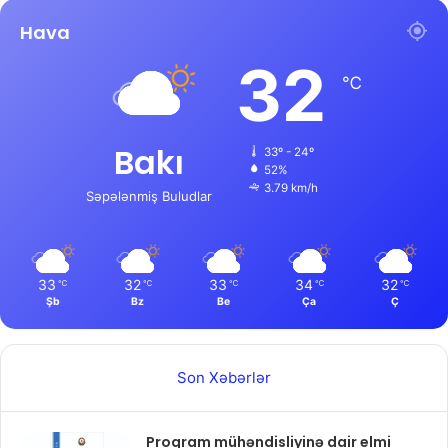
Hava
32
℃
Bakı
33º - 24º
52%
3.79 km/h
Səpələnmiş Buludlar
33
32
33
34
32
℃
℃
℃
℃
℃
Şb
Bz
Be
Ça
Ç
Son Xəbərlər
Proqram mühəndisliyinə dair elmi