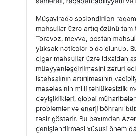
səmərəli, rəqabətqabiliyyətli v
Müşavirədə səsləndirilən rəqəmlə
məhsullar üzrə artıq özünü tam tə
Tərəvəz, meyvə, bostan məhsulla
yüksək nəticələr əldə olunub. Bu
digər məhsullar üzrə idxaldan ası
müəyyənləşdirilməsini zəruri ed
istehsalının artırılmasının vacibl
məsələsinin milli təhlükəsizlik mə
dəyişiklikləri, qlobal müharibələ
problemlər və enerji böhranı bü
təsir göstərir. Bu baxımdan Azər
genişləndirməsi xüsusi önəm daşı