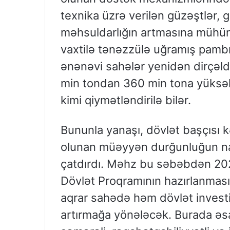
texnika üzrə verilən güzəştlər, g
məhsuldarlığın artmasına mühüm
vaxtilə tənəzzülə uğramış pambıqç
ənənəvi sahələr yenidən dirçəldi
min tondan 360 min tona yüksəlm
kimi qiymətləndirilə bilər.
Bununla yanaşı, dövlət başçısı 
olunan müəyyən durğunluğun na
çatdırdı. Məhz bu səbəbdən 202
Dövlət Proqramının hazırlanmas
aqrar sahədə həm dövlət investis
artırmağa yönələcək. Burada əs