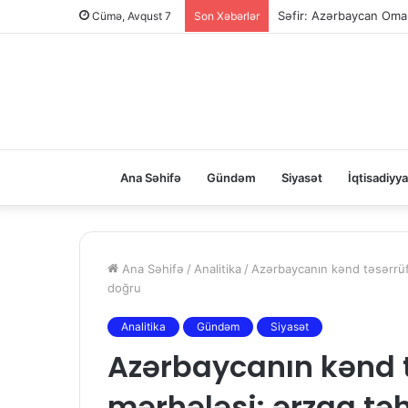
Səfir: Azərbaycan Oman
Cümə, Avqust 7
Son Xəbərlər
Ana Səhifə
Gündəm
Siyasət
İqtisadiyya
Ana Səhifə
/
Analitika
/
Azərbaycanın kənd təsərrüfa
doğru
Analitika
Gündəm
Siyasət
Azərbaycanın kənd t
mərhələsi: ərzaq tə