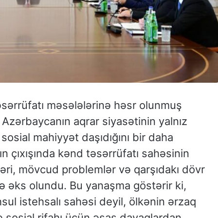
əsərrüfatı məsələlərinə həsr olunmuş
r Azərbaycanın aqrar siyasətinin yalnız
ə sosial mahiyyət daşıdığını bir daha
ın çıxışında kənd təsərrüfatı sahəsinin
cələri, mövcud problemlər və qarşıdakı dövr
ə əks olundu. Bu yanaşma göstərir ki,
sul istehsalı sahəsi deyil, ölkənin ərzaq
 və sosial rifahı üçün əsas dayaqlardan