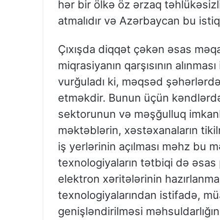
hər bir ölkə öz ərzaq təhlükəsiz
atmalıdır və Azərbaycan bu istiq
Çıxışda diqqət çəkən əsas məqa
miqrasiyanın qarşısının alınması i
vurğuladı ki, məqsəd şəhərlərdə
etməkdir. Bunun üçün kəndlərdə 
sektorunun və məşğulluq imkanla
məktəblərin, xəstəxanaların tiki
iş yerlərinin açılması məhz bu 
texnologiyaların tətbiqi də əsas 
elektron xəritələrinin hazırlanma
texnologiyalarından istifadə, mü
genişləndirilməsi məhsuldarlığın