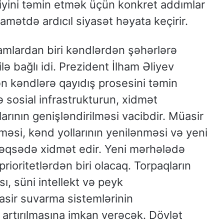
liyini təmin etmək üçün konkret addımlar
amətdə ardıcıl siyasət həyata keçirir.
mlardan biri kəndlərdən şəhərlərə
lə bağlı idi. Prezident İlham Əliyev
n kəndlərə qayıdış prosesini təmin
sosial infrastrukturun, xidmət
rının genişləndirilməsi vacibdir. Müasir
lməsi, kənd yollarının yenilənməsi və yeni
məqsədə xidmət edir. Yeni mərhələdə
prioritetlərdən biri olacaq. Torpaqların
sı, süni intellekt və peyk
asir suvarma sistemlərinin
 artırılmasına imkan verəcək. Dövlət