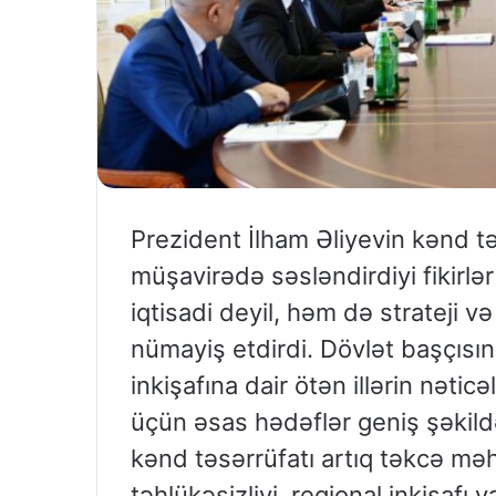
Prezident İlham Əliyevin kənd t
müşavirədə səsləndirdiyi fikirlə
iqtisadi deyil, həm də strateji v
nümayiş etdirdi. Dövlət başçısın
inkişafına dair ötən illərin nəti
üçün əsas hədəflər geniş şəkild
kənd təsərrüfatı artıq təkcə məh
təhlükəsizliyi, regional inkişafı