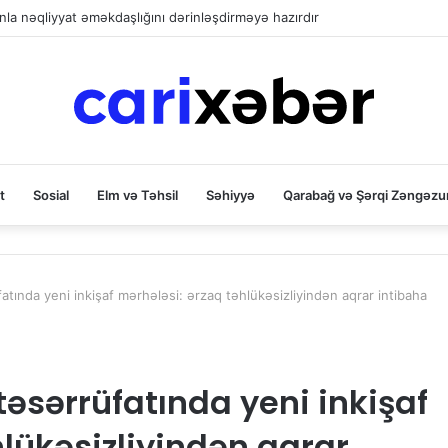
la nəqliyyat əməkdaşlığını dərinləşdirməyə hazırdır
t
Sosial
Elm və Təhsil
Səhiyyə
Qarabağ və Şərqi Zəngəzu
tında yeni inkişaf mərhələsi: ərzaq təhlükəsizliyindən aqrar intibaha
əsərrüfatında yeni inkişaf
hlükəsizliyindən aqrar