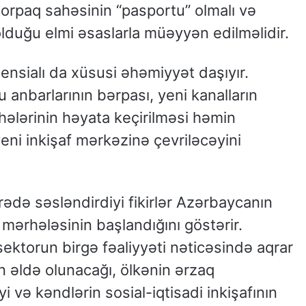
 torpaq sahəsinin “pasportu” olmalı və
duğu elmi əsaslarla müəyyən edilməlidir.
tensialı da xüsusi əhəmiyyət daşıyır.
anbarlarının bərpası, yeni kanalların
yihələrinin həyata keçirilməsi həmin
eni inkişaf mərkəzinə çevriləcəyini
ədə səsləndirdiyi fikirlər Azərbaycanın
 mərhələsinin başlandığını göstərir.
sektorun birgə fəaliyyəti nəticəsində aqrar
n əldə olunacağı, ölkənin ərzaq
 və kəndlərin sosial-iqtisadi inkişafının