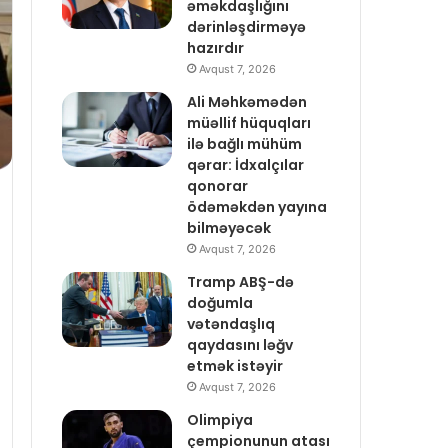
əməkdaşlığını
dərinləşdirməyə
hazırdır
Avqust 7, 2026
Ali Məhkəmədən
müəllif hüquqları
ilə bağlı mühüm
qərar: İdxalçılar
qonorar
ödəməkdən yayına
bilməyəcək
Avqust 7, 2026
Tramp ABŞ-də
doğumla
vətəndaşlıq
qaydasını ləğv
etmək istəyir
Avqust 7, 2026
Olimpiya
çempionunun atası