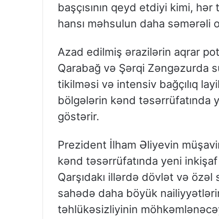
başçısının qeyd etdiyi kimi, hər
hansı məhsulun daha səmərəli ol
Azad edilmiş ərazilərin aqrar po
Qarabağ və Şərqi Zəngəzurda su 
tikilməsi və intensiv bağçılıq la
bölgələrin kənd təsərrüfatında y
göstərir.
Prezident İlham Əliyevin müşavir
kənd təsərrüfatında yeni inkişaf
Qarşıdakı illərdə dövlət və özəl 
sahədə daha böyük nailiyyətləri
təhlükəsizliyinin möhkəmlənəcəyi