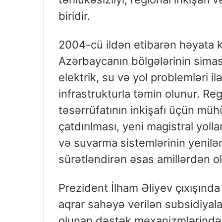
biridir.
2004-cü ildən etibarən həyata ke
Azərbaycanın bölgələrinin siması
elektrik, su və yol problemləri 
infrastrukturla təmin olunur. Re
təsərrüfatının inkişafı üçün mü
çatdırılması, yeni magistral yollar
və suvarma sistemlərinin yenilən
sürətləndirən əsas amillərdən o
Prezident İlham Əliyev çıxışında
aqrar sahəyə verilən subsidiyal
olunan dəstək mexanizmlərindən