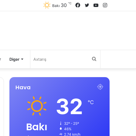
℃
30
Facebook
Twitter
YouTube
Instagram
Bakı
Axtarış
r
Digər
Hava
32
℃
Bakı
32º - 25º
46%
2.74 km/h