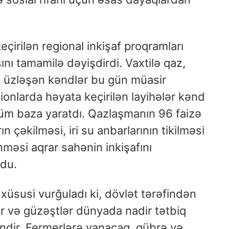
çirilən regional inkişaf proqramları
nı tamamilə dəyişdirdi. Vaxtilə qaz,
ilə üzləşən kəndlər bu gün müasir
gionlarda həyata keçirilən layihələr kənd
hüm baza yaratdı. Qazlaşmanın 96 faizə
ın çəkilməsi, iri su anbarlarının tikilməsi
məsi aqrar sahənin inkişafını
ldu.
 xüsusi vurğuladı ki, dövlət tərəfindən
ar və güzəştlər dünyada nadir tətbiq
dir. Fermerlərə yanacaq, gübrə və