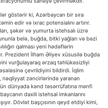
ə ixracyönümlü sahəyə çevirməkdir.
r göstərir ki, Azərbaycan bir sıra
min edir və ixrac potensialını artırır.
rı, şəkər və yumurta istehsalı üzrə
nunla belə, buğda, bitki yağları və bəzi
lılığın qalması yeni hədəflərin
ir. Prezident İlham Əliyev xüsusilə buğda
iyini vurğulayaraq ərzaq təhlükəsizliyi
sələsinə çevrildiyini bildirdi. İqlim
r, nəqliyyat zəncirlərində yaranan
tün dünyada kənd təsərrüfatına mənfi
baycanın daxili istehsal imkanlarını
yır. Dövlət başçısının qeyd etdiyi kimi,