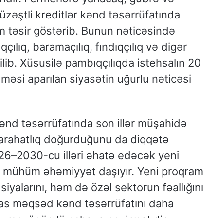
üzəştli kreditlər kənd təsərrüfatında
 təsir göstərib. Bunun nəticəsində
ılıq, baramaçılıq, fındıqçılıq və digər
lib. Xüsusilə pambıqçılıqda istehsalın 20
əsi aparılan siyasətin uğurlu nəticəsi
kənd təsərrüfatında son illər müşahidə
rahatlıq doğurduğunu da diqqətə
6–2030-cu illəri əhatə edəcək yeni
ı mühüm əhəmiyyət daşıyır. Yeni proqram
iyalarını, həm də özəl sektorun fəallığını
as məqsəd kənd təsərrüfatını daha