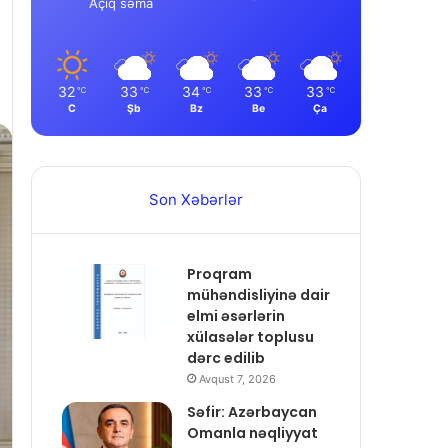
Açıq səma
32
33
34
33
33
℃
℃
℃
℃
℃
C
Şb
Bz
Be
Ça
Son Xəbərlər
Proqram
mühəndisliyinə dair
elmi əsərlərin
xülasələr toplusu
dərc edilib
Avqust 7, 2026
Səfir: Azərbaycan
Omanla nəqliyyat