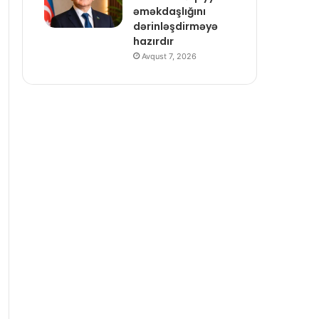
əməkdaşlığını
dərinləşdirməyə
hazırdır
Avqust 7, 2026