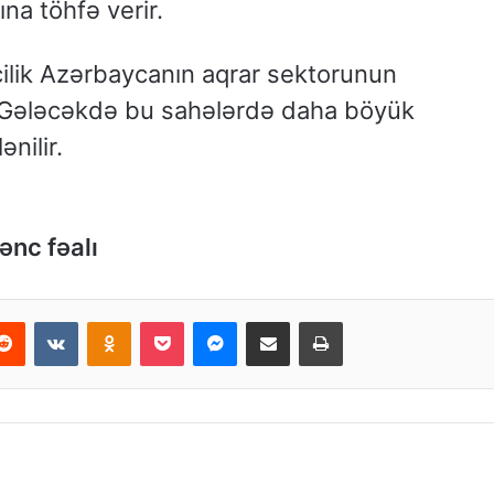
ına töhfə verir.
çilik Azərbaycanın aqrar sektorunun
r. Gələcəkdə bu sahələrdə daha böyük
ənilir.
ənc fəalı
Reddit
VKontakte
Odnoklassniki
Pocket
Messenger
Email ilə paylaş
Print