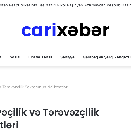
t
Sosial
Elm və Təhsil
Səhiyyə
Qarabağ və Şərqi Zəngəzu
Tərəvəzçilik Sektorunun Nailiyyətləri
ilik və Tərəvəzçilik
ləri