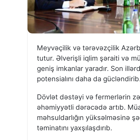
Meyvəçilik və tərəvəzçilik Azə
tutur. Əlverişli iqlim şəraiti və 
geniş imkanlar yaradır. Son illər
potensialını daha da gücləndirib
Dövlət dəstəyi və fermerlərin z
əhəmiyyətli dərəcədə artıb. Müa
məhsuldarlığın yüksəlməsinə şəra
təminatını yaxşılaşdırıb.