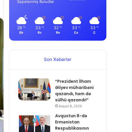
Səpələnmiş Buludlar
28
33
32
33
33
℃
℃
℃
℃
℃
Şb
Bz
Be
Ça
Ç
Son Xəbərlər
“Prezident İlham
Əliyev müharibəni
qazandı, həm də
sülhü qazandı!”
Avqust 8, 2026
Avqustun 8-də
Ermənistan
Respublikasının