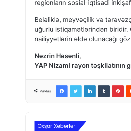
regionların sosial-iqtisadi inkişaf
Beləliklə, meyvəçilik və tərəvəz
uğurlu istiqamətlərindən biridi
nailiyyətlərin əldə olunacağı gözl
Nəzrin Həsənli,
YAP Nizami rayon təşkilatının g
Facebook
Twitter
LinkedIn
Tumblr
Pinterest
Paylaş
Oxşar Xəbərlər