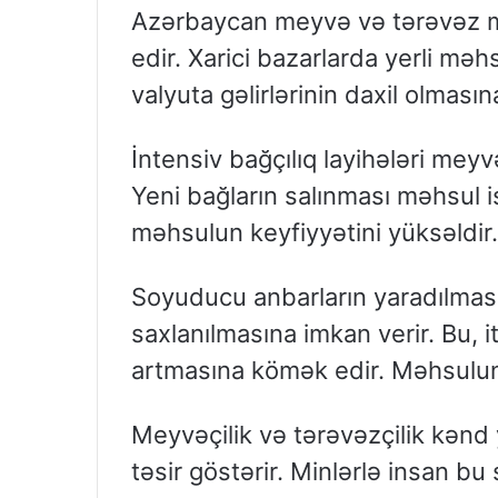
Azərbaycan meyvə və tərəvəz mə
edir. Xarici bazarlarda yerli məh
valyuta gəlirlərinin daxil olması
İntensiv bağçılıq layihələri meyv
Yeni bağların salınması məhsul is
məhsulun keyfiyyətini yüksəldir.
Soyuducu anbarların yaradılmas
saxlanılmasına imkan verir. Bu, i
artmasına kömək edir. Məhsulun 
Meyvəçilik və tərəvəzçilik kənd
təsir göstərir. Minlərlə insan bu