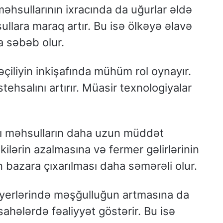
hsullarının ixracında da uğurlar əldə
sullara maraq artır. Bu isə ölkəyə əlavə
na səbəb olur.
əçiliyin inkişafında mühüm rol oynayır.
tehsalını artırır. Müasir texnologiyalar
ı məhsulların daha uzun müddət
tkilərin azalmasına və fermer gəlirlərinin
bazara çıxarılması daha səmərəli olur.
 yerlərində məşğulluğun artmasına da
 sahələrdə fəaliyyət göstərir. Bu isə