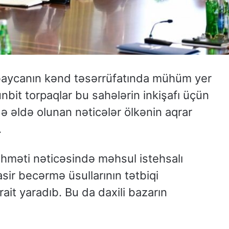
rbaycanın kənd təsərrüfatında mühüm yer
münbit torpaqlar bu sahələrin inkişafı üçün
də əldə olunan nəticələr ölkənin aqrar
.
əhməti nəticəsində məhsul istehsalı
sir becərmə üsullarının tətbiqi
it yaradıb. Bu da daxili bazarın