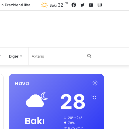
℃
32
Facebook
Twitter
YouTube
Instagram
Avqustun 8-də Ermənistan Respublikasının Baş naziri Nikol Paşinyan Azərbaycan Respublikasının Prezidenti İlham Əliyevə zəng edib
Bakı
Axtarış
r
Digər
Hava
28
℃
Bakı
28º - 24º
78%
6.75 km/h