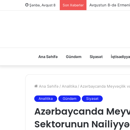
Şənbə, Avqust 8
Son Xəbərlər
Ana Səhifə
Gündəm
Siyasət
İqtisadiyya
Ana Səhifə
/
Analitika
/
Azərbaycanda Meyvəçilik və 
Analitika
Gündəm
Siyasət
Azərbaycanda Meyvəç
Sektorunun Nailiyyət