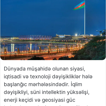
Dünyada müşahidə olunan siyasi,
iqtisadi və texnoloji dəyişikliklər hələ
başlanğıc mərhələsindədir. İqlim
dəyişikliyi, süni intellektin yüksəlişi,
enerji keçidi və geosiyasi güc