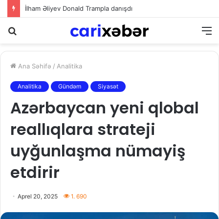
İlham Əliyev Donald Trampla danışdı
Axtarış
M
Ana Səhifə
/
Analitika
Analitika
Gündəm
Siyasət
Azərbaycan yeni qlobal
reallıqlara strateji
uyğunlaşma nümayiş
etdirir
Aprel 20, 2025
1. 690