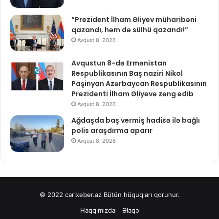
“Prezident İlham Əliyev müharibəni
qazandı, həm də sülhü qazandı!”
Avqust 8, 2026
Avqustun 8-də Ermənistan
Respublikasının Baş naziri Nikol
Paşinyan Azərbaycan Respublikasının
Prezidenti İlham Əliyevə zəng edib
Avqust 8, 2026
Ağdaşda baş vermiş hadisə ilə bağlı
polis araşdırma aparır
Avqust 8, 2026
© 2022
carixeber.az
Bütün hüquqları qorunur.
Haqqımızda
Əlaqə