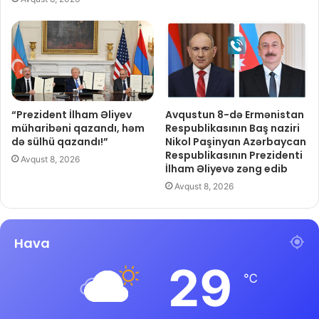
“Prezident İlham Əliyev
Avqustun 8-də Ermənistan
müharibəni qazandı, həm
Respublikasının Baş naziri
də sülhü qazandı!”
Nikol Paşinyan Azərbaycan
Respublikasının Prezidenti
Avqust 8, 2026
İlham Əliyevə zəng edib
Avqust 8, 2026
Hava
29
℃