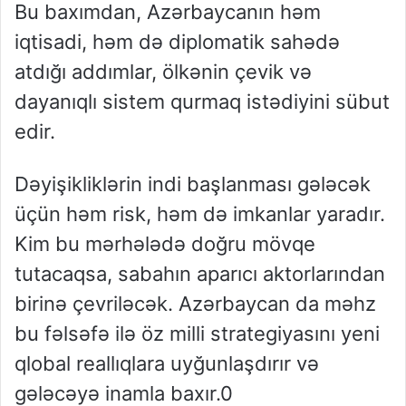
Bu baxımdan, Azərbaycanın həm
iqtisadi, həm də diplomatik sahədə
atdığı addımlar, ölkənin çevik və
dayanıqlı sistem qurmaq istədiyini sübut
edir.
Dəyişikliklərin indi başlanması gələcək
üçün həm risk, həm də imkanlar yaradır.
Kim bu mərhələdə doğru mövqe
tutacaqsa, sabahın aparıcı aktorlarından
birinə çevriləcək. Azərbaycan da məhz
bu fəlsəfə ilə öz milli strategiyasını yeni
qlobal reallıqlara uyğunlaşdırır və
gələcəyə inamla baxır.0