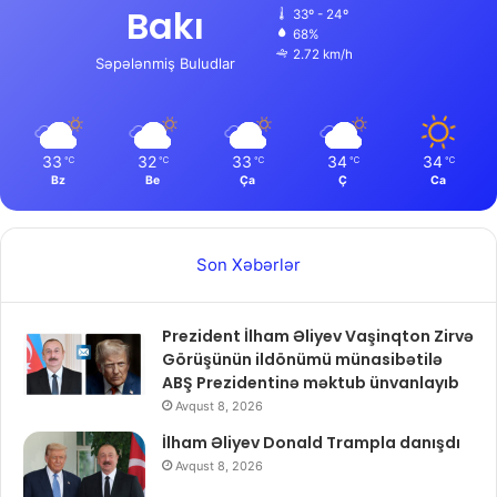
Bakı
33º - 24º
68%
2.72 km/h
Səpələnmiş Buludlar
33
32
33
34
34
℃
℃
℃
℃
℃
Bz
Be
Ça
Ç
Ca
Son Xəbərlər
Prezident İlham Əliyev Vaşinqton Zirvə
Görüşünün ildönümü münasibətilə
ABŞ Prezidentinə məktub ünvanlayıb
Avqust 8, 2026
İlham Əliyev Donald Trampla danışdı
Avqust 8, 2026