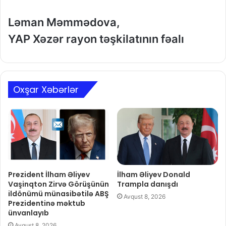
Ləman Məmmədova,
YAP Xəzər rayon təşkilatının fəalı
Oxşar Xəbərlər
Prezident İlham Əliyev
İlham Əliyev Donald
Vaşinqton Zirvə Görüşünün
Trampla danışdı
ildönümü münasibətilə ABŞ
Avqust 8, 2026
Prezidentinə məktub
ünvanlayıb
Avqust 8, 2026