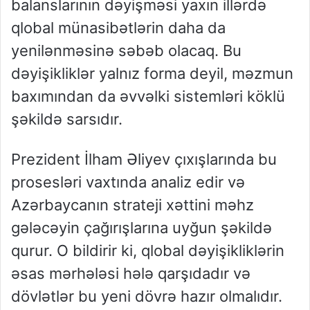
balanslarının dəyişməsi yaxın illərdə
qlobal münasibətlərin daha da
yenilənməsinə səbəb olacaq. Bu
dəyişikliklər yalnız forma deyil, məzmun
baxımından da əvvəlki sistemləri köklü
şəkildə sarsıdır.
Prezident İlham Əliyev çıxışlarında bu
prosesləri vaxtında analiz edir və
Azərbaycanın strateji xəttini məhz
gələcəyin çağırışlarına uyğun şəkildə
qurur. O bildirir ki, qlobal dəyişikliklərin
əsas mərhələsi hələ qarşıdadır və
dövlətlər bu yeni dövrə hazır olmalıdır.