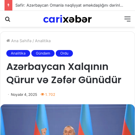
Səfir: Azərbaycan Omanla nəqliyyat əməkdaşlığını dərinləşdirməyə hazırdır
Axtarış
M
Ana Səhifə
/
Analitika
Analitika
Gündəm
Ordu
Azərbaycan Xalqının
Qürur və Zəfər Günüdür
Noyabr 4, 2025
1. 702