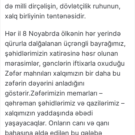
də milli dirçəlişin, dövlətçilik ruhunun,
xalq birliyinin təntənəsidir.
Hər il 8 Noyabrda ölkənin hər yerində
qürurla dalğalanan üçrəngli bayrağımız,
şəhidlərimizin xatirəsinə həsr olunan
mərasimlər, gənclərin iftixarla oxuduğu
Zəfər mahnıları xalqımızın bir daha bu
zəfərin dəyərini anladığını
göstərir.Zəfərimizin memarları –
qəhrəman şəhidlərimiz və qazilərimiz –
xalqımızın yaddaşında əbədi
yaşayacaqlar. Onların canı və qanı
bahasına əldə edilən bu qələbə