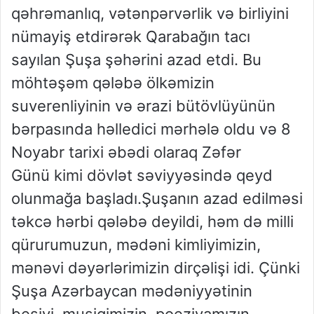
qəhrəmanlıq, vətənpərvərlik və birliyini
nümayiş etdirərək Qarabağın tacı
sayılan Şuşa şəhərini azad etdi. Bu
möhtəşəm qələbə ölkəmizin
suverenliyinin və ərazi bütövlüyünün
bərpasında həlledici mərhələ oldu və 8
Noyabr tarixi əbədi olaraq Zəfər
Günü kimi dövlət səviyyəsində qeyd
olunmağa başladı.Şuşanın azad edilməsi
təkcə hərbi qələbə deyildi, həm də milli
qürurumuzun, mədəni kimliyimizin,
mənəvi dəyərlərimizin dirçəlişi idi. Çünki
Şuşa Azərbaycan mədəniyyətinin
beşiyi, musiqimizin, poeziyamızın,