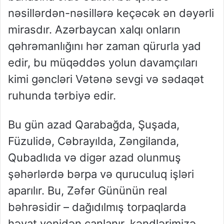
nəsillərdən-nəsillərə keçəcək ən dəyərli
mirasdır. Azərbaycan xalqı onların
qəhrəmanlığını hər zaman qürurla yad
edir, bu müqəddəs yolun davamçıları
kimi gəncləri Vətənə sevgi və sədaqət
ruhunda tərbiyə edir.
Bu gün azad Qarabağda, Şuşada,
Füzulidə, Cəbrayılda, Zəngilanda,
Qubadlıda və digər azad olunmuş
şəhərlərdə bərpa və quruculuq işləri
aparılır. Bu, Zəfər Gününün real
bəhrəsidir – dağıdılmış torpaqlarda
həyat yenidən canlanır, kəndlərimizə,