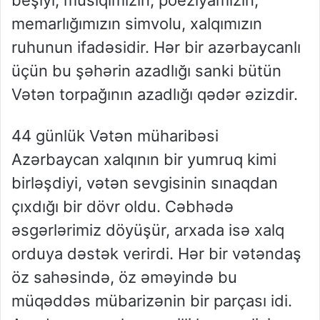
memarlığımızın simvolu, xalqımızın
ruhunun ifadəsidir. Hər bir azərbaycanlı
üçün bu şəhərin azadlığı sanki bütün
Vətən torpağının azadlığı qədər əzizdir.
44 günlük Vətən müharibəsi
Azərbaycan xalqının bir yumruq kimi
birləşdiyi, vətən sevgisinin sınaqdan
çıxdığı bir dövr oldu. Cəbhədə
əsgərlərimiz döyüşür, arxada isə xalq
orduya dəstək verirdi. Hər bir vətəndaş
öz sahəsində, öz əməyində bu
müqəddəs mübarizənin bir parçası idi.