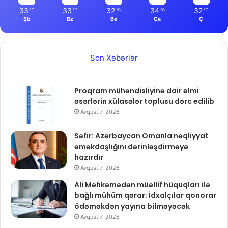
33
33
32
34
32
℃
℃
℃
℃
℃
Şb
Bz
Be
Ça
Ç
Son Xəbərlər
Proqram mühəndisliyinə dair elmi
əsərlərin xülasələr toplusu dərc edilib
Avqust 7, 2026
Səfir: Azərbaycan Omanla nəqliyyat
əməkdaşlığını dərinləşdirməyə
hazırdır
Avqust 7, 2026
Ali Məhkəmədən müəllif hüquqları ilə
bağlı mühüm qərar: İdxalçılar qonorar
ödəməkdən yayına bilməyəcək
Avqust 7, 2026