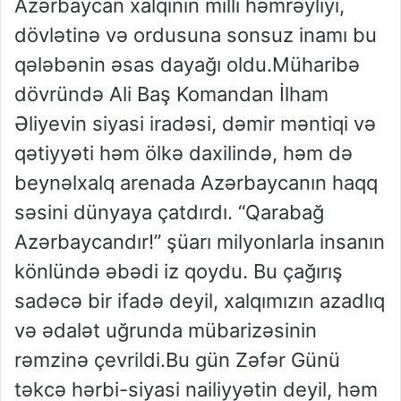
Azərbaycan xalqının milli həmrəyliyi,
dövlətinə və ordusuna sonsuz inamı bu
qələbənin əsas dayağı oldu.Müharibə
dövründə Ali Baş Komandan İlham
Əliyevin siyasi iradəsi, dəmir məntiqi və
qətiyyəti həm ölkə daxilində, həm də
beynəlxalq arenada Azərbaycanın haqq
səsini dünyaya çatdırdı. “Qarabağ
Azərbaycandır!” şüarı milyonlarla insanın
könlündə əbədi iz qoydu. Bu çağırış
sadəcə bir ifadə deyil, xalqımızın azadlıq
və ədalət uğrunda mübarizəsinin
rəmzinə çevrildi.Bu gün Zəfər Günü
təkcə hərbi-siyasi nailiyyətin deyil, həm