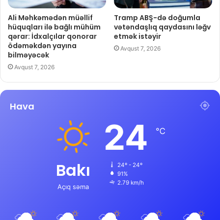
Ali Məhkəmədən müəllif
Tramp ABŞ-də doğumla
hüquqları ilə bağlı mühüm
vətəndaşlıq qaydasını ləğv
qərar: İdxalçılar qonorar
etmək istəyir
ödəməkdən yayına
Avqust 7, 2026
bilməyəcək
Avqust 7, 2026
Hava
24
℃
Bakı
24º - 24º
91%
2.79 km/h
Açıq səma