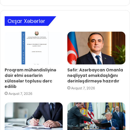
Oxşar Xəbərlər
Proqram mühəndisliyinə
Səfir: Azərbaycan Omanla
dair elmi əsərlərin
nəqliyyat əməkdaşlığını
xülasələr toplusu dərc
dərinləşdirməyə hazırdır
edilib
Avqust 7, 2026
Avqust 7, 2026