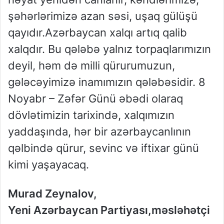
şəhərlərimizə azan səsi, uşaq gülüşü
qayıdır.Azərbaycan xalqı artıq qalib
xalqdır. Bu qələbə yalnız torpaqlarımızın
deyil, həm də milli qürurumuzun,
gələcəyimizə inamımızın qələbəsidir. 8
Noyabr – Zəfər Günü əbədi olaraq
dövlətimizin tarixində, xalqımızın
yaddaşında, hər bir azərbaycanlının
qəlbində qürur, sevinc və iftixar günü
kimi yaşayacaq.
Murad Zeynalov,
Yeni Azərbaycan Partiyası,məsləhətçi